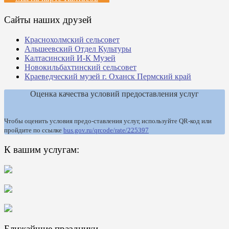
Сайты наших друзей
Краснохолмский сельсовет
Альшеевский Отдел Культуры
Калтасинский И-К Музей
Новокильбахтинский сельсовет
Краеведческий музей г. Оханск Пермский край
Оценка качества условий предоставления услуг
Чтобы оценить условия предо-ставления услуг, используйте QR-код или
пройдите по ссылке
bus.gov.ru/qrcode/rate/225397
К вашим услугам:
Ближайшие праздники