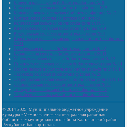
Калегинская сельская библиотека-филиал № 6
Калмашевская сельская библиотека-филиал № 5
Калмиябашевская сельская библиотека-филиал № 13
Калтасинская модельная детская библиотека
Кельтеевская сельская библиотека-филиал № 8
Киебаковская сельская библиотека-филиал № 9
Кокушевская сельская библиотека-филиал № 4
Краснохолмская сельская модельная библиотека-филиал
№ 21
Кутеремская сельская библиотека-филиал № 22
Кучашевская сельская библиотека-филиал № 11
Малокачаковская сельская библиотека-филиал № 12
Нижнекачмашевская сельская библиотека-филиал № 14
Новокильбахтинская сельская библиотека-филиал № 19
Сазовская сельская библиотека-филиал № 20
Староорьебашевская сельская библиотека-филиал № 16
Старояшевская сельская библиотека-филиал № 17
Тюльдинская сельская библиотека-филиал № 18
Чилибеевская сельская библиотека-филиал № 10
© 2014-2025. Муниципальное бюджетное учреждение
культуры «Межпоселенческая центральная районная
библиотека» муниципального района Калтасинский район
Республики Башкортостан.