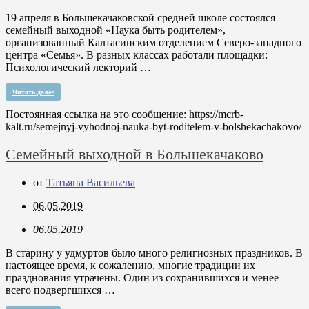
19 апреля в Большекачаковской средней школе состоялся
семейный выходной «Наука быть родителем»,
организованный Калтасинским отделением Северо-западного
центра «Семья». В разных классах работали площадки:
Психологический лекторий …
Читать далее
Постоянная ссылка на это сообщение:
https://mcrb-
kalt.ru/semejnyj-vyhodnoj-nauka-byt-roditelem-v-bolshekachakovo/
Семейный выходной в Большекачаково
от
Татьяна Васильева
06.05.2019
06.05.2019
В старину у удмуртов было много религиозных праздников. В
настоящее время, к сожалению, многие традиции их
празднования утрачены. Один из сохранившихся и менее
всего подвергшихся …