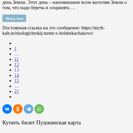
день Земли. Этот день – напоминание всем жителям Земли о
том, что надо беречь и сохранять …
Читать далее
Постоянная ссылка на это сообщение:
https://mcrb-
kalt.ru/ekologicheskij-turnir-v-bolshekachakovo/
1
…
11
12
13
14
15
…
21
Купить билет Пушкинская карта