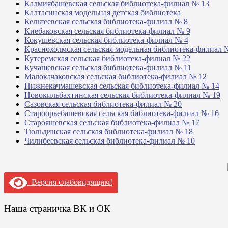
Калмиябашевская сельская библиотека-филиал № 13
Калтасинская модельная детская библиотека
Кельтеевская сельская библиотека-филиал № 8
Киебаковская сельская библиотека-филиал № 9
Кокушевская сельская библиотека-филиал № 4
Краснохолмская сельская модельная библиотека-филиал 
Кутеремская сельская библиотека-филиал № 22
Кучашевская сельская библиотека-филиал № 11
Малокачаковская сельская библиотека-филиал № 12
Нижнекачмашевская сельская библиотека-филиал № 14
Новокильбахтинская сельская библиотека-филиал № 19
Сазовская сельская библиотека-филиал № 20
Староорьебашевская сельская библиотека-филиал № 16
Старояшевская сельская библиотека-филиал № 17
Тюльдинская сельская библиотека-филиал № 18
Чилибеевская сельская библиотека-филиал № 10
Версия слабовидящим!
Наша страничка ВК и ОК