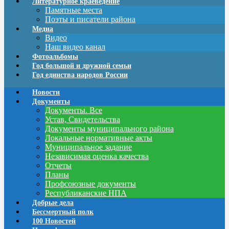
Литературное краеведение
Памятные места
Поэты и писатели района
Медиа
Видео
Наш видео канал
Фотоальбомы
Год большой и дружной семьи
Год единства народов России
Новости
Документы
Документы. Все
Устав, Свидетельства
Документы муниципального района
Локальные нормативные акты
Муниципальное задание
Независимая оценка качества
Отчеты
Планы
Профсоюзные документы
Республиканские НПА
Добрые дела
Бессмертный полк
100 Новостей