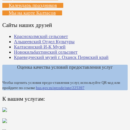
Календарь праздников
Мы на карте Калтасов
Сайты наших друзей
Краснохолмский сельсовет
Альшеевский Отдел Культуры
Калтасинский И-К Музей
Новокильбахтинский сельсовет
Краеведческий музей г. Оханск Пермский край
Оценка качества условий предоставления услуг
Чтобы оценить условия предо-ставления услуг, используйте QR-код или
пройдите по ссылке
bus.gov.ru/qrcode/rate/225397
К вашим услугам: