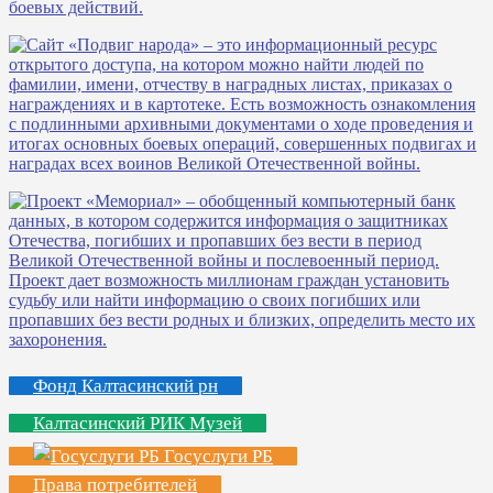
Фонд Калтасинский рн
Калтасинский РИК Музей
Госуслуги РБ
Права потребителей