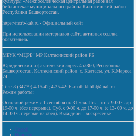
культуры «Межпоселенческая центральная районная
библиотека» муниципального района Калтасинский район
Республики Башкортостан.
https://mcrb-kalt.ru - Официальный сайт
При использовании материалов сайта активная ссылка
обязательна.
МБУК “МЦРБ” МР Калтасинский район РБ
Юридический и фактический адрес: 452860, Республика
Башкортостан, Калтасинский район, с. Калтасы, ул. К.Маркса,
74
Тел.: 8 (34779) 4-15-42; 4-25-42; E–mail: kltbibl@mail.ru
Режим работы:
Основной режим с 1 сентября по 31 мая. Пн. – пт. с 9-00 ч. до
19-00 ч. (без перерыва). Суб. с 9-00 ч. до 17-00 ч. (с 13- 00 ч. до
14- 00 ч. перерыв на обед). Выходной – воскресенье
Домой
Новости