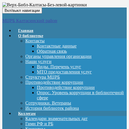
Вкл/выкл навигации
МЦРБ Калтасинский район
Главная
О библиотеке
Контакты
Контактные данные
Обратная связь
Органы управления организации
Наши услуги
Виды. Перечень услуг
МТО предоставления услуг
Структура МЦРБ
Противодействие коррупции
Противодействие коррупции
Опрос. Уровень коррупции в библиотечной
сфере
Сотрудники. Ветераны
История библиотек района
Коллегам
Календари знаменательных дат
Гимн РФ и РБ
Конкурсы