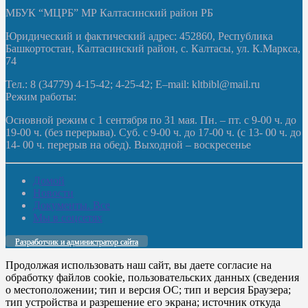
МБУК “МЦРБ” МР Калтасинский район РБ
Юридический и фактический адрес: 452860, Республика
Башкортостан, Калтасинский район, с. Калтасы, ул. К.Маркса,
74
Тел.: 8 (34779) 4-15-42; 4-25-42; E–mail: kltbibl@mail.ru
Режим работы:
Основной режим с 1 сентября по 31 мая. Пн. – пт. с 9-00 ч. до
19-00 ч. (без перерыва). Суб. с 9-00 ч. до 17-00 ч. (с 13- 00 ч. до
14- 00 ч. перерыв на обед). Выходной – воскресенье
Домой
Новости
Документы. Все
Мы в соцсетях
Разработчик и администратор сайта
Продолжая использовать наш сайт, вы даете согласие на
обработку файлов cookie, пользовательских данных (сведения
о местоположении; тип и версия ОС; тип и версия Браузера;
тип устройства и разрешение его экрана; источник откуда