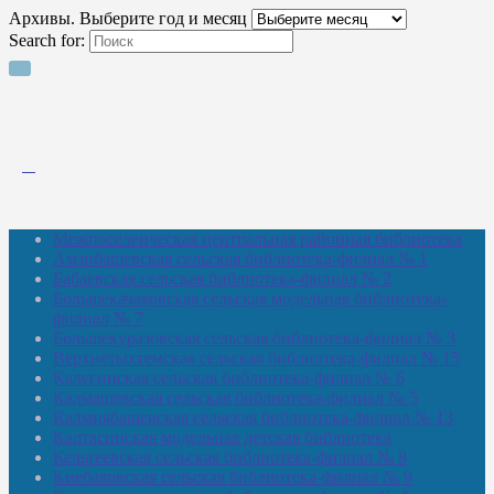
Архивы. Выберите год и месяц
Search for:
Межпоселенческая центральная районная библиотека
Амзибашевская сельская библиотека-филиал № 1
Бабаевская сельская библиотека-филиал № 2
Большекачаковская сельская модельная библиотека-
филиал № 7
Большекуразовская сельская библиотека-филиал № 3
Верхнетыхтемская сельская библиотека-филиал № 15
Калегинская сельская библиотека-филиал № 6
Калмашевская сельская библиотека-филиал № 5
Калмиябашевская сельская библиотека-филиал № 13
Калтасинская модельная детская библиотека
Кельтеевская сельская библиотека-филиал № 8
Киебаковская сельская библиотека-филиал № 9