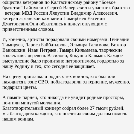
общества ветеранов по Калтасинскому району “Боевое
братство” Гайнуллин Сергей Валерьевич и участник братства
, ветеран МВД России Ляпустин Владимир Алексеевич,
ветеран афганской кампании Тимирбаев Евгений
Дмитриевич.Они обратились к присутствующим с
приветственным словом.
И, конечно, артисты порадовали своими номерами: Геннадий
Тимиряев, Лариса Байбатырова, Эльвира Галимова, Виктор
Ванюшкин, Иван Петряев, Тамара Кильмаева, творческие
коллективы деревень Василово, Кокуш и Калмаш. Каждое
выступление было пропитано патриотизмом, гордостью за
нашу Родину и тех, кто сегодня её защищает.
На сцену приглашали родных тех воинов, кто был или
находится в зоне СВО, поблагодарили за терпение, мужество,
подарили цветы.
А память парней, кто никогда не увидит родные просторы,
почтили минутой молчания.
Благотворительный концерт собрал более 27 тысяч рублей,
мы благодарим каждого, кто посчитал своим долгом помочь
нашим воинам.