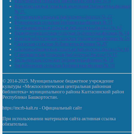
Кокушевская сельская библиотека-филиал № 4
Краснохолмская сельская модельная библиотека-филиал
№ 21
Кутеремская сельская библиотека-филиал № 22
Кучашевская сельская библиотека-филиал № 11
Малокачаковская сельская библиотека-филиал № 12
Нижнекачмашевская сельская библиотека-филиал № 14
Новокильбахтинская сельская библиотека-филиал № 19
Сазовская сельская библиотека-филиал № 20
Староорьебашевская сельская библиотека-филиал № 16
Старояшевская сельская библиотека-филиал № 17
Тюльдинская сельская библиотека-филиал № 18
Чилибеевская сельская библиотека-филиал № 10
© 2014-2025. Муниципальное бюджетное учреждение
культуры «Межпоселенческая центральная районная
библиотека» муниципального района Калтасинский район
Республики Башкортостан.
https://mcrb-kalt.ru - Официальный сайт
При использовании материалов сайта активная ссылка
обязательна.