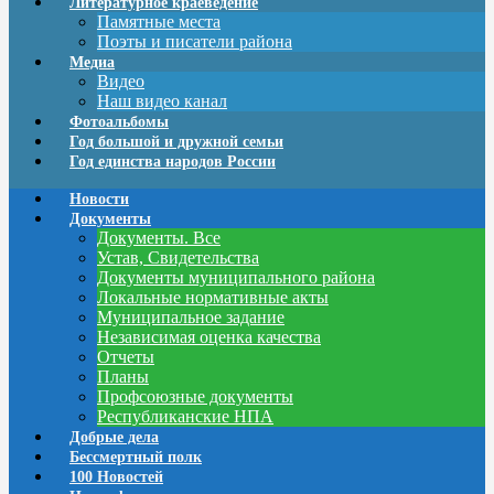
Литературное краеведение
Памятные места
Поэты и писатели района
Медиа
Видео
Наш видео канал
Фотоальбомы
Год большой и дружной семьи
Год единства народов России
Новости
Документы
Документы. Все
Устав, Свидетельства
Документы муниципального района
Локальные нормативные акты
Муниципальное задание
Независимая оценка качества
Отчеты
Планы
Профсоюзные документы
Республиканские НПА
Добрые дела
Бессмертный полк
100 Новостей