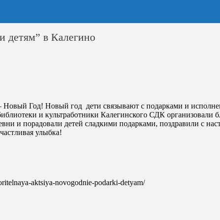
и детям” в Калегино
 Новый Год! Новый год дети связывают с подарками и исполнен
 библиотеки и культработники Калегинского СДК организовали 
вни и порадовали детей сладкими подарками, поздравили с нас
частливая улыбка!
voritelnaya-aktsiya-novogodnie-podarki-detyam/