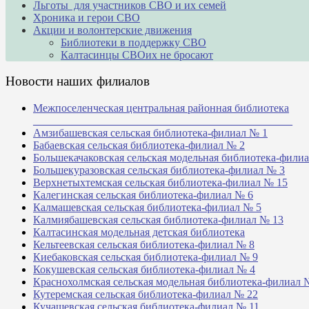
Льготы для участников СВО и их семей
Хроника и герои СВО
Акции и волонтерские движения
Библиотеки в поддержку СВО
Калтасинцы СВОих не бросают
Новости наших филиалов
Межпоселенческая центральная районная библиотека
_______________________________________________
Амзибашевская сельская библиотека-филиал № 1
Бабаевская сельская библиотека-филиал № 2
Большекачаковская сельская модельная библиотека-фили
Большекуразовская сельская библиотека-филиал № 3
Верхнетыхтемская сельская библиотека-филиал № 15
Калегинская сельская библиотека-филиал № 6
Калмашевская сельская библиотека-филиал № 5
Калмиябашевская сельская библиотека-филиал № 13
Калтасинская модельная детская библиотека
Кельтеевская сельская библиотека-филиал № 8
Киебаковская сельская библиотека-филиал № 9
Кокушевская сельская библиотека-филиал № 4
Краснохолмская сельская модельная библиотека-филиал 
Кутеремская сельская библиотека-филиал № 22
Кучашевская сельская библиотека-филиал № 11