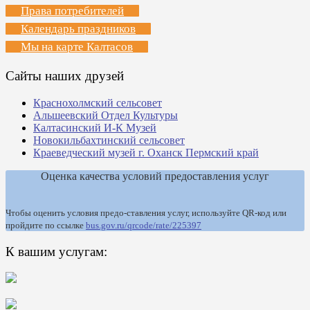
Права потребителей
Календарь праздников
Мы на карте Калтасов
Сайты наших друзей
Краснохолмский сельсовет
Альшеевский Отдел Культуры
Калтасинский И-К Музей
Новокильбахтинский сельсовет
Краеведческий музей г. Оханск Пермский край
Оценка качества условий предоставления услуг
Чтобы оценить условия предо-ставления услуг, используйте QR-код или
пройдите по ссылке
bus.gov.ru/qrcode/rate/225397
К вашим услугам: