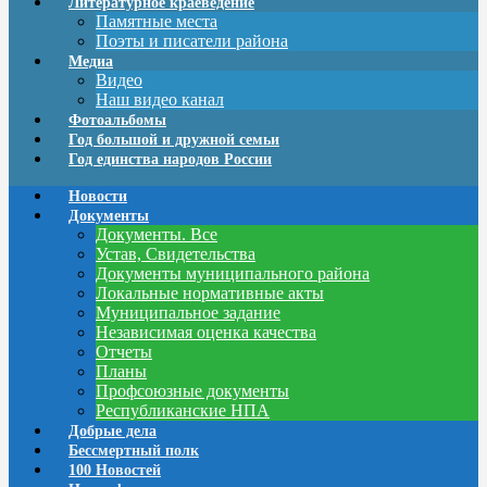
Литературное краеведение
Памятные места
Поэты и писатели района
Медиа
Видео
Наш видео канал
Фотоальбомы
Год большой и дружной семьи
Год единства народов России
Новости
Документы
Документы. Все
Устав, Свидетельства
Документы муниципального района
Локальные нормативные акты
Муниципальное задание
Независимая оценка качества
Отчеты
Планы
Профсоюзные документы
Республиканские НПА
Добрые дела
Бессмертный полк
100 Новостей