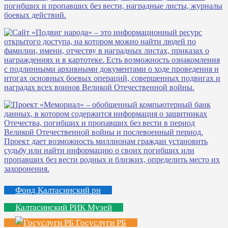
Фонд Калтасинский рн
Калтасинский РИК Музей
Госуслуги РБ