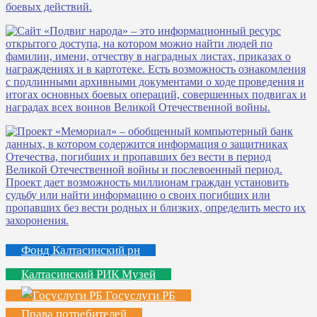
Фонд Калтасинский рн
Калтасинский РИК Музей
Госуслуги РБ
Права потребителей