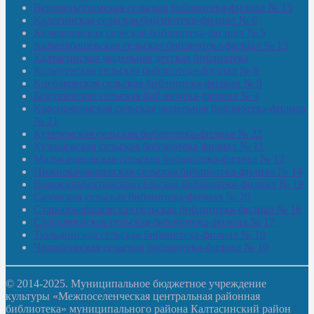
Верхнетыхтемская сельская библиотека-филиал № 15
Калегинская сельская библиотека-филиал № 6
Калмашевская сельская библиотека-филиал № 5
Калмиябашевская сельская библиотека-филиал № 13
Калтасинская модельная детская библиотека
Кельтеевская сельская библиотека-филиал № 8
Киебаковская сельская библиотека-филиал № 9
Кокушевская сельская библиотека-филиал № 4
Краснохолмская сельская модельная библиотека-филиал
№ 21
Кутеремская сельская библиотека-филиал № 22
Кучашевская сельская библиотека-филиал № 11
Малокачаковская сельская библиотека-филиал № 12
Нижнекачмашевская сельская библиотека-филиал № 14
Новокильбахтинская сельская библиотека-филиал № 19
Сазовская сельская библиотека-филиал № 20
Староорьебашевская сельская библиотека-филиал № 16
Старояшевская сельская библиотека-филиал № 17
Тюльдинская сельская библиотека-филиал № 18
Чилибеевская сельская библиотека-филиал № 10
© 2014-2025. Муниципальное бюджетное учреждение
культуры «Межпоселенческая центральная районная
библиотека» муниципального района Калтасинский район