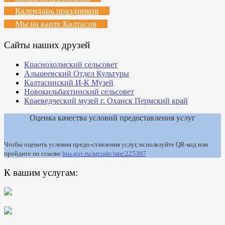
Календарь праздников
Мы на карте Калтасов
Сайты наших друзей
Краснохолмский сельсовет
Альшеевский Отдел Культуры
Калтасинский И-К Музей
Новокильбахтинский сельсовет
Краеведческий музей г. Оханск Пермский край
Оценка качества условий предоставления услуг
Чтобы оценить условия предо-ставления услуг, используйте QR-код или
пройдите по ссылке
bus.gov.ru/qrcode/rate/225397
К вашим услугам: