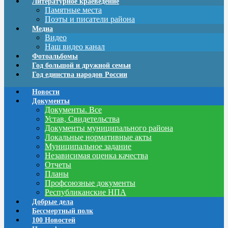
Литературное краеведение
Памятные места
Поэты и писатели района
Медиа
Видео
Наш видео канал
Фотоальбомы
Год большой и дружной семьи
Год единства народов России
Новости
Документы
Документы. Все
Устав, Свидетельства
Документы муниципального района
Локальные нормативные акты
Муниципальное задание
Независимая оценка качества
Отчеты
Планы
Профсоюзные документы
Республиканские НПА
Добрые дела
Бессмертный полк
100 Новостей