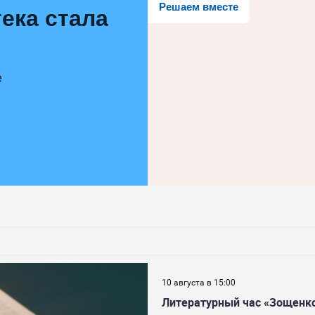
Решаем вместе
ека стала
е