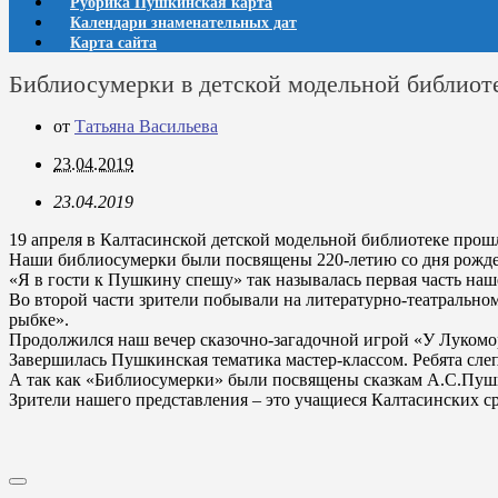
Рубрика Пушкинская карта
Календари знаменательных дат
Карта сайта
Библиосумерки в детской модельной библиот
от
Татьяна Васильева
23.04.2019
23.04.2019
19 апреля в Калтасинской детской модельной библиотеке прошл
Наши библиосумерки были посвящены 220-летию со дня рожде
«Я в гости к Пушкину спешу» так называлась первая часть наш
Во второй части зрители побывали на литературно-театрально
рыбке».
Продолжился наш вечер сказочно-загадочной игрой «У Лукомо
Завершилась Пушкинская тематика мастер-классом. Ребята слеп
А так как «Библиосумерки» были посвящены сказкам А.С.Пушки
Зрители нашего представления – это учащиеся Калтасинских с