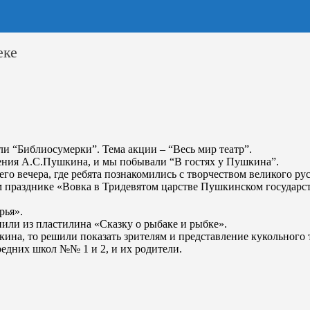
еке
и “Библиосумерки”. Тема акции – “Весь мир театр”.
ния А.С.Пушкина, и мы побывали “В гостях у Пушкина”.
его вечера, где ребята познакомились с творчеством
великого рус
м празднике «Вовка в Тридевятом царстве Пушкинском государст
рья».
или из пластилина «Сказку о рыбаке и рыбке».
на, то решили показать зрителям и представление кукольного т
редних школ №№ 1 и 2, и их родители.