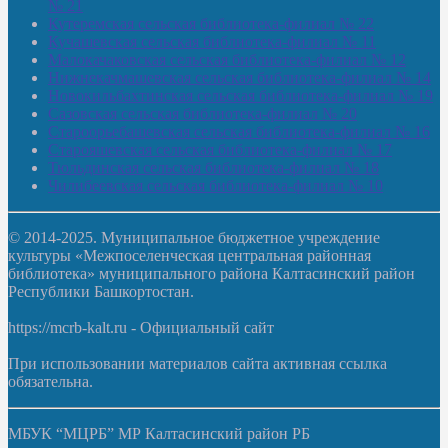
№ 21
Кутеремская сельская библиотека-филиал № 22
Кучашевская сельская библиотека-филиал № 11
Малокачаковская сельская библиотека-филиал № 12
Нижнекачмашевская сельская библиотека-филиал № 14
Новокильбахтинская сельская библиотека-филиал № 19
Сазовская сельская библиотека-филиал № 20
Староорьебашевская сельская библиотека-филиал № 16
Старояшевская сельская библиотека-филиал № 17
Тюльдинская сельская библиотека-филиал № 18
Чилибеевская сельская библиотека-филиал № 10
© 2014-2025. Муниципальное бюджетное учреждение
культуры «Межпоселенческая центральная районная
библиотека» муниципального района Калтасинский район
Республики Башкортостан.
https://mcrb-kalt.ru - Официальный сайт
При использовании материалов сайта активная ссылка
обязательна.
МБУК “МЦРБ” МР Калтасинский район РБ