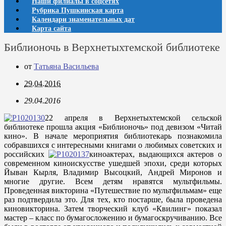
Наши филиалы в соцсетях
Рубрика Пушкинская карта
Календари знаменательных дат
Карта сайта
Библионочь в Верхнетыхтемской библиотеке
от
Татьяна Васильева
29.04.2016
29.04.2016
22 апреля в Верхнетыхтемской сельской
библиотеке прошла акция «Библионочь» под девизом «Читай
кино». В начале мероприятия библиотекарь познакомила
собравшихся с интересными книгами о любимых советских и
российских
киноактерах, выдающихся актеров о
современном киноискусстве ушедшей эпохи, среди которых
Йыван Кырля, Владимир Высоцкий, Андрей Миронов и
многие другие. Всем детям нравятся мультфильмы.
Проведенная викторина «Путешествие по мультфильмам» еще
раз подтвердила это. Для тех, кто постарше, была проведена
киновикторина. Затем творческий клуб «Квилинг» показал
мастер – класс по бумагосложению и бумагоскручиванию. Все