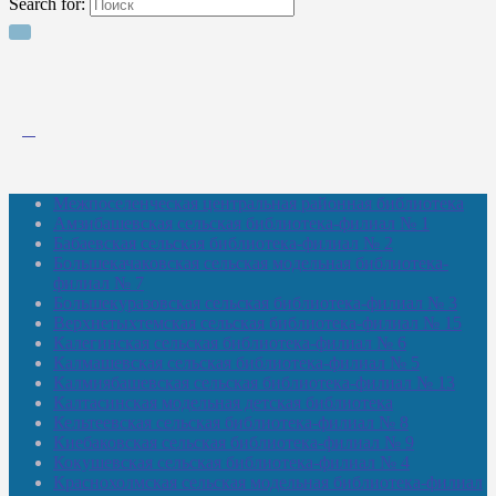
Search for:
Межпоселенческая центральная районная библиотека
Амзибашевская сельская библиотека-филиал № 1
Бабаевская сельская библиотека-филиал № 2
Большекачаковская сельская модельная библиотека-
филиал № 7
Большекуразовская сельская библиотека-филиал № 3
Верхнетыхтемская сельская библиотека-филиал № 15
Калегинская сельская библиотека-филиал № 6
Калмашевская сельская библиотека-филиал № 5
Калмиябашевская сельская библиотека-филиал № 13
Калтасинская модельная детская библиотека
Кельтеевская сельская библиотека-филиал № 8
Киебаковская сельская библиотека-филиал № 9
Кокушевская сельская библиотека-филиал № 4
Краснохолмская сельская модельная библиотека-филиал