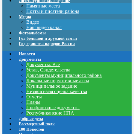
Литературное краеведение
Памятные места
Поэты и писатели района
Медиа
Видео
Наш видео канал
Фотоальбомы
Год большой и дружной семьи
Год единства народов России
Новости
Документы
Документы. Все
Устав, Свидетельства
Документы муниципального района
Локальные нормативные акты
Муниципальное задание
Независимая оценка качества
Отчеты
Планы
Профсоюзные документы
Республиканские НПА
Добрые дела
Бессмертный полк
100 Новостей