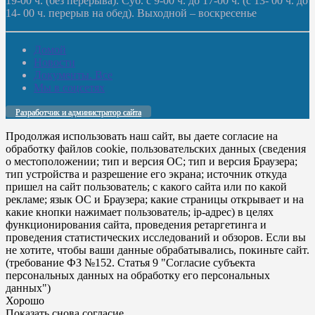
19-00 ч. (без перерыва). Суб. с 9-00 ч. до 17-00 ч. (с 13- 00 ч. до
14- 00 ч. перерыв на обед). Выходной – воскресенье
Домой
Новости
Документы. Все
Мы в соцсетях
Разработчик и администратор сайта
Продолжая использовать наш сайт, вы даете согласие на
обработку файлов cookie, пользовательских данных (сведения
о местоположении; тип и версия ОС; тип и версия Браузера;
тип устройства и разрешение его экрана; источник откуда
пришел на сайт пользователь; с какого сайта или по какой
рекламе; язык ОС и Браузера; какие страницы открывает и на
какие кнопки нажимает пользователь; ip-адрес) в целях
функционирования сайта, проведения ретаргетинга и
проведения статистических исследований и обзоров. Если вы
не хотите, чтобы ваши данные обрабатывались, покиньте сайт.
(требование ФЗ №152. Статья 9 "Согласие субъекта
персональных данных на обработку его персональных
данных")
Хорошо
Показать снова согласие