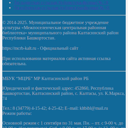
Тюльдинская сельская библиотека-филиал № 18
Чилибеевская сельская библиотека-филиал № 10
© 2014-2025. Муниципальное бюджетное учреждение
культуры «Межпоселенческая центральная районная
библиотека» муниципального района Калтасинский район
Республики Башкортостан.
https://mcrb-kalt.ru - Официальный сайт
При использовании материалов сайта активная ссылка
обязательна.
МБУК “МЦРБ” МР Калтасинский район РБ
Юридический и фактический адрес: 452860, Республика
Башкортостан, Калтасинский район, с. Калтасы, ул. К.Маркса,
74
Тел.: 8 (34779) 4-15-42; 4-25-42; E–mail: kltbibl@mail.ru
Режим работы:
Основной режим с 1 сентября по 31 мая. Пн. – пт. с 9-00 ч. до