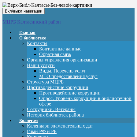
Вкл/выкл навигации
МЦРБ Калтасинский район
Главная
О библиотеке
Контакты
Контактные данные
Обратная связь
Органы управления организации
Наши услуги
Виды. Перечень услуг
МТО предоставления услуг
Структура МЦРБ
Противодействие коррупции
Противодействие коррупции
Опрос. Уровень коррупции в библиотечной
сфере
Сотрудники. Ветераны
История библиотек района
Коллегам
Календари знаменательных дат
Гимн РФ и РБ
Конкурсы