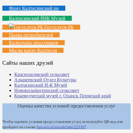
Фонд Калтасинский рн
Калтасинский РИК Музей
Госуслуги РБ
Права потребителей
Календарь праздников
Мы на карте Калтасов
Сайты наших друзей
Краснохолмский сельсовет
Альшеевский Отдел Культуры
Калтасинский И-К Музей
Новокильбахтинский сельсовет
Краеведческий музей г. Оханск Пермский край
Оценка качества условий предоставления услуг
Чтобы оценить условия предо-ставления услуг, используйте QR-код или
пройдите по ссылке
bus.gov.ru/qrcode/rate/225397