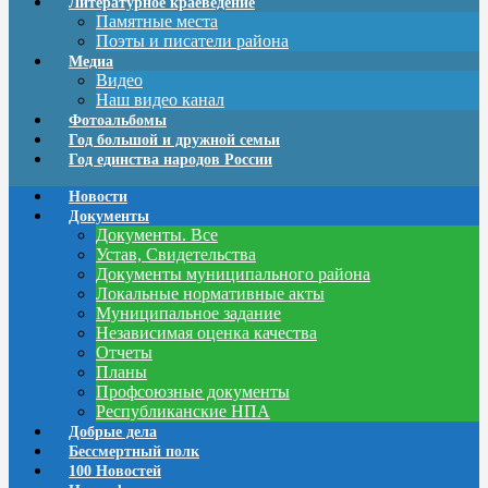
Литературное краеведение
Памятные места
Поэты и писатели района
Медиа
Видео
Наш видео канал
Фотоальбомы
Год большой и дружной семьи
Год единства народов России
Новости
Документы
Документы. Все
Устав, Свидетельства
Документы муниципального района
Локальные нормативные акты
Муниципальное задание
Независимая оценка качества
Отчеты
Планы
Профсоюзные документы
Республиканские НПА
Добрые дела
Бессмертный полк
100 Новостей