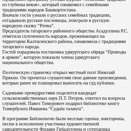
из глубины веков», который ознакомил с семейными
традициями народов Башкортостана.
Вначале гости узнали о русских семейных традициях,
отгадывали русские пословицы, поиграли в русскую
народную сказку “Репка”.
Председатель татарского районного общества Асадуллина Р.С.
отметила сплоченность народов, проживающих на
территории Калтасинского района, ознакомила с традициями
татарского народа.
Гостей порадовала постановка удмуртского обряда “Проводы
в армию”, которую показали члены удмуртского
национального общества.
Поэтическую страничку открыл местный поэт Николай
Пряхин. Он прочитал слушателям свои давние произведения,
которые ранее не планировал выносить на суд публики.
Садовыми премудростями поделится кандидат
сельскохозяйственных наук П.Т. Петров, ответил на вопросы
слушателей. Павел Тимурович подарил библиотеке книгу
Тимербулата Имашева “Судьба таланта”.
В программе Библионочи были веселые сценки, викторины,
песни в исполнении участника художественной
самодеятельности Фидави Гибадуллина и сотрудника