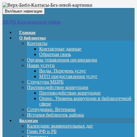
Вкл/выкл навигации
МЦРБ Калтасинский район
Главная
О библиотеке
Контакты
Контактные данные
Обратная связь
Органы управления организации
Наши услуги
Виды. Перечень услуг
МТО предоставления услуг
Структура МЦРБ
Противодействие коррупции
Противодействие коррупции
Опрос. Уровень коррупции в библиотечной
сфере
Сотрудники. Ветераны
История библиотек района
Коллегам
Календари знаменательных дат
Гимн РФ и РБ
Конкурсы