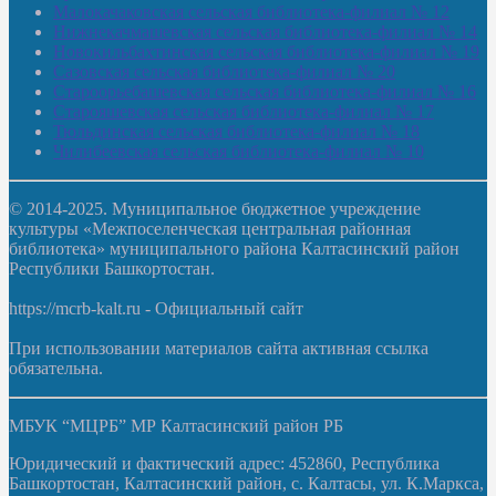
Малокачаковская сельская библиотека-филиал № 12
Нижнекачмашевская сельская библиотека-филиал № 14
Новокильбахтинская сельская библиотека-филиал № 19
Сазовская сельская библиотека-филиал № 20
Староорьебашевская сельская библиотека-филиал № 16
Старояшевская сельская библиотека-филиал № 17
Тюльдинская сельская библиотека-филиал № 18
Чилибеевская сельская библиотека-филиал № 10
© 2014-2025. Муниципальное бюджетное учреждение
культуры «Межпоселенческая центральная районная
библиотека» муниципального района Калтасинский район
Республики Башкортостан.
https://mcrb-kalt.ru - Официальный сайт
При использовании материалов сайта активная ссылка
обязательна.
МБУК “МЦРБ” МР Калтасинский район РБ
Юридический и фактический адрес: 452860, Республика
Башкортостан, Калтасинский район, с. Калтасы, ул. К.Маркса,