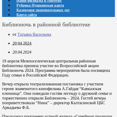
Наши филиалы в соцсетях
Рубрика Пушкинская карта
Календари знаменательных дат
Карта сайта
Библионочь в районной библиотеке
от
Татьяна Васильева
20.04.2024
20.04.2024
19 апреля Межпоселенческая центральная районная
библиотека приняла участие во Всероссийской акции
Библионочь 2024. Программа мероприятия была посвящена
Году семьи в Российской Федерации.
Вечер открыла театрализованная постановка с участием
героев знаменитого кинофильма А.Гайдая “Кавказская
пленница”. Они поведали гостям легенду о дружной семье и
торжественно открыли Библионочь – 2024. Гостей вечера
поприветствовала “Нина” – директор Калтасинской ЦБС
Аркадьева Ф.Б.
Продолжил программу устный журнал «Семейные традиции