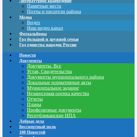
Литературное краеведение
Памятные места
Поэты и писатели района
Медиа
Видео
Наш видео канал
Фотоальбомы
Год большой и дружной семьи
Год единства народов России
Новости
Документы
Документы. Все
Устав, Свидетельства
Документы муниципального района
Локальные нормативные акты
Муниципальное задание
Независимая оценка качества
Отчеты
Планы
Профсоюзные документы
Республиканские НПА
Добрые дела
Бессмертный полк
100 Новостей