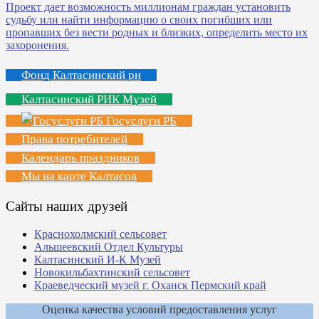
Фонд Калтасинский рн
Калтасинский РИК Музей
Госуслуги РБ
Права потребителей
Календарь праздников
Мы на карте Калтасов
Сайты наших друзей
Краснохолмский сельсовет
Альшеевский Отдел Культуры
Калтасинский И-К Музей
Новокильбахтинский сельсовет
Краеведческий музей г. Оханск Пермский край
Оценка качества условий предоставления услуг