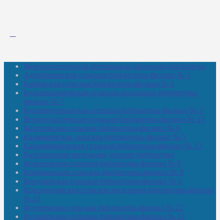
Межпоселенческая центральная районная библиотека
Амзибашевская сельская библиотека-филиал № 1
Бабаевская сельская библиотека-филиал № 2
Большекачаковская сельская модельная библиотека-
филиал № 7
Большекуразовская сельская библиотека-филиал № 3
Верхнетыхтемская сельская библиотека-филиал № 15
Калегинская сельская библиотека-филиал № 6
Калмашевская сельская библиотека-филиал № 5
Калмиябашевская сельская библиотека-филиал № 13
Калтасинская модельная детская библиотека
Кельтеевская сельская библиотека-филиал № 8
Киебаковская сельская библиотека-филиал № 9
Кокушевская сельская библиотека-филиал № 4
Краснохолмская сельская модельная библиотека-филиал
№ 21
Кутеремская сельская библиотека-филиал № 22
Кучашевская сельская библиотека-филиал № 11