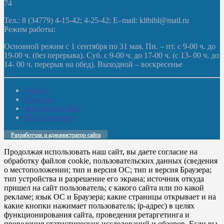
74
Тел.: 8 (34779) 4-15-42; 4-25-42; E–mail: kltbibl@mail.ru
Режим работы:
Основной режим с 1 сентября по 31 мая. Пн. – пт. с 9-00 ч. до
19-00 ч. (без перерыва). Суб. с 9-00 ч. до 17-00 ч. (с 13- 00 ч. до
14- 00 ч. перерыв на обед). Выходной – воскресенье
Домой
Новости
Документы. Все
Мы в соцсетях
Разработчик и администратор сайта
Продолжая использовать наш сайт, вы даете согласие на
обработку файлов cookie, пользовательских данных (сведения
о местоположении; тип и версия ОС; тип и версия Браузера;
тип устройства и разрешение его экрана; источник откуда
пришел на сайт пользователь; с какого сайта или по какой
рекламе; язык ОС и Браузера; какие страницы открывает и на
какие кнопки нажимает пользователь; ip-адрес) в целях
функционирования сайта, проведения ретаргетинга и
проведения статистических исследований и обзоров. Если вы