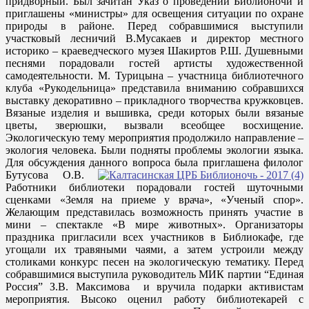
придворный. Был зачитан Указ о проведении Библионочи и
приглашены «министры» для освещения ситуации по охране
природы в районе. Перед собравшимися выступили
участковый лесничий В.Мусакаев и директор местного
историко – краеведческого музея Шакиртов Р.Ш. Душевными
песнями порадовали гостей артисты художественной
самодеятельности. М. Турицына – участница библиотечного
клуба «Рукодельница» представила вниманию собравшихся
выставку декоративно – прикладного творчества кружковцев.
Вязаные изделия и вышивка, среди которых были вязаные
цветы, зверюшки, вызвали всеобщее восхищение.
Экологическую тему мероприятия продолжило направление –
экология человека. Были подняты проблемы экологии языка.
Для обсуждения данного вопроса была приглашена филолог
Бутусова О.В.
Работники библиотеки порадовали гостей шуточными
сценками «Земля на приеме у врача», «Ученый спор».
Желающим представилась возможность принять участие в
мини – спектакле «В мире животных». Организаторы
праздника пригласили всех участников в Библиокафе, где
угощали их травяными чаями, а затем устроили между
столиками конкурс песен на экологическую тематику. Перед
собравшимися выступила руководитель МИК партии “Единая
Россия” З.В. Максимова и вручила подарки активистам
мероприятия. Высоко оценил работу библиотекарей с