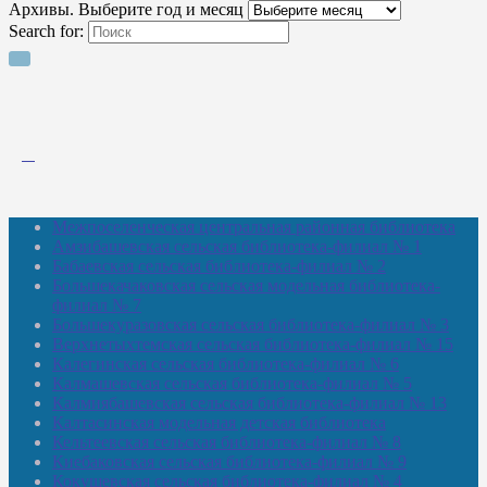
Архивы. Выберите год и месяц
Search for:
Межпоселенческая центральная районная библиотека
Амзибашевская сельская библиотека-филиал № 1
Бабаевская сельская библиотека-филиал № 2
Большекачаковская сельская модельная библиотека-
филиал № 7
Большекуразовская сельская библиотека-филиал № 3
Верхнетыхтемская сельская библиотека-филиал № 15
Калегинская сельская библиотека-филиал № 6
Калмашевская сельская библиотека-филиал № 5
Калмиябашевская сельская библиотека-филиал № 13
Калтасинская модельная детская библиотека
Кельтеевская сельская библиотека-филиал № 8
Киебаковская сельская библиотека-филиал № 9
Кокушевская сельская библиотека-филиал № 4