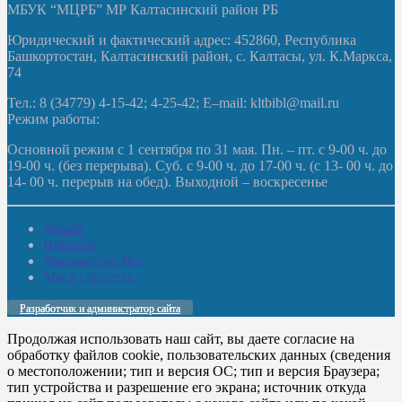
МБУК “МЦРБ” МР Калтасинский район РБ
Юридический и фактический адрес: 452860, Республика
Башкортостан, Калтасинский район, с. Калтасы, ул. К.Маркса,
74
Тел.: 8 (34779) 4-15-42; 4-25-42; E–mail: kltbibl@mail.ru
Режим работы:
Основной режим с 1 сентября по 31 мая. Пн. – пт. с 9-00 ч. до
19-00 ч. (без перерыва). Суб. с 9-00 ч. до 17-00 ч. (с 13- 00 ч. до
14- 00 ч. перерыв на обед). Выходной – воскресенье
Домой
Новости
Документы. Все
Мы в соцсетях
Разработчик и администратор сайта
Продолжая использовать наш сайт, вы даете согласие на
обработку файлов cookie, пользовательских данных (сведения
о местоположении; тип и версия ОС; тип и версия Браузера;
тип устройства и разрешение его экрана; источник откуда