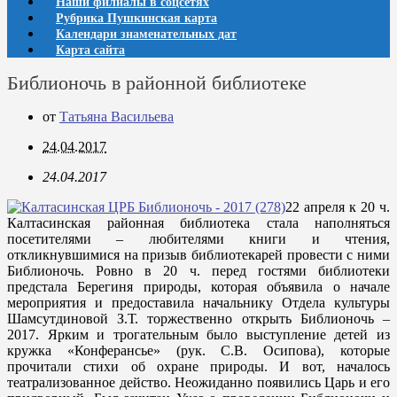
Наши филиалы в соцсетях
Рубрика Пушкинская карта
Календари знаменательных дат
Карта сайта
Библионочь в районной библиотеке
от
Татьяна Васильева
24.04.2017
24.04.2017
22 апреля к 20 ч.
Калтасинская районная библиотека стала наполняться
посетителями – любителями книги и чтения,
откликнувшимися на призыв библиотекарей провести с ними
Библионочь. Ровно в 20 ч. перед гостями библиотеки
предстала Берегиня природы, которая объявила о начале
мероприятия и предоставила начальнику Отдела культуры
Шамсутдиновой З.Т. торжественно открыть Библионочь –
2017. Ярким и трогательным было выступление детей из
кружка «Конферансье» (рук. С.В. Осипова), которые
прочитали стихи об охране природы. И вот, началось
театрализованное действо. Неожиданно появились Царь и его