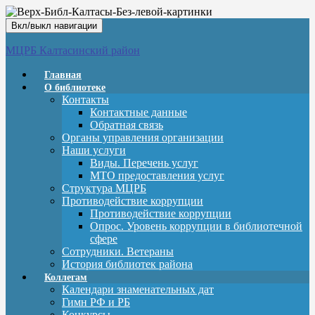
Вкл/выкл навигации
МЦРБ Калтасинский район
Главная
О библиотеке
Контакты
Контактные данные
Обратная связь
Органы управления организации
Наши услуги
Виды. Перечень услуг
МТО предоставления услуг
Структура МЦРБ
Противодействие коррупции
Противодействие коррупции
Опрос. Уровень коррупции в библиотечной
сфере
Сотрудники. Ветераны
История библиотек района
Коллегам
Календари знаменательных дат
Гимн РФ и РБ
Конкурсы