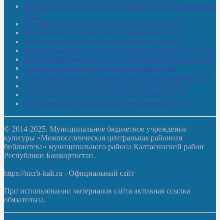
Краснохолмская сельская модельная библиотека-филиал
№ 21
Кутеремская сельская библиотека-филиал № 22
Кучашевская сельская библиотека-филиал № 11
Малокачаковская сельская библиотека-филиал № 12
Нижнекачмашевская сельская библиотека-филиал № 14
Новокильбахтинская сельская библиотека-филиал № 19
Сазовская сельская библиотека-филиал № 20
Староорьебашевская сельская библиотека-филиал № 16
Старояшевская сельская библиотека-филиал № 17
Тюльдинская сельская библиотека-филиал № 18
Чилибеевская сельская библиотека-филиал № 10
© 2014-2025. Муниципальное бюджетное учреждение
культуры «Межпоселенческая центральная районная
библиотека» муниципального района Калтасинский район
Республики Башкортостан.
https://mcrb-kalt.ru - Официальный сайт
При использовании материалов сайта активная ссылка
обязательна.