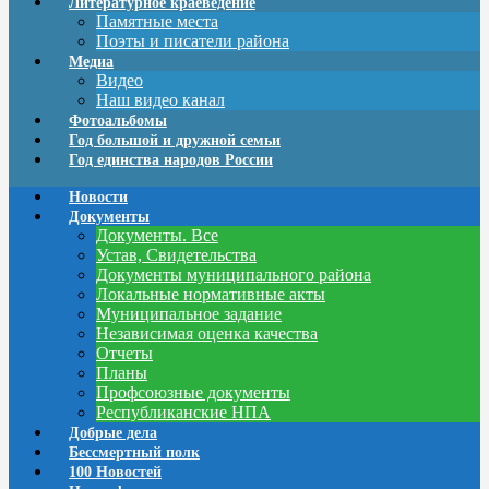
Литературное краеведение
Памятные места
Поэты и писатели района
Медиа
Видео
Наш видео канал
Фотоальбомы
Год большой и дружной семьи
Год единства народов России
Новости
Документы
Документы. Все
Устав, Свидетельства
Документы муниципального района
Локальные нормативные акты
Муниципальное задание
Независимая оценка качества
Отчеты
Планы
Профсоюзные документы
Республиканские НПА
Добрые дела
Бессмертный полк
100 Новостей