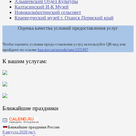
Альшеевский Отдел Культуры
Калтасинский И-К Музей
Новокильбахтинский сельсовет
Краеведческий музей г. Оханск Пермский край
Оценка качества условий предоставления услуг
Чтобы оценить условия предо-ставления услуг, используйте QR-код или
пройдите по ссылке
bus.gov.ru/qrcode/rate/225397
К вашим услугам:
Ближайшие праздники
Ближайшие праздники России
9 августа 2026 (вс):