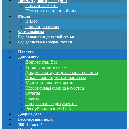
Литературное краеведение
Памятные места
Поэты и писатели района
Медиа
Видео
Наш видео канал
Фотоальбомы
Год большой и дружной семьи
Год единства народов России
Новости
Документы
Документы. Все
Устав, Свидетельства
Документы муниципального района
Локальные нормативные акты
Муниципальное задание
Независимая оценка качества
Отчеты
Планы
Профсоюзные документы
Республиканские НПА
Добрые дела
Бессмертный полк
100 Новостей