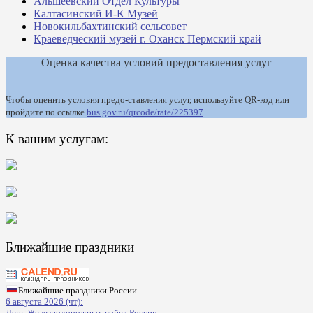
Альшеевский Отдел Культуры
Калтасинский И-К Музей
Новокильбахтинский сельсовет
Краеведческий музей г. Оханск Пермский край
Оценка качества условий предоставления услуг
Чтобы оценить условия предо-ставления услуг, используйте QR-код или
пройдите по ссылке
bus.gov.ru/qrcode/rate/225397
К вашим услугам:
Ближайшие праздники
Ближайшие праздники России
6 августа 2026 (чт):
День Железнодорожных войск России