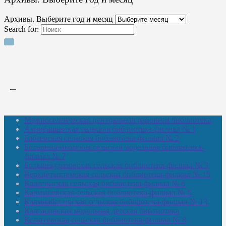
Архивы. Выберите год и месяц
Search for:
Межпоселенческая центральная районная библиотека
Амзибашевская сельская библиотека-филиал № 1
Бабаевская сельская библиотека-филиал № 2
Большекачаковская сельская модельная библиотека-
филиал № 7
Большекуразовская сельская библиотека-филиал № 3
Верхнетыхтемская сельская библиотека-филиал № 15
Калегинская сельская библиотека-филиал № 6
Калмашевская сельская библиотека-филиал № 5
Калмиябашевская сельская библиотека-филиал № 13
Калтасинская модельная детская библиотека
Кельтеевская сельская библиотека-филиал № 8