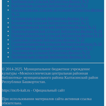
Киебаковская сельская библиотека-филиал № 9
Кокушевская сельская библиотека-филиал № 4
Краснохолмская сельская модельная библиотека-филиал
№ 21
Кутеремская сельская библиотека-филиал № 22
Кучашевская сельская библиотека-филиал № 11
Малокачаковская сельская библиотека-филиал № 12
Нижнекачмашевская сельская библиотека-филиал № 14
Новокильбахтинская сельская библиотека-филиал № 19
Сазовская сельская библиотека-филиал № 20
Староорьебашевская сельская библиотека-филиал № 16
Старояшевская сельская библиотека-филиал № 17
Тюльдинская сельская библиотека-филиал № 18
Чилибеевская сельская библиотека-филиал № 10
© 2014-2025. Муниципальное бюджетное учреждение
культуры «Межпоселенческая центральная районная
библиотека» муниципального района Калтасинский район
Республики Башкортостан.
https://mcrb-kalt.ru - Официальный сайт
При использовании материалов сайта активная ссылка
обязательна.