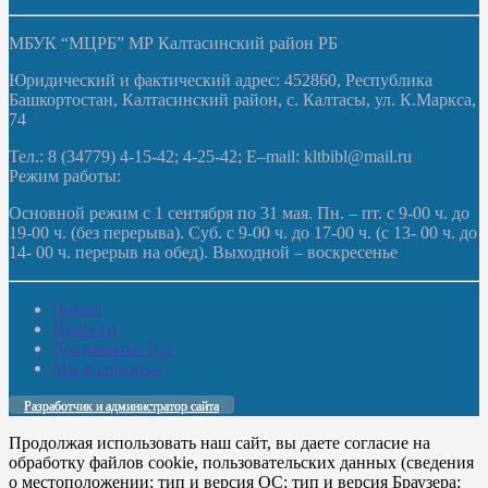
МБУК “МЦРБ” МР Калтасинский район РБ
Юридический и фактический адрес: 452860, Республика
Башкортостан, Калтасинский район, с. Калтасы, ул. К.Маркса,
74
Тел.: 8 (34779) 4-15-42; 4-25-42; E–mail: kltbibl@mail.ru
Режим работы:
Основной режим с 1 сентября по 31 мая. Пн. – пт. с 9-00 ч. до
19-00 ч. (без перерыва). Суб. с 9-00 ч. до 17-00 ч. (с 13- 00 ч. до
14- 00 ч. перерыв на обед). Выходной – воскресенье
Домой
Новости
Документы. Все
Мы в соцсетях
Разработчик и администратор сайта
Продолжая использовать наш сайт, вы даете согласие на
обработку файлов cookie, пользовательских данных (сведения
о местоположении; тип и версия ОС; тип и версия Браузера;