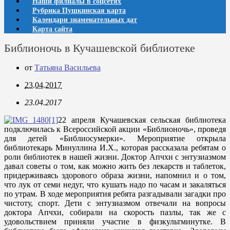
Наши филиалы в соцсетях
Рубрика Пушкинская карта
Календари знаменательных дат
Карта сайта
Библионочь в Кучашевской библиотеке
от
Татьяна Васильева
23.04.2017
23.04.2017
22 апреля Кучашевская сельская библиотека
подключилась к Всероссийской акции «Библионочь», проведя
для детей «Библиосумерки». Мероприятие открыла
библиотекарь Минуллина И.Х., которая рассказала ребятам о
роли библиотек в нашей жизни. Доктор Апчхи с энтузиазмом
давал советы о том, как можно жить без лекарств и таблеток,
придерживаясь здорового образа жизни, напомнил и о том,
что лук от семи недуг, что кушать надо по часам и закаляться
по утрам. В ходе мероприятия ребята разгадывали загадки про
чистоту, спорт. Дети с энтузиазмом отвечали на вопросы
доктора Апчхи, собирали на скорость пазлы, так же с
удовольствием приняли участие в физкультминутке. В