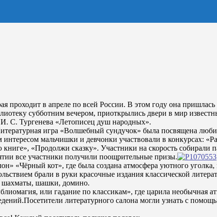
я проходит в апреле по всей России. В этом году она пришлась 
иблиотеку субботним вечером, приоткрылись двери в мир извес
 И. С. Тургенева «Летописец душ народных».
Литературная игра «Волшебный сундучок» была посвящена любим
 интересом мальчишки и девчонки участвовали в конкурсах: «Раз
о книге», «Продолжи сказку». Участники на скорость собирали 
ятии все участники получили поощрительные призы.
 «Чёрный кот», где была создана атмосфера уютного уголка, в
овольствием брали в руки красочные издания классической лите
: шахматы, шашки, домино.
блиомагия, или гадание по классикам», где царила необычная а
дений.Посетители литературного салона могли узнать с помощь