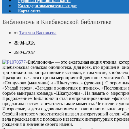
Рубрика Пушкинская карта
Календари знаменательных дат
Карта сайта
Библионочь в Киебаковской библиотеке
от
Татьяна Васильева
29.04.2018
29.04.2018
«Библионочь» — это ежегодная акция чтения, котора
Киебаковская сельская библиотека. Для всех, кто пришёл в б
три книжно-иллюстративные выставки, в том числе, к юбилею
Праздник начался с цикла мероприятий для юных читателей. 
«Сундучок» (мальчики) и «Шкатулочка» (девочки). С огромным
«Угадай героя», «Загадки о животных и птицах», «Пословицы 
борьбе выиграла команда «Шкатулочка». На память о меропри
Продолжением Библионочи стал импровизированный «фотосалон»
предлагала гостям запечатлеть такие моменты. Читатели с уд
И взрослые, и дети с удовольствием играли в настольные игры
Особый интерес у посетителей вызвал литературный салон «Би
вела предсказания с помощью известных литературных произве
рождения и значение своего имени.