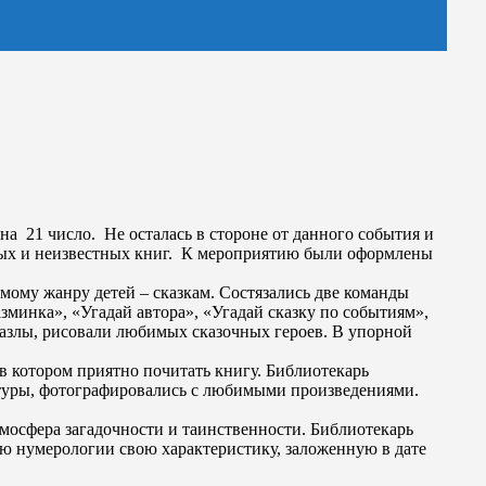
на 21 число. Не осталась в стороне от данного события и
тных и неизвестных книг. К мероприятию были оформлены
ому жанру детей – сказкам. Состязались две команды
минка», «Угадай автора», «Угадай сказку по событиям»,
пазлы, рисовали любимых сказочных героев. В упорной
 котором приятно почитать книгу. Библиотекарь
ратуры, фотографировались с любимыми произведениями.
тмосфера загадочности и таинственности. Библиотекарь
ю нумерологии свою характеристику, заложенную в дате