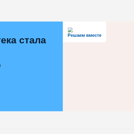
Решаем вместе
ека стала
е