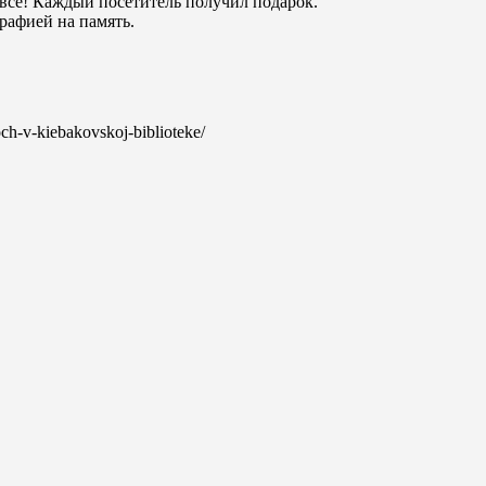
се! Каждый посетитель получил подарок.
рафией на память.
noch-v-kiebakovskoj-biblioteke/