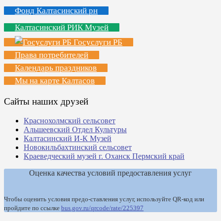
Фонд Калтасинский рн
Калтасинский РИК Музей
Госуслуги РБ
Права потребителей
Календарь праздников
Мы на карте Калтасов
Сайты наших друзей
Краснохолмский сельсовет
Альшеевский Отдел Культуры
Калтасинский И-К Музей
Новокильбахтинский сельсовет
Краеведческий музей г. Оханск Пермский край
Оценка качества условий предоставления услуг
Чтобы оценить условия предо-ставления услуг, используйте QR-код или
пройдите по ссылке
bus.gov.ru/qrcode/rate/225397