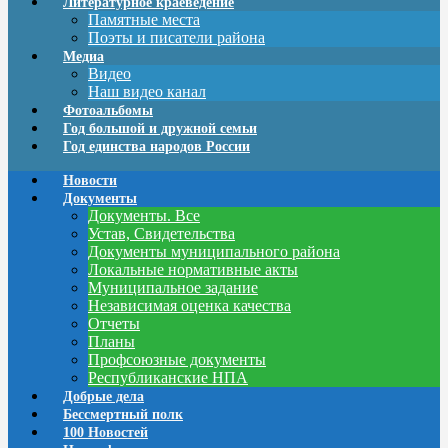
Литературное краеведение
Памятные места
Поэты и писатели района
Медиа
Видео
Наш видео канал
Фотоальбомы
Год большой и дружной семьи
Год единства народов России
Новости
Документы
Документы. Все
Устав, Свидетельства
Документы муниципального района
Локальные нормативные акты
Муниципальное задание
Независимая оценка качества
Отчеты
Планы
Профсоюзные документы
Республиканские НПА
Добрые дела
Бессмертный полк
100 Новостей