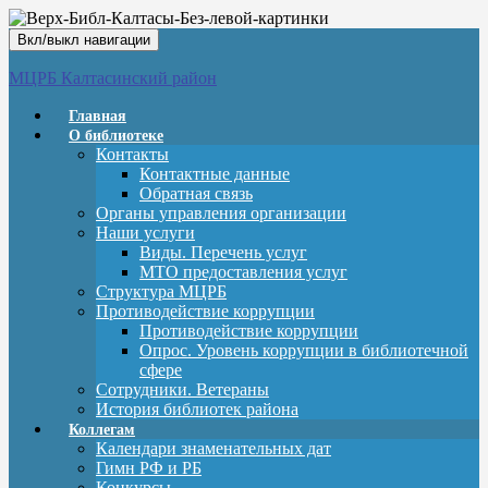
Вкл/выкл навигации
МЦРБ Калтасинский район
Главная
О библиотеке
Контакты
Контактные данные
Обратная связь
Органы управления организации
Наши услуги
Виды. Перечень услуг
МТО предоставления услуг
Структура МЦРБ
Противодействие коррупции
Противодействие коррупции
Опрос. Уровень коррупции в библиотечной
сфере
Сотрудники. Ветераны
История библиотек района
Коллегам
Календари знаменательных дат
Гимн РФ и РБ
Конкурсы