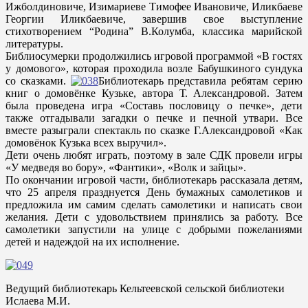
Ижболдиновиче, Изимариеве Тимофее Ивановиче, Иликбаеве
Георгии Иликбаевиче, завершив свое выступление
стихотворением “Родина” В.Колумба, классика марийской
литературы.
Библиосумерки продолжились игровой программой «В гостях
у домового», которая проходила возле Бабушкиного сундука
со сказками.
Библиотекарь представила ребятам серию
книг о домовёнке Кузьке, автора Т. Александровой. Затем
была проведена игра «Составь пословицу о печке», дети
также отгадывали загадки о печке и печной утвари. Все
вместе разыграли спектакль по сказке Г.Александровой «Как
домовёнок Кузька всех выручил».
Дети очень любят играть, поэтому в зале СДК провели игры
«У медведя во бору», «Фантики», «Волк и зайцы».
По окончании игровой части, библиотекарь рассказала детям,
что 25 апреля празднуется День бумажных самолетиков и
предложила им самим сделать самолетики и написать свои
желания. Дети с удовольствием принялись за работу. Все
самолетики запустили на улице с добрыми пожеланиями
детей и надеждой на их исполнение.
Ведущий библиотекарь Кельтеевской сельской библиотеки
Ислаева М.И.