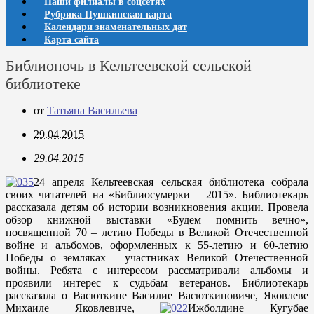
Наши филиалы в соцсетях
Рубрика Пушкинская карта
Календари знаменательных дат
Карта сайта
Библионочь в Кельтеевской сельской
библиотеке
от
Татьяна Васильева
29.04.2015
29.04.2015
24 апреля Кельтеевская сельская библиотека собрала
своих читателей на «Библиосумерки – 2015». Библиотекарь
рассказала детям об истории возникновения акции. Провела
обзор книжной выставки «Будем помнить вечно»,
посвященной 70 – летию Победы в Великой Отечественной
войне и альбомов, оформленных к 55-летию и 60-летию
Победы о земляках – участниках Великой Отечественной
войны. Ребята с интересом рассматривали альбомы и
проявили интерес к судьбам ветеранов. Библиотекарь
рассказала о Васюткине Василие Васюткиновиче, Яковлеве
Михаиле Яковлевиче,
Ижболдине Кугубае