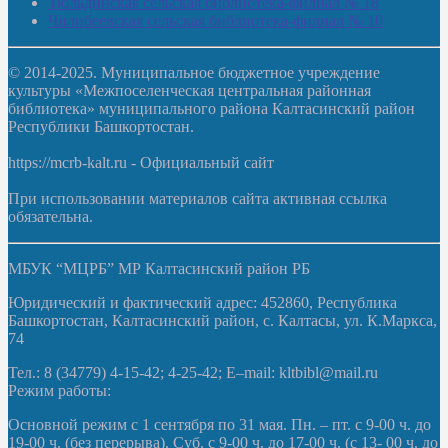
Тюльдинская сельская библиотека-филиал № 18
Чилибеевская сельская библиотека-филиал № 10
© 2014-2025. Муниципальное бюджетное учреждение
культуры «Межпоселенческая центральная районная
библиотека» муниципального района Калтасинский район
Республики Башкортостан.
https://mcrb-kalt.ru - Официальный сайт
При использовании материалов сайта активная ссылка
обязательна.
МБУК “МЦРБ” МР Калтасинский район РБ
Юридический и фактический адрес: 452860, Республика
Башкортостан, Калтасинский район, с. Калтасы, ул. К.Маркса,
74
Тел.: 8 (34779) 4-15-42; 4-25-42; E–mail: kltbibl@mail.ru
Режим работы:
Основной режим с 1 сентября по 31 мая. Пн. – пт. с 9-00 ч. до
19-00 ч. (без перерыва). Суб. с 9-00 ч. до 17-00 ч. (с 13- 00 ч. до