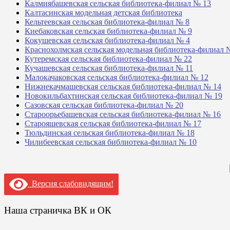
Калмиябашевская сельская библиотека-филиал № 13
Калтасинская модельная детская библиотека
Кельтеевская сельская библиотека-филиал № 8
Киебаковская сельская библиотека-филиал № 9
Кокушевская сельская библиотека-филиал № 4
Краснохолмская сельская модельная библиотека-филиал 
Кутеремская сельская библиотека-филиал № 22
Кучашевская сельская библиотека-филиал № 11
Малокачаковская сельская библиотека-филиал № 12
Нижнекачмашевская сельская библиотека-филиал № 14
Новокильбахтинская сельская библиотека-филиал № 19
Сазовская сельская библиотека-филиал № 20
Староорьебашевская сельская библиотека-филиал № 16
Старояшевская сельская библиотека-филиал № 17
Тюльдинская сельская библиотека-филиал № 18
Чилибеевская сельская библиотека-филиал № 10
Версия слабовидящим!
Наша страничка ВК и ОК