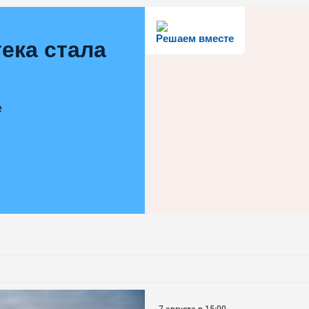
Решаем вместе
ека стала
е