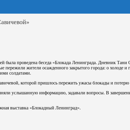
Савичевой»
лей была проведена беседа «Блокада Ленинграда. Дневник Тани
ые пережили жители осажденного закрытого города: о холоде и г
кими солдатами.
Савичевой, которой пришлось пережить ужасы блокады и потерю
олняли услышанную информацию, задавали вопросы. В завершени
ижная выставка «Блокадный Ленинград».