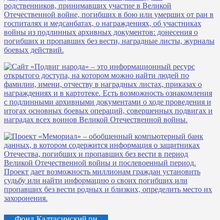
Фонд Калтасинский рн