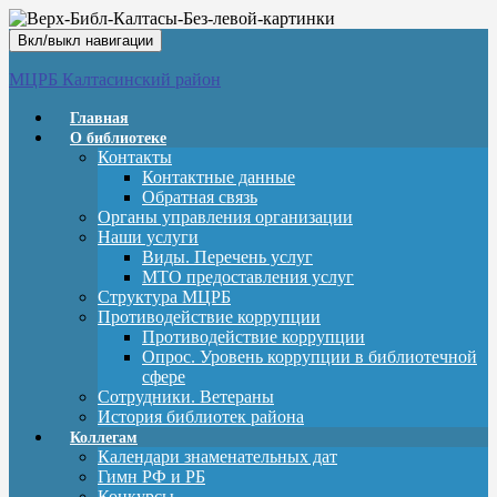
Вкл/выкл навигации
МЦРБ Калтасинский район
Главная
О библиотеке
Контакты
Контактные данные
Обратная связь
Органы управления организации
Наши услуги
Виды. Перечень услуг
МТО предоставления услуг
Структура МЦРБ
Противодействие коррупции
Противодействие коррупции
Опрос. Уровень коррупции в библиотечной
сфере
Сотрудники. Ветераны
История библиотек района
Коллегам
Календари знаменательных дат
Гимн РФ и РБ
Конкурсы