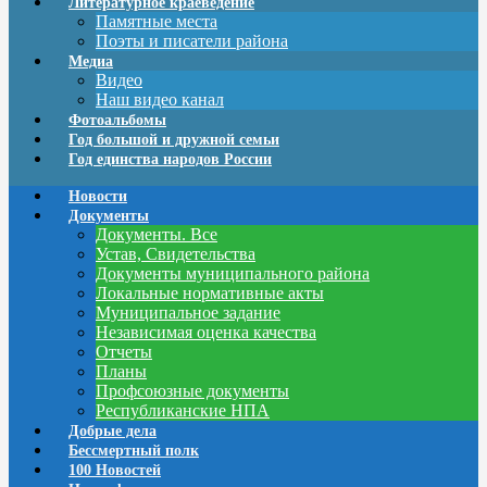
Литературное краеведение
Памятные места
Поэты и писатели района
Медиа
Видео
Наш видео канал
Фотоальбомы
Год большой и дружной семьи
Год единства народов России
Новости
Документы
Документы. Все
Устав, Свидетельства
Документы муниципального района
Локальные нормативные акты
Муниципальное задание
Независимая оценка качества
Отчеты
Планы
Профсоюзные документы
Республиканские НПА
Добрые дела
Бессмертный полк
100 Новостей