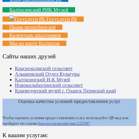
Калтасинский РИК Музей
Госуслуги РБ
Права потребителей
Календарь праздников
Мы на карте Калтасов
Сайты наших друзей
Краснохолмский сельсовет
Альшеевский Отдел Культуры
Калтасинский И-К Музей
Новокильбахтинский сельсовет
Краеведческий музей г. Оханск Пермский край
Оценка качества условий предоставления услуг
Чтобы оценить условия предо-ставления услуг, используйте QR-код или
пройдите по ссылке
bus.gov.ru/qrcode/rate/225397
К вашим услугам: