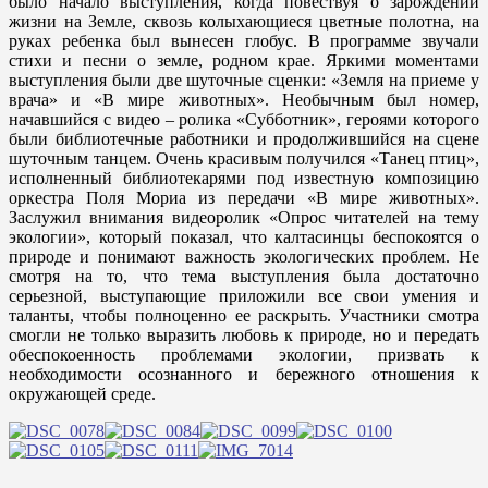
было начало выступления, когда повествуя о зарождении
жизни на Земле, сквозь колыхающиеся цветные полотна, на
руках ребенка был вынесен глобус. В программе звучали
стихи и песни о земле, родном крае. Яркими моментами
выступления были две шуточные сценки: «Земля на приеме у
врача» и «В мире животных». Необычным был номер,
начавшийся с видео – ролика «Субботник», героями которого
были библиотечные работники и продолжившийся на сцене
шуточным танцем. Очень красивым получился «Танец птиц»,
исполненный библиотекарями под известную композицию
оркестра Поля Мориа из передачи «В мире животных».
Заслужил внимания видеоролик «Опрос читателей на тему
экологии», который показал, что калтасинцы беспокоятся о
природе и понимают важность экологических проблем. Не
смотря на то, что тема выступления была достаточно
серьезной, выступающие приложили все свои умения и
таланты, чтобы полноценно ее раскрыть. Участники смотра
смогли не только выразить любовь к природе, но и передать
обеспокоенность проблемами экологии, призвать к
необходимости осознанного и бережного отношения к
окружающей среде.