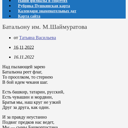
Наши филиалы в соцсетях
Рубрика Пушкинская карта
Календари знаменательных дат
Карта сайта
Батальону им. М.Шаймуратова
от
Татьяна Васильева
16.11.2022
16.11.2022
Над пылающей зарею
Батальона реет флаг,
То проселком, то стернею
В бой идем чеканя шаг.
Есть башкир, татарин, русский,
Есть чувашин и мордвин,
Братья мы, наш круг не узкий
Друг за друга, как один.
И за правду неустанно
Подвиг предков нас ведет,
Мы — сыны Башкортостана,