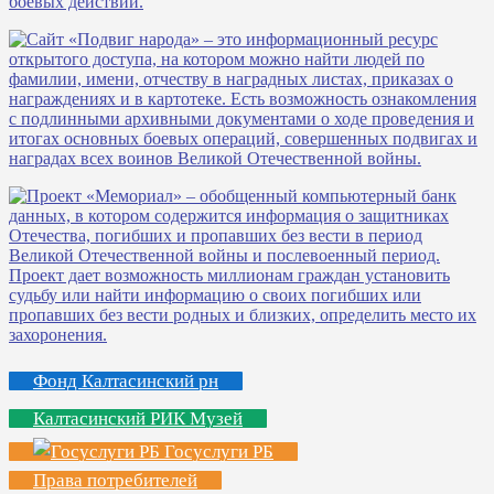
Фонд Калтасинский рн
Калтасинский РИК Музей
Госуслуги РБ
Права потребителей