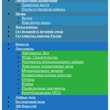
Литературное краеведение
Памятные места
Поэты и писатели района
Медиа
Видео
Наш видео канал
Фотоальбомы
Год большой и дружной семьи
Год единства народов России
Новости
Документы
Документы. Все
Устав, Свидетельства
Документы муниципального района
Локальные нормативные акты
Муниципальное задание
Независимая оценка качества
Отчеты
Планы
Профсоюзные документы
Республиканские НПА
Добрые дела
Бессмертный полк
100 Новостей