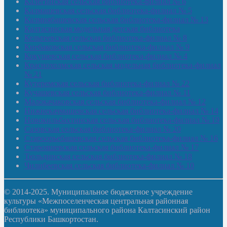
Калегинская сельская библиотека-филиал № 6
Калмашевская сельская библиотека-филиал № 5
Калмиябашевская сельская библиотека-филиал № 13
Калтасинская модельная детская библиотека
Кельтеевская сельская библиотека-филиал № 8
Киебаковская сельская библиотека-филиал № 9
Кокушевская сельская библиотека-филиал № 4
Краснохолмская сельская модельная библиотека-филиал
№ 21
Кутеремская сельская библиотека-филиал № 22
Кучашевская сельская библиотека-филиал № 11
Малокачаковская сельская библиотека-филиал № 12
Нижнекачмашевская сельская библиотека-филиал № 14
Новокильбахтинская сельская библиотека-филиал № 19
Сазовская сельская библиотека-филиал № 20
Староорьебашевская сельская библиотека-филиал № 16
Старояшевская сельская библиотека-филиал № 17
Тюльдинская сельская библиотека-филиал № 18
Чилибеевская сельская библиотека-филиал № 10
© 2014-2025. Муниципальное бюджетное учреждение
культуры «Межпоселенческая центральная районная
библиотека» муниципального района Калтасинский район
Республики Башкортостан.