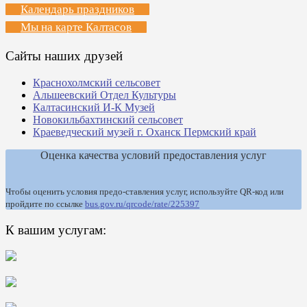
Календарь праздников
Мы на карте Калтасов
Сайты наших друзей
Краснохолмский сельсовет
Альшеевский Отдел Культуры
Калтасинский И-К Музей
Новокильбахтинский сельсовет
Краеведческий музей г. Оханск Пермский край
Оценка качества условий предоставления услуг
Чтобы оценить условия предо-ставления услуг, используйте QR-код или
пройдите по ссылке
bus.gov.ru/qrcode/rate/225397
К вашим услугам: