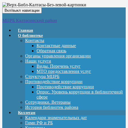
Вкл/выкл навигации
МЦРБ Калтасинский район
Главная
О библиотеке
Контакты
Контактные данные
Обратная связь
Органы управления организации
Наши услуги
Виды. Перечень услуг
МТО предоставления услуг
Структура МЦРБ
Противодействие коррупции
Противодействие коррупции
Опрос. Уровень коррупции в библиотечной
сфере
Сотрудники. Ветераны
История библиотек района
Коллегам
Календари знаменательных дат
Гимн РФ и РБ
Конкурсы