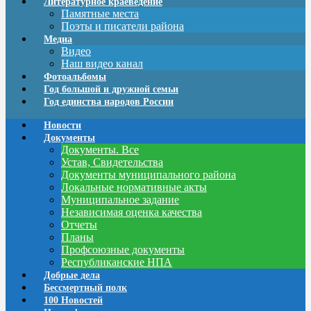
Литературное краеведение
Памятные места
Поэты и писатели района
Медиа
Видео
Наш видео канал
Фотоальбомы
Год большой и дружной семьи
Год единства народов России
Новости
Документы
Документы. Все
Устав, Свидетельства
Документы муниципального района
Локальные нормативные акты
Муниципальное задание
Независимая оценка качества
Отчеты
Планы
Профсоюзные документы
Республиканские НПА
Добрые дела
Бессмертный полк
100 Новостей