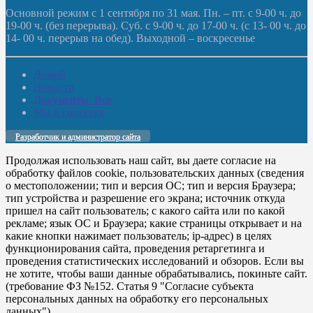
Основной режим с 1 сентября по 31 мая. Пн. – пт. с 9-00 ч. до
19-00 ч. (без перерыва). Суб. с 9-00 ч. до 17-00 ч. (с 13- 00 ч. до
14- 00 ч. перерыв на обед). Выходной – воскресенье
Домой
Новости
Документы. Все
Мы в соцсетях
Разработчик и администратор сайта
Продолжая использовать наш сайт, вы даете согласие на
обработку файлов cookie, пользовательских данных (сведения
о местоположении; тип и версия ОС; тип и версия Браузера;
тип устройства и разрешение его экрана; источник откуда
пришел на сайт пользователь; с какого сайта или по какой
рекламе; язык ОС и Браузера; какие страницы открывает и на
какие кнопки нажимает пользователь; ip-адрес) в целях
функционирования сайта, проведения ретаргетинга и
проведения статистических исследований и обзоров. Если вы
не хотите, чтобы ваши данные обрабатывались, покиньте сайт.
(требование ФЗ №152. Статья 9 "Согласие субъекта
персональных данных на обработку его персональных
данных")