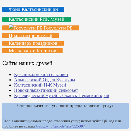
Фонд Калтасинский рн
Калтасинский РИК Музей
Госуслуги РБ
Права потребителей
Календарь праздников
Мы на карте Калтасов
Сайты наших друзей
Краснохолмский сельсовет
Альшеевский Отдел Культуры
Калтасинский И-К Музей
Новокильбахтинский сельсовет
Краеведческий музей г. Оханск Пермский край
Оценка качества условий предоставления услуг
Чтобы оценить условия предо-ставления услуг, используйте QR-код или
пройдите по ссылке
bus.gov.ru/qrcode/rate/225397