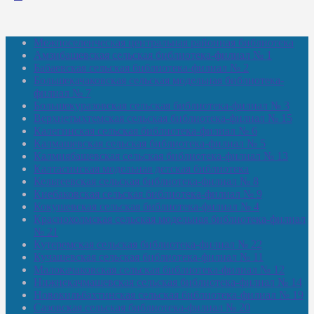
Межпоселенческая центральная районная библиотека
Амзибашевская сельская библиотека-филиал № 1
Бабаевская сельская библиотека-филиал № 2
Большекачаковская сельская модельная библиотека-
филиал № 7
Большекуразовская сельская библиотека-филиал № 3
Верхнетыхтемская сельская библиотека-филиал № 15
Калегинская сельская библиотека-филиал № 6
Калмашевская сельская библиотека-филиал № 5
Калмиябашевская сельская библиотека-филиал № 13
Калтасинская модельная детская библиотека
Кельтеевская сельская библиотека-филиал № 8
Киебаковская сельская библиотека-филиал № 9
Кокушевская сельская библиотека-филиал № 4
Краснохолмская сельская модельная библиотека-филиал
№ 21
Кутеремская сельская библиотека-филиал № 22
Кучашевская сельская библиотека-филиал № 11
Малокачаковская сельская библиотека-филиал № 12
Нижнекачмашевская сельская библиотека-филиал № 14
Новокильбахтинская сельская библиотека-филиал № 19
Сазовская сельская библиотека-филиал № 20