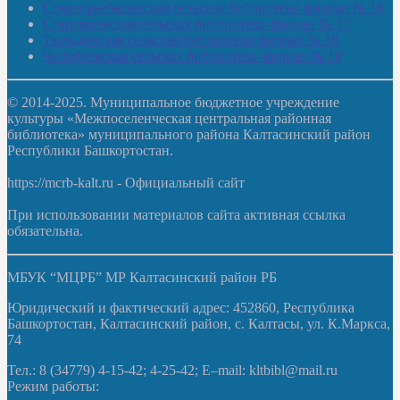
Староорьебашевская сельская библиотека-филиал № 16
Старояшевская сельская библиотека-филиал № 17
Тюльдинская сельская библиотека-филиал № 18
Чилибеевская сельская библиотека-филиал № 10
© 2014-2025. Муниципальное бюджетное учреждение
культуры «Межпоселенческая центральная районная
библиотека» муниципального района Калтасинский район
Республики Башкортостан.
https://mcrb-kalt.ru - Официальный сайт
При использовании материалов сайта активная ссылка
обязательна.
МБУК “МЦРБ” МР Калтасинский район РБ
Юридический и фактический адрес: 452860, Республика
Башкортостан, Калтасинский район, с. Калтасы, ул. К.Маркса,
74
Тел.: 8 (34779) 4-15-42; 4-25-42; E–mail: kltbibl@mail.ru
Режим работы: