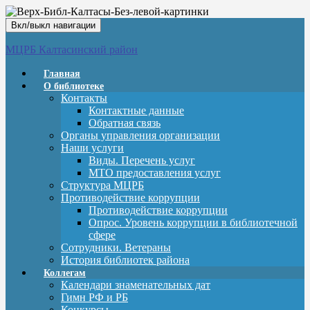
Вкл/выкл навигации
МЦРБ Калтасинский район
Главная
О библиотеке
Контакты
Контактные данные
Обратная связь
Органы управления организации
Наши услуги
Виды. Перечень услуг
МТО предоставления услуг
Структура МЦРБ
Противодействие коррупции
Противодействие коррупции
Опрос. Уровень коррупции в библиотечной
сфере
Сотрудники. Ветераны
История библиотек района
Коллегам
Календари знаменательных дат
Гимн РФ и РБ
Конкурсы