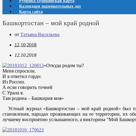
Рубрика Пушкинская карта
Календари знаменательных дат
Карта сайта
Башкортостан – мой край родной
от
Татьяна Васильева
12.10.2018
12.10.2018
«Откуда родом ты?
Меня спросили.
И я ответил гордо:
Из России.
А если говорить точней
С Урала я.
Там родина – Башкирия моя»
Устный журнал «Башкортостан – мой край родной» был пров
становления, народах проживающих на ее территории, их об
лучшему восприятию услышанного, а викторина “Мой Башкорто