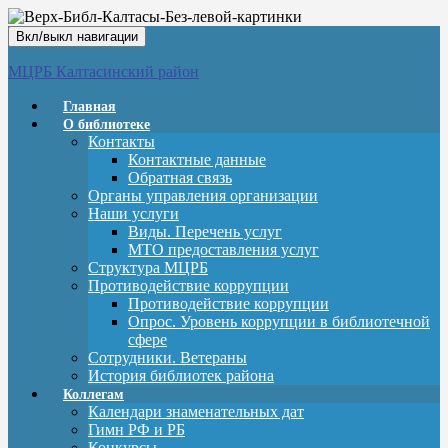
Вкл/выкл навигации
МЦРБ Калтасинский район
Главная
О библиотеке
Контакты
Контактные данные
Обратная связь
Органы управления организации
Наши услуги
Виды. Перечень услуг
МТО предоставления услуг
Структура МЦРБ
Противодействие коррупции
Противодействие коррупции
Опрос. Уровень коррупции в библиотечной
сфере
Сотрудники. Ветераны
История библиотек района
Коллегам
Календари знаменательных дат
Гимн РФ и РБ
Конкурсы