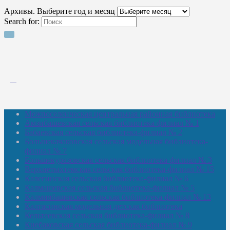
Архивы. Выберите год и месяц
Search for:
Межпоселенческая центральная районная библиотека
Амзибашевская сельская библиотека-филиал № 1
Бабаевская сельская библиотека-филиал № 2
Большекачаковская сельская модельная библиотека-
филиал № 7
Большекуразовская сельская библиотека-филиал № 3
Верхнетыхтемская сельская библиотека-филиал № 15
Калегинская сельская библиотека-филиал № 6
Калмашевская сельская библиотека-филиал № 5
Калмиябашевская сельская библиотека-филиал № 13
Калтасинская модельная детская библиотека
Кельтеевская сельская библиотека-филиал № 8
Киебаковская сельская библиотека-филиал № 9