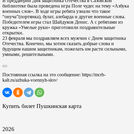
В преддверии Дня защитника Отечества в Сазовской
библиотеке была проведена игра Поле чудес на тему «Азбука
военных слов». В ходе игры ребята узнали что такое
“онуча”(портянка), булат, алебарда и другие военные слова.
Победителем игры стал Шайдуков Денис. А с ребятами из
кружка «Умелые руки» приготовили поздравительные
открытки.
23 февраля мы поздравляем всех мужчин с Днем защитника
Отечества. Конечно, мы хотим сказать добрые слова и
будущим нашим защитникам, пожелать им расти сильными,
умными, решительными.
Постоянная ссылка на это сообщение:
https://mcrb-
kalt.ru/azbuka-voennyh-slov/
Купить билет Пушкинская карта
2026