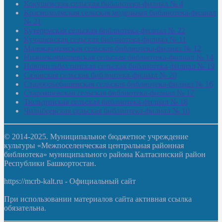
Кокушевская сельская библиотека-филиал № 4
Краснохолмская сельская модельная библиотека-филиал
№ 21
Кутеремская сельская библиотека-филиал № 22
Кучашевская сельская библиотека-филиал № 11
Малокачаковская сельская библиотека-филиал № 12
Нижнекачмашевская сельская библиотека-филиал № 14
Новокильбахтинская сельская библиотека-филиал № 19
Сазовская сельская библиотека-филиал № 20
Староорьебашевская сельская библиотека-филиал № 16
Старояшевская сельская библиотека-филиал № 17
Тюльдинская сельская библиотека-филиал № 18
Чилибеевская сельская библиотека-филиал № 10
© 2014-2025. Муниципальное бюджетное учреждение
культуры «Межпоселенческая центральная районная
библиотека» муниципального района Калтасинский район
Республики Башкортостан.
https://mcrb-kalt.ru - Официальный сайт
При использовании материалов сайта активная ссылка
обязательна.