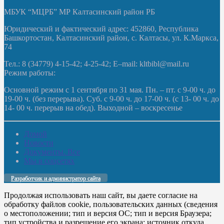
МБУК “МЦРБ” МР Калтасинский район РБ
Юридический и фактический адрес: 452860, Республика
Башкортостан, Калтасинский район, с. Калтасы, ул. К.Маркса,
74
Тел.: 8 (34779) 4-15-42; 4-25-42; E–mail: kltbibl@mail.ru
Режим работы:
Основной режим с 1 сентября по 31 мая. Пн. – пт. с 9-00 ч. до
19-00 ч. (без перерыва). Суб. с 9-00 ч. до 17-00 ч. (с 13- 00 ч. до
14- 00 ч. перерыв на обед). Выходной – воскресенье
Домой
Новости
Документы. Все
Мы в соцсетях
Разработчик и администратор сайта
Продолжая использовать наш сайт, вы даете согласие на
обработку файлов cookie, пользовательских данных (сведения
о местоположении; тип и версия ОС; тип и версия Браузера;
тип устройства и разрешение его экрана; источник откуда