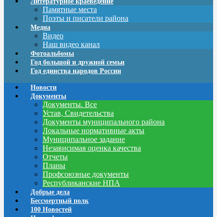
Литературное краеведение
Памятные места
Поэты и писатели района
Медиа
Видео
Наш видео канал
Фотоальбомы
Год большой и дружной семьи
Год единства народов России
Новости
Документы
Документы. Все
Устав, Свидетельства
Документы муниципального района
Локальные нормативные акты
Муниципальное задание
Независимая оценка качества
Отчеты
Планы
Профсоюзные документы
Республиканские НПА
Добрые дела
Бессмертный полк
100 Новостей