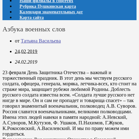
Наши филиалы в соцсетях
Рубрика Пушкинская карта
Календари знаменательных дат
Карта сайта
Азбука военных слов
от
Татьяна Васильева
24.02.2019
24.02.2019
23 февраля День Защитника Отечества – важный и
торжественный праздник. В этот день мы чествуем русского
солдата, офицера, генерала, моряка, летчика-всех, кто стоит на
страже мира, защищает рубежи любимой Родины. Доблесть
русского солдата известна всем. «Солдата лучше русского нет
нигде в мире. Он и сам не пропадет и товарища спасет» – так
говорил знаменитый военачальник, полководец А.В. Суворов.
Россия славится военачальниками, великими полководцами.
Имена этих людей навеки в памяти народной: А.Невский,
А.Суворов, М.Кутузов, Ф. Ушаков, П.Нахимов, Г.Жуков,
К.Рокосовский, А.Василевский. И мы по праву можем ими
гордиться.