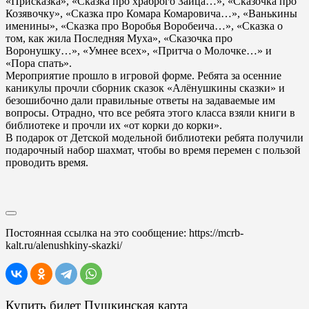
«Присказка», «Сказка про храброго Зайца…», «Сказочка про
Козявочку», «Сказка про Комара Комаровича…», «Ванькины
именины», «Сказка про Воробья Воробеича…», «Сказка о
том, как жила Последняя Муха», «Сказочка про
Воронушку…», «Умнее всех», «Притча о Молочке…» и
«Пора спать».
Мероприятие прошло в игровой форме. Ребята за осенние
каникулы прочли сборник сказок «Алёнушкины сказки» и
безошибочно дали правильные ответы на задаваемые им
вопросы. Отрадно, что все ребята этого класса взяли книги в
библиотеке и прочли их «от корки до корки».
В подарок от Детской модельной библиотеки ребята получили
подарочный набор шахмат, чтобы во время перемен с пользой
проводить время.
Постоянная ссылка на это сообщение:
https://mcrb-
kalt.ru/alenushkiny-skazki/
Купить билет Пушкинская карта