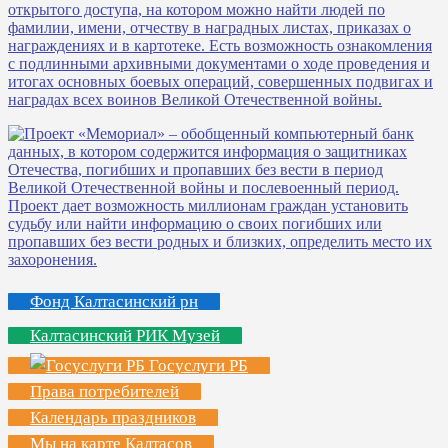
Фонд Калтасинский рн
Калтасинский РИК Музей
Госуслуги РБ
Права потребителей
Календарь праздников
Мы на карте Калтасов