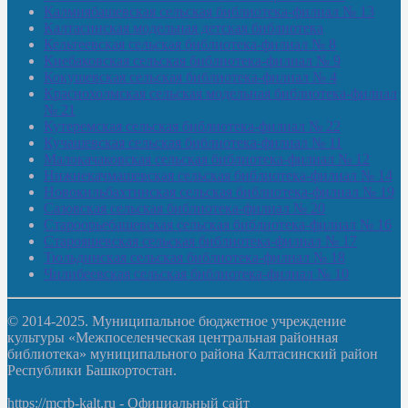
Калмиябашевская сельская библиотека-филиал № 13
Калтасинская модельная детская библиотека
Кельтеевская сельская библиотека-филиал № 8
Киебаковская сельская библиотека-филиал № 9
Кокушевская сельская библиотека-филиал № 4
Краснохолмская сельская модельная библиотека-филиал
№ 21
Кутеремская сельская библиотека-филиал № 22
Кучашевская сельская библиотека-филиал № 11
Малокачаковская сельская библиотека-филиал № 12
Нижнекачмашевская сельская библиотека-филиал № 14
Новокильбахтинская сельская библиотека-филиал № 19
Сазовская сельская библиотека-филиал № 20
Староорьебашевская сельская библиотека-филиал № 16
Старояшевская сельская библиотека-филиал № 17
Тюльдинская сельская библиотека-филиал № 18
Чилибеевская сельская библиотека-филиал № 10
© 2014-2025. Муниципальное бюджетное учреждение
культуры «Межпоселенческая центральная районная
библиотека» муниципального района Калтасинский район
Республики Башкортостан.
https://mcrb-kalt.ru - Официальный сайт