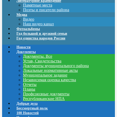
Литературное краеведение
Памятные места
Поэты и писатели района
Медиа
Видео
Наш видео канал
Фотоальбомы
Год большой и дружной семьи
Год единства народов России
Новости
Документы
Документы. Все
Устав, Свидетельства
Документы муниципального района
Локальные нормативные акты
Муниципальное задание
Независимая оценка качества
Отчеты
Планы
Профсоюзные документы
Республиканские НПА
Добрые дела
Бессмертный полк
100 Новостей