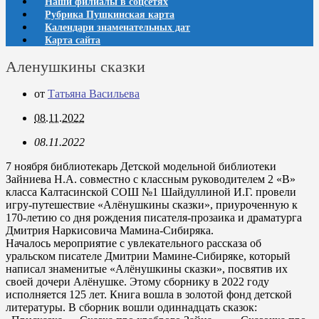
Наши филиалы в соцсетях
Рубрика Пушкинская карта
Календари знаменательных дат
Карта сайта
Аленушкины сказки
от
Татьяна Васильева
08.11.2022
08.11.2022
7 ноября библиотекарь Детской модельной библиотеки
Зайниева Н.А. совместно с классным руководителем 2 «В»
класса Калтасинской СОШ №1 Шайдуллиной И.Г. провели
игру-путешествие «Алёнушкины сказки», приуроченную к
170-летию со дня рождения писателя-прозаика и драматурга
Дмитрия Наркисовича Мамина-Сибиряка.
Началось мероприятие с увлекательного рассказа об
уральском писателе Дмитрии Мамине-Сибиряке, который
написал знаменитые «Алёнушкины сказки», посвятив их
своей дочери Алёнушке. Этому сборнику в 2022 году
исполняется 125 лет. Книга вошла в золотой фонд детской
литературы. В сборник вошли одиннадцать сказок: