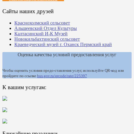
Сайты наших друзей
Краснохолмский сельсовет
Альшеевский Отдел Культуры
Калтасинский И-К Музей
Новокильбахтинский сельсовет
Краеведческий музей г. Оханск Пермский край
Оценка качества условий предоставления услуг
Чтобы оценить условия предо-ставления услуг, используйте QR-код или
пройдите по ссылке
bus.gov.ru/qrcode/rate/225397
К вашим услугам:
Ближайшие праздники