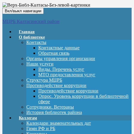
Вкл/выкл навигации
МЦРБ Калтасинский район
Главная
О библиотеке
Контакты
Контактные данные
Обратная связь
Органы управления организации
Наши услуги
Виды. Перечень услуг
МТО предоставления услуг
Структура МЦРБ
Противодействие коррупции
Противодействие коррупции
Опрос. Уровень коррупции в библиотечной
сфере
Сотрудники. Ветераны
История библиотек района
Коллегам
Календари знаменательных дат
Гимн РФ и РБ
Конкурсы