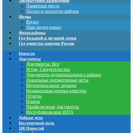
Литературное краеведение
Памятные места
Поэты и писатели района
Медиа
Видео
Наш видео канал
Фотоальбомы
Год большой и дружной семьи
Год единства народов России
Новости
Документы
Документы. Все
Устав, Свидетельства
Документы муниципального района
Локальные нормативные акты
Муниципальное задание
Независимая оценка качества
Отчеты
Планы
Профсоюзные документы
Республиканские НПА
Добрые дела
Бессмертный полк
100 Новостей