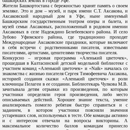
башкирских землях в городе Уфе.
Жители Башкортостана с бережностью хранят память о своем
земляке. Это и дом – музей, и парк имени С.Т. Аксакова, и
Аксаковский народный дом в Уфе, ныне именуемый
Башкирским государственным театром оперы и балета, и
музей семьи Аксаковых, расположенный в родовом имении
Аксаковых в селе Надеждино Белебеевского района. И село
Зубово Уфимского района, где традиционно проходят
Международные Аксаковские праздники, которые включают
в себя встречи с родственниками писателя, известными
писателями, артистами, ценителями творчества писателя.
Конкурсно – игровая программа «Аленький цветочек»,
прошедшая в Калтасинской детской модельной библиотеке с
участием команд «Аленький цветочек» и «Naik» началась со
знакомства с жизнью писателя Сергея Тимофеевича Аксакова,
историей создания сказки «Аленький цветочек» и роли
ключницы Пелагеи в ее создании. Библиотекарь Чулкова М.В.
зачитывала детям отрывки из произведения, по которым
участники определяли героя произведения, либо место
описываемых действий. Хорошее знание текста, умение
анализировать помогло ребятам быстро справиться и с
заданием, в котором участники поясняли значения
устаревших слов, используемых в тесте. Обе команды активно
и с интересом отвечали на вопросы викторины. А
максимальное количество баллов командам принесло