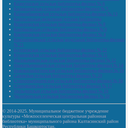
Калегинская сельская библиотека-филиал № 6
Калмашевская сельская библиотека-филиал № 5
Калмиябашевская сельская библиотека-филиал № 13
Калтасинская модельная детская библиотека
Кельтеевская сельская библиотека-филиал № 8
Киебаковская сельская библиотека-филиал № 9
Кокушевская сельская библиотека-филиал № 4
Краснохолмская сельская модельная библиотека-филиал
№ 21
Кутеремская сельская библиотека-филиал № 22
Кучашевская сельская библиотека-филиал № 11
Малокачаковская сельская библиотека-филиал № 12
Нижнекачмашевская сельская библиотека-филиал № 14
Новокильбахтинская сельская библиотека-филиал № 19
Сазовская сельская библиотека-филиал № 20
Староорьебашевская сельская библиотека-филиал № 16
Старояшевская сельская библиотека-филиал № 17
Тюльдинская сельская библиотека-филиал № 18
Чилибеевская сельская библиотека-филиал № 10
© 2014-2025. Муниципальное бюджетное учреждение
культуры «Межпоселенческая центральная районная
библиотека» муниципального района Калтасинский район
Республики Башкортостан.