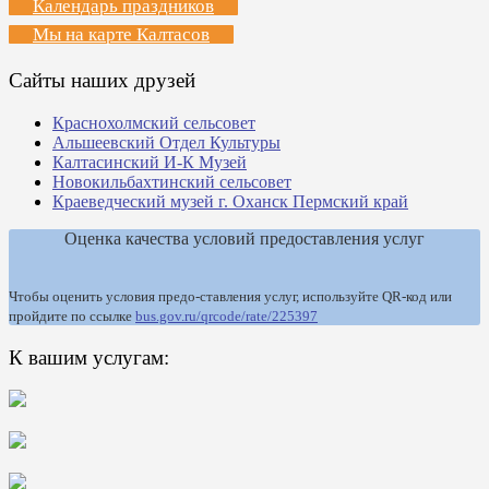
Календарь праздников
Мы на карте Калтасов
Сайты наших друзей
Краснохолмский сельсовет
Альшеевский Отдел Культуры
Калтасинский И-К Музей
Новокильбахтинский сельсовет
Краеведческий музей г. Оханск Пермский край
Оценка качества условий предоставления услуг
Чтобы оценить условия предо-ставления услуг, используйте QR-код или
пройдите по ссылке
bus.gov.ru/qrcode/rate/225397
К вашим услугам: