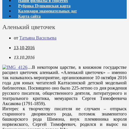
Наши филиалы в соцсетях
Рубрика Пушкинская карта
Календари знаменательных дат
Карта сайта
Аленький цветочек
от
Татьяна Васильева
13.10.2016
13.10.2016
…В некотором царстве, в книжном государстве
расцвел цветочек аленький. «Аленький цветочек» – именно
так называлось мероприятие, организованное 10 октября 2016
года для юных читателей Калтасинской детской модельной
библиотеки. Посвящено оно было 225-летию со дня рождения
русского писателя, общественного деятеля, литературного и
театрального критика, мемуариста Сергея Тимофеевича
Аксакова (1791-1859).
Интерес к творчеству писателя не случаен – отпрыск
старинного дворянского рода, потомок знаменитого
башкирского рода Шимона, внук племянника короля
норвежского, Сергей Тимофеевич, родился и вырос на