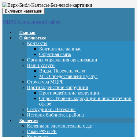
Вкл/выкл навигации
МЦРБ Калтасинский район
Главная
О библиотеке
Контакты
Контактные данные
Обратная связь
Органы управления организации
Наши услуги
Виды. Перечень услуг
МТО предоставления услуг
Структура МЦРБ
Противодействие коррупции
Противодействие коррупции
Опрос. Уровень коррупции в библиотечной
сфере
Сотрудники. Ветераны
История библиотек района
Коллегам
Календари знаменательных дат
Гимн РФ и РБ
Конкурсы