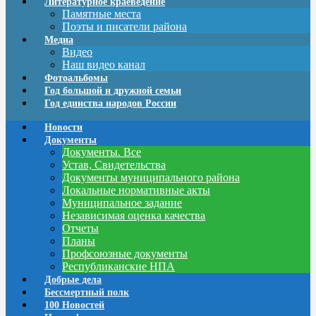
Литературное краеведение
Памятные места
Поэты и писатели района
Медиа
Видео
Наш видео канал
Фотоальбомы
Год большой и дружной семьи
Год единства народов России
Новости
Документы
Документы. Все
Устав, Свидетельства
Документы муниципального района
Локальные нормативные акты
Муниципальное задание
Независимая оценка качества
Отчеты
Планы
Профсоюзные документы
Республиканские НПА
Добрые дела
Бессмертный полк
100 Новостей