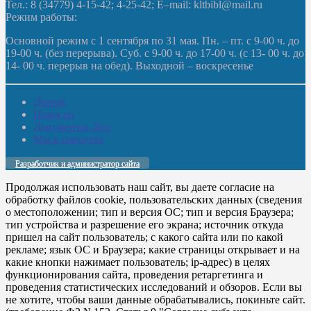
Тел.: 8 (34779) 4-15-42; 4-25-42; E–mail: kltbibl@mail.ru
Режим работы:
Основной режим с 1 сентября по 31 мая. Пн. – пт. с 9-00 ч. до
19-00 ч. (без перерыва). Суб. с 9-00 ч. до 17-00 ч. (с 13- 00 ч. до
14- 00 ч. перерыв на обед). Выходной – воскресенье
Домой
Новости
Документы. Все
Мы в соцсетях
Разработчик и администратор сайта
Продолжая использовать наш сайт, вы даете согласие на
обработку файлов cookie, пользовательских данных (сведения
о местоположении; тип и версия ОС; тип и версия Браузера;
тип устройства и разрешение его экрана; источник откуда
пришел на сайт пользователь; с какого сайта или по какой
рекламе; язык ОС и Браузера; какие страницы открывает и на
какие кнопки нажимает пользователь; ip-адрес) в целях
функционирования сайта, проведения ретаргетинга и
проведения статистических исследований и обзоров. Если вы
не хотите, чтобы ваши данные обрабатывались, покиньте сайт.