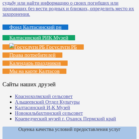
Фонд Калтасинский рн
Калтасинский РИК Музей
Госуслуги РБ
Права потребителей
Календарь праздников
Мы на карте Калтасов
Сайты наших друзей
Краснохолмский сельсовет
Альшеевский Отдел Культуры
Калтасинский И-К Музей
Новокильбахтинский сельсовет
Краеведческий музей г. Оханск Пермский край
Оценка качества условий предоставления услуг