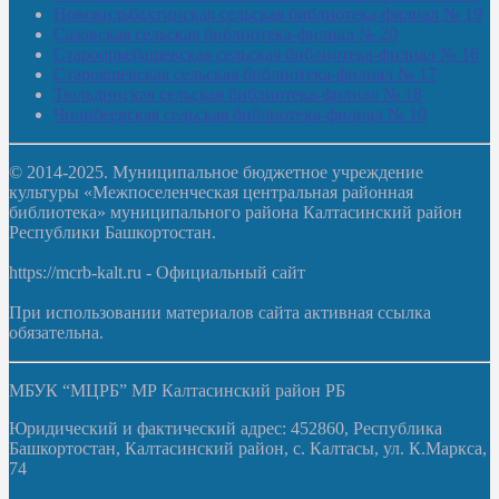
Новокильбахтинская сельская библиотека-филиал № 19
Сазовская сельская библиотека-филиал № 20
Староорьебашевская сельская библиотека-филиал № 16
Старояшевская сельская библиотека-филиал № 17
Тюльдинская сельская библиотека-филиал № 18
Чилибеевская сельская библиотека-филиал № 10
© 2014-2025. Муниципальное бюджетное учреждение
культуры «Межпоселенческая центральная районная
библиотека» муниципального района Калтасинский район
Республики Башкортостан.
https://mcrb-kalt.ru - Официальный сайт
При использовании материалов сайта активная ссылка
обязательна.
МБУК “МЦРБ” МР Калтасинский район РБ
Юридический и фактический адрес: 452860, Республика
Башкортостан, Калтасинский район, с. Калтасы, ул. К.Маркса,
74