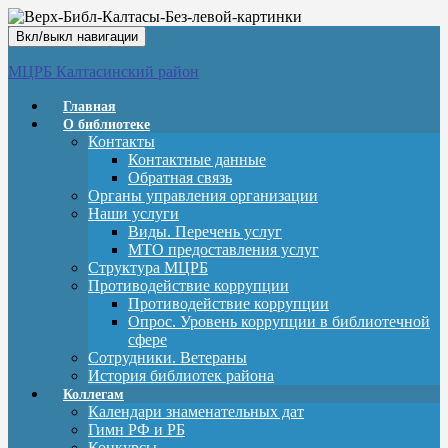
Вкл/выкл навигации
МЦРБ Калтасинский район
Главная
О библиотеке
Контакты
Контактные данные
Обратная связь
Органы управления организации
Наши услуги
Виды. Перечень услуг
МТО предоставления услуг
Структура МЦРБ
Противодействие коррупции
Противодействие коррупции
Опрос. Уровень коррупции в библиотечной
сфере
Сотрудники. Ветераны
История библиотек района
Коллегам
Календари знаменательных дат
Гимн РФ и РБ
Конкурсы