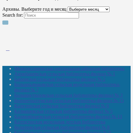
Архивы. Выберите год и месяц
Search for:
Межпоселенческая центральная районная библиотека
Амзибашевская сельская библиотека-филиал № 1
Бабаевская сельская библиотека-филиал № 2
Большекачаковская сельская модельная библиотека-
филиал № 7
Большекуразовская сельская библиотека-филиал № 3
Верхнетыхтемская сельская библиотека-филиал № 15
Калегинская сельская библиотека-филиал № 6
Калмашевская сельская библиотека-филиал № 5
Калмиябашевская сельская библиотека-филиал № 13
Калтасинская модельная детская библиотека
Кельтеевская сельская библиотека-филиал № 8
Киебаковская сельская библиотека-филиал № 9