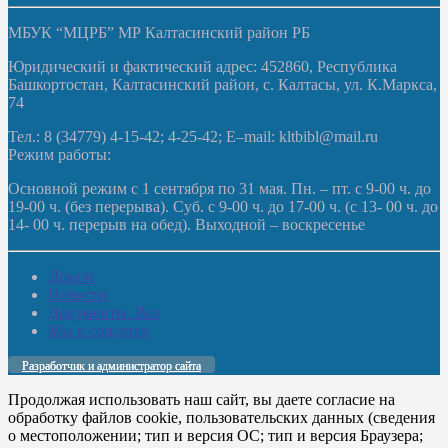
МБУК “МЦРБ” МР Калтасинский район РБ
Юридический и фактический адрес: 452860, Республика
Башкортостан, Калтасинский район, с. Калтасы, ул. К.Маркса,
74
Тел.: 8 (34779) 4-15-42; 4-25-42; E–mail: kltbibl@mail.ru
Режим работы:
Основной режим с 1 сентября по 31 мая. Пн. – пт. с 9-00 ч. до
19-00 ч. (без перерыва). Суб. с 9-00 ч. до 17-00 ч. (с 13- 00 ч. до
14- 00 ч. перерыв на обед). Выходной – воскресенье
Домой
Новости
Документы. Все
Мы в соцсетях
Разработчик и администратор сайта
Продолжая использовать наш сайт, вы даете согласие на
обработку файлов cookie, пользовательских данных (сведения
о местоположении; тип и версия ОС; тип и версия Браузера;