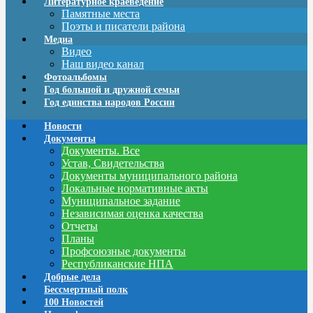
Литературное краеведение
Памятные места
Поэты и писатели района
Медиа
Видео
Наш видео канал
Фотоальбомы
Год большой и дружной семьи
Год единства народов России
Новости
Документы
Документы. Все
Устав, Свидетельства
Документы муниципального района
Локальные нормативные акты
Муниципальное задание
Независимая оценка качества
Отчеты
Планы
Профсоюзные документы
Республиканские НПА
Добрые дела
Бессмертный полк
100 Новостей