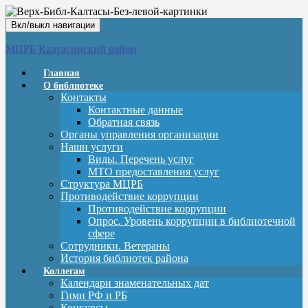
Вкл/выкл навигации
МЦРБ Калтасинский район
Главная
О библиотеке
Контакты
Контактные данные
Обратная связь
Органы управления организации
Наши услуги
Виды. Перечень услуг
МТО предоставления услуг
Структура МЦРБ
Противодействие коррупции
Противодействие коррупции
Опрос. Уровень коррупции в библиотечной
сфере
Сотрудники. Ветераны
История библиотек района
Коллегам
Календари знаменательных дат
Гимн РФ и РБ
Конкурсы