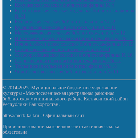
Кокушевская сельская библиотека-филиал № 4
Краснохолмская сельская модельная библиотека-филиал
№ 21
Кутеремская сельская библиотека-филиал № 22
Кучашевская сельская библиотека-филиал № 11
Малокачаковская сельская библиотека-филиал № 12
Нижнекачмашевская сельская библиотека-филиал № 14
Новокильбахтинская сельская библиотека-филиал № 19
Сазовская сельская библиотека-филиал № 20
Староорьебашевская сельская библиотека-филиал № 16
Старояшевская сельская библиотека-филиал № 17
Тюльдинская сельская библиотека-филиал № 18
Чилибеевская сельская библиотека-филиал № 10
© 2014-2025. Муниципальное бюджетное учреждение
культуры «Межпоселенческая центральная районная
библиотека» муниципального района Калтасинский район
Республики Башкортостан.
https://mcrb-kalt.ru - Официальный сайт
При использовании материалов сайта активная ссылка
обязательна.