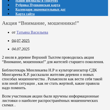
Наши филиалы в соцсетях
Рубрика Пушкинская карта
Календари знаменательных дат
Карта сайта
Акция “Внимание, мошенники!”
от
Татьяна Васильева
04.07.2025
04.07.2025
2 июля в деревне Верхний Тыхтем проводилась акция
“Внимание, мошенники!” для жителей старшего поколения.
Библиотекарь Минликаева Н.Р и культорганизатор СДК
Мингареева К.Р. рассказали жителям деревни о новых
способах мошенничества . Разъяснили как вести себя такой
или иной ситуации , как не стать жертвой, какие правила
надо помнить.
Всем участникам акции были вручены информационные
листовки о наиболее распространённых мошеннических
схемах .