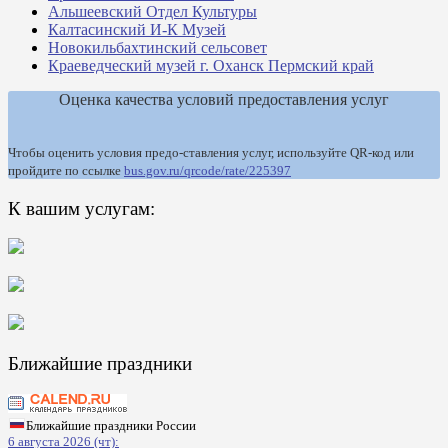
Альшеевский Отдел Культуры
Калтасинский И-К Музей
Новокильбахтинский сельсовет
Краеведческий музей г. Оханск Пермский край
Оценка качества условий предоставления услуг
Чтобы оценить условия предо-ставления услуг, используйте QR-код или
пройдите по ссылке
bus.gov.ru/qrcode/rate/225397
К вашим услугам:
Ближайшие праздники
Ближайшие праздники России
6 августа 2026 (чт):