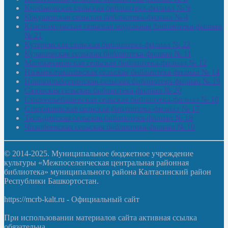
Киебаковская сельская библиотека-филиал № 9
Кокушевская сельская библиотека-филиал № 4
Краснохолмская сельская модельная библиотека-филиал
№ 21
Кутеремская сельская библиотека-филиал № 22
Кучашевская сельская библиотека-филиал № 11
Малокачаковская сельская библиотека-филиал № 12
Нижнекачмашевская сельская библиотека-филиал № 14
Новокильбахтинская сельская библиотека-филиал № 19
Сазовская сельская библиотека-филиал № 20
Староорьебашевская сельская библиотека-филиал № 16
Старояшевская сельская библиотека-филиал № 17
Тюльдинская сельская библиотека-филиал № 18
Чилибеевская сельская библиотека-филиал № 10
© 2014-2025. Муниципальное бюджетное учреждение
культуры «Межпоселенческая центральная районная
библиотека» муниципального района Калтасинский район
Республики Башкортостан.
https://mcrb-kalt.ru - Официальный сайт
При использовании материалов сайта активная ссылка
обязательна.