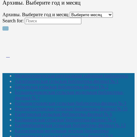
Архивы. Выберите год и месяц
Архивы. Выберите год и месяц
Search for:
Межпоселенческая центральная районная библиотека
Амзибашевская сельская библиотека-филиал № 1
Бабаевская сельская библиотека-филиал № 2
Большекачаковская сельская модельная библиотека-
филиал № 7
Большекуразовская сельская библиотека-филиал № 3
Верхнетыхтемская сельская библиотека-филиал № 15
Калегинская сельская библиотека-филиал № 6
Калмашевская сельская библиотека-филиал № 5
Калмиябашевская сельская библиотека-филиал № 13
Калтасинская модельная детская библиотека
Кельтеевская сельская библиотека-филиал № 8