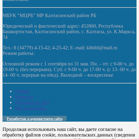
МБУК “МЦРБ” МР Калтасинский район РБ
Юридический и фактический адрес: 452860, Республика
Башкортостан, Калтасинский район, с. Калтасы, ул. К.Маркса,
74
Тел.: 8 (34779) 4-15-42; 4-25-42; E–mail: kltbibl@mail.ru
Режим работы:
Основной режим с 1 сентября по 31 мая. Пн. – пт. с 9-00 ч. до
19-00 ч. (без перерыва). Суб. с 9-00 ч. до 17-00 ч. (с 13- 00 ч. до
14- 00 ч. перерыв на обед). Выходной – воскресенье
Домой
Новости
Документы. Все
Мы в соцсетях
Разработчик и администратор сайта
Продолжая использовать наш сайт, вы даете согласие на
обработку файлов cookie, пользовательских данных (сведения