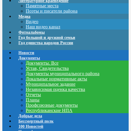
Литературное краеведение
Памятные места
Поэты и писатели района
Медиа
Видео
Наш видео канал
Фотоальбомы
Год большой и дружной семьи
Год единства народов России
Новости
Документы
Документы. Все
Устав, Свидетельства
Документы муниципального района
Локальные нормативные акты
Муниципальное задание
Независимая оценка качества
Отчеты
Планы
Профсоюзные документы
Республиканские НПА
Добрые дела
Бессмертный полк
100 Новостей