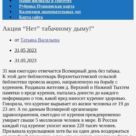
Наши филиалы в соцсетях
Рубрика Пушкинская карта
Календари знаменательных дат
Карта сайта
Акция “Нет” табачному дыму!”
от
Татьяна Васильева
31.05.2023
31.05.2023
31 мая ежегодно отмечается Всемирный день без табака.
К этой дате библиотекарь Верхнетыхтемской сельской
библиотеки провела акцию, направленную на борьбу с
курением. Раздавала жителям д. Верхний и Нижний Тыхтем
памятки о вреде курения, пыталась донести до каждого
информацию о том, какой вред наносит курение здоровью.
Говорила, что курение вырывает из жизни человека от 19 до
23 лет. А по данным Всемирной организации
здравоохранения, ежегодно от курения преждевременно
умирает свыше 5 миллионов человек в мире. В России
каждый год курение уносит жизни 220 тысяч человек.
Призывала курильщиков хотя бы на один день воздержаться