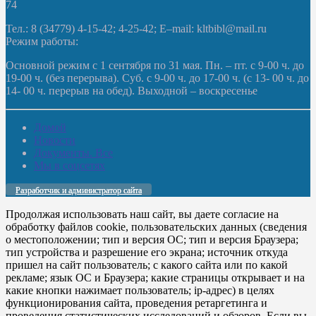
74
Тел.: 8 (34779) 4-15-42; 4-25-42; E–mail: kltbibl@mail.ru
Режим работы:
Основной режим с 1 сентября по 31 мая. Пн. – пт. с 9-00 ч. до
19-00 ч. (без перерыва). Суб. с 9-00 ч. до 17-00 ч. (с 13- 00 ч. до
14- 00 ч. перерыв на обед). Выходной – воскресенье
Домой
Новости
Документы. Все
Мы в соцсетях
Разработчик и администратор сайта
Продолжая использовать наш сайт, вы даете согласие на
обработку файлов cookie, пользовательских данных (сведения
о местоположении; тип и версия ОС; тип и версия Браузера;
тип устройства и разрешение его экрана; источник откуда
пришел на сайт пользователь; с какого сайта или по какой
рекламе; язык ОС и Браузера; какие страницы открывает и на
какие кнопки нажимает пользователь; ip-адрес) в целях
функционирования сайта, проведения ретаргетинга и
проведения статистических исследований и обзоров. Если вы