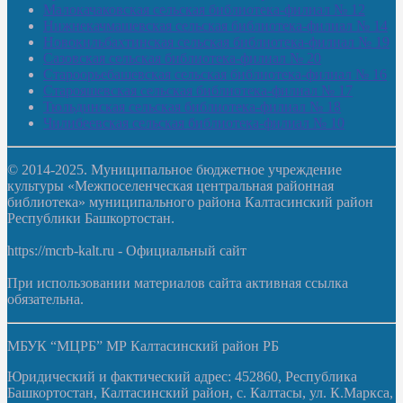
Малокачаковская сельская библиотека-филиал № 12
Нижнекачмашевская сельская библиотека-филиал № 14
Новокильбахтинская сельская библиотека-филиал № 19
Сазовская сельская библиотека-филиал № 20
Староорьебашевская сельская библиотека-филиал № 16
Старояшевская сельская библиотека-филиал № 17
Тюльдинская сельская библиотека-филиал № 18
Чилибеевская сельская библиотека-филиал № 10
© 2014-2025. Муниципальное бюджетное учреждение
культуры «Межпоселенческая центральная районная
библиотека» муниципального района Калтасинский район
Республики Башкортостан.
https://mcrb-kalt.ru - Официальный сайт
При использовании материалов сайта активная ссылка
обязательна.
МБУК “МЦРБ” МР Калтасинский район РБ
Юридический и фактический адрес: 452860, Республика
Башкортостан, Калтасинский район, с. Калтасы, ул. К.Маркса,