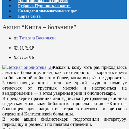
Наши филиалы в соцсетях
Рубрика Пушкинская карта
Календари знаменательных дат
Карта сайта
Акция “Книга – больнице”
от
Татьяна Васильева
02.11.2018
02.11.2018
Каждый, кому хоть раз приходилось
лежать в больнице, знает, как это непросто — коротать время
на больничной койке, тем более, когда всерьёз нездоровится.
Захватывающая книга или же яркий журнал помогут
отвлечься от грустных мыслей и настроиться на
выздоровление — в этом уверены врачи и библиотекари.
В преддверие праздника дня Единства Центральная районная
и детская модельная библиотека провела акцию «Книга –
больнице» для пациентов терапевтического и детского
отделений Калтасинской больницы.
В ходе акции библиотекари подготовили литературу,
периодику и разнесли по палатам отделений.