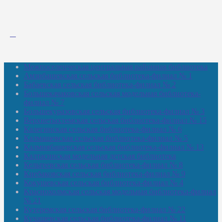
Межпоселенческая центральная районная библиотека
Амзибашевская сельская библиотека-филиал № 1
Бабаевская сельская библиотека-филиал № 2
Большекачаковская сельская модельная библиотека-
филиал № 7
Большекуразовская сельская библиотека-филиал № 3
Верхнетыхтемская сельская библиотека-филиал № 15
Калегинская сельская библиотека-филиал № 6
Калмашевская сельская библиотека-филиал № 5
Калмиябашевская сельская библиотека-филиал № 13
Калтасинская модельная детская библиотека
Кельтеевская сельская библиотека-филиал № 8
Киебаковская сельская библиотека-филиал № 9
Кокушевская сельская библиотека-филиал № 4
Краснохолмская сельская модельная библиотека-филиал
№ 21
Кутеремская сельская библиотека-филиал № 22
Кучашевская сельская библиотека-филиал № 11