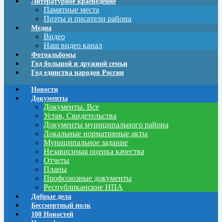
Литературное краеведение
Памятные места
Поэты и писатели района
Медиа
Видео
Наш видео канал
Фотоальбомы
Год большой и дружной семьи
Год единства народов России
Новости
Документы
Документы. Все
Устав, Свидетельства
Документы муниципального района
Локальные нормативные акты
Муниципальное задание
Независимая оценка качества
Отчеты
Планы
Профсоюзные документы
Республиканские НПА
Добрые дела
Бессмертный полк
100 Новостей