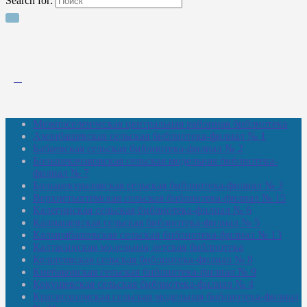
Search for:
Межпоселенческая центральная районная библиотека
Амзибашевская сельская библиотека-филиал № 1
Бабаевская сельская библиотека-филиал № 2
Большекачаковская сельская модельная библиотека-
филиал № 7
Большекуразовская сельская библиотека-филиал № 3
Верхнетыхтемская сельская библиотека-филиал № 15
Калегинская сельская библиотека-филиал № 6
Калмашевская сельская библиотека-филиал № 5
Калмиябашевская сельская библиотека-филиал № 13
Калтасинская модельная детская библиотека
Кельтеевская сельская библиотека-филиал № 8
Киебаковская сельская библиотека-филиал № 9
Кокушевская сельская библиотека-филиал № 4
Краснохолмская сельская модельная библиотека-филиал