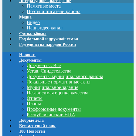
Литературное краеведение
Памятные места
Поэты и писатели района
Медиа
Видео
Наш видео канал
Фотоальбомы
Год большой и дружной семьи
Год единства народов России
Новости
Документы
Документы. Все
Устав, Свидетельства
Документы муниципального района
Локальные нормативные акты
Муниципальное задание
Независимая оценка качества
Отчеты
Планы
Профсоюзные документы
Республиканские НПА
Добрые дела
Бессмертный полк
100 Новостей