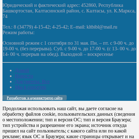
Юридический и фактический адрес: 452860, Республика
Башкортостан, Калтасинский район, с. Калтасы, ул. К.Маркса,
74
Тел.: 8 (34779) 4-15-42; 4-25-42; E–mail: kltbibl@mail.ru
Режим работы:
Основной режим с 1 сентября по 31 мая. Пн. – пт. с 9-00 ч. до
19-00 ч. (без перерыва). Суб. с 9-00 ч. до 17-00 ч. (с 13- 00 ч. до
14- 00 ч. перерыв на обед). Выходной – воскресенье
Домой
Новости
Документы. Все
Мы в соцсетях
Разработчик и администратор сайта
Продолжая использовать наш сайт, вы даете согласие на
обработку файлов cookie, пользовательских данных (сведения
о местоположении; тип и версия ОС; тип и версия Браузера;
тип устройства и разрешение его экрана; источник откуда
пришел на сайт пользователь; с какого сайта или по какой
рекламе; язык ОС и Браузера; какие страницы открывает и на