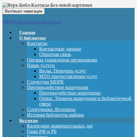
Вкл/выкл навигации
МЦРБ Калтасинский район
Главная
О библиотеке
Контакты
Контактные данные
Обратная связь
Органы управления организации
Наши услуги
Виды. Перечень услуг
МТО предоставления услуг
Структура МЦРБ
Противодействие коррупции
Противодействие коррупции
Опрос. Уровень коррупции в библиотечной
сфере
Сотрудники. Ветераны
История библиотек района
Коллегам
Календари знаменательных дат
Гимн РФ и РБ
Конкурсы