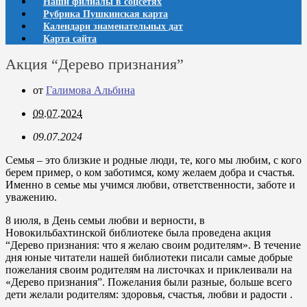
Наши филиалы в соцсетях
Рубрика Пушкинская карта
Календари знаменательных дат
Карта сайта
Акция “Дерево признания”
от
Галимова Альбина
09.07.2024
09.07.2024
Семья – это близкие и родные люди, те, кого мы любим, с кого
берем пример, о ком заботимся, кому желаем добра и счастья.
Именно в семье мы учимся любви, ответственности, заботе и
уважению.
8 июля, в День семьи любви и верности, в
Новокильбахтинской библиотеке была проведена акция
“Дерево признания: что я желаю своим родителям». В течение
дня юные читатели нашей библиотеки писали самые добрые
пожелания своим родителям на листочках и приклеивали на
«Дерево признания”. Пожелания были разные, больше всего
дети желали родителям: здоровья, счастья, любви и радости .