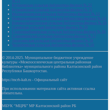
№ 21
Кутеремская сельская библиотека-филиал № 22
Кучашевская сельская библиотека-филиал № 11
Малокачаковская сельская библиотека-филиал № 12
Нижнекачмашевская сельская библиотека-филиал № 14
Новокильбахтинская сельская библиотека-филиал № 19
Сазовская сельская библиотека-филиал № 20
Староорьебашевская сельская библиотека-филиал № 16
Старояшевская сельская библиотека-филиал № 17
Тюльдинская сельская библиотека-филиал № 18
Чилибеевская сельская библиотека-филиал № 10
© 2014-2025. Муниципальное бюджетное учреждение
культуры «Межпоселенческая центральная районная
библиотека» муниципального района Калтасинский район
Республики Башкортостан.
https://mcrb-kalt.ru - Официальный сайт
При использовании материалов сайта активная ссылка
обязательна.
МБУК “МЦРБ” МР Калтасинский район РБ