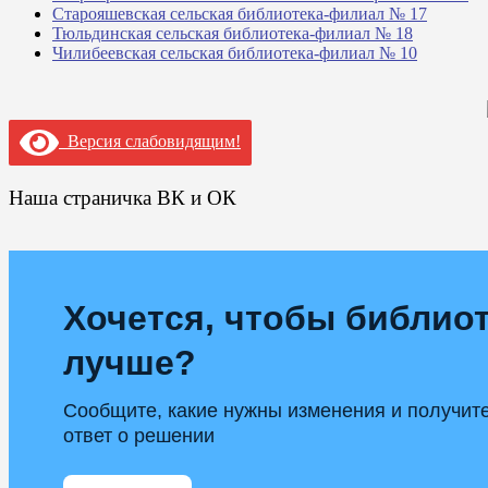
Старояшевская сельская библиотека-филиал № 17
Тюльдинская сельская библиотека-филиал № 18
Чилибеевская сельская библиотека-филиал № 10
Версия слабовидящим!
Наша страничка ВК и ОК
Хочется, чтобы библиот
лучше?
Сообщите, какие нужны изменения и получит
ответ о решении