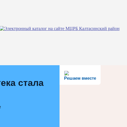
Решаем вместе
ека стала
е