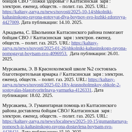
бойцов СВО “Ложки здоровья”// Калтасинская заря :
электрон. еженед. обществ. – полит. газ. 2025. URL:
https://kaltasy-zarya.ru/news/novosti/2025-10-14/shkolniki-
kaltasinskogo-rayona-gotovyat-dlya-boytsov-svo-lozhki-zdorovya-
4427009
. Дата публикации: 14.10. 2025.
Аркадьева, С. Школьники Калтасинского района помогают
бойцам СВО // Калтасинская заря : электрон. еженед.
обществ. – полит. газ. 2025. URL:
https://kaltasy-
zarya.ru/news/novosti/2025-01-26/shkolniki-kaltasinskogo-rayona-
pomogayut-boytsam-svo-4096953.
Дата публикации: 26.01.
2025.
Мурсакаева, Э. В Краснохолмской школе №2 состоялась
благотворительная ярмарка // Калтасинская заря : электрон.
еженед. обществ. – полит. газ. 2025. URL:
https://kaltasy-
zarya.ru/news/novosti/2025-02-18/v-krasnoholmskoy-shkole-2-
sostoyalas-blagotvoritelnaya-yarmarka-4126331
. Дата
публикации: 18.02. 2025.
Мурсакаева, Э. Гуманитарная помощь из Калтасинского
района доставлена бойцам СВО// Калтасинская заря :
электрон. еженед. обществ. – полит. газ. 2025. URL:
https://kaltasy-zarya.ru/news/localnews/2025-10-15/gumanitarnaya-
pomosch-iz-kaltasinskogo-rayona-dostavlena-boytsam-svo-
4428421
. Дата публикации: 15.10. 2025.