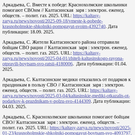
Аркадьева, С. Вместе к победе: Краснохолмские школьники
помогают СВОим // Калтасинская заря : электрон. еженед.
обществ. – полит. газ. 2025. URL:
https://kaltasy-
zarya.ru/news/novosti/2025-09-18/vmeste-k-pobede-
krasnoholmskie-shkolniki-pomogayut-svoim-4392740
. Дата
публикации: 18.09. 2025.
Аркадьева, С. Жители Калтасинского района отправили
бойцам СВО рации // Калтасинская заря : электрон. еженед.
обществ. – полит. газ. 2025. URL:
https://kaltasy-
zarya.ru/news/novosti/2025-04-01/zhiteli-kaltasinskogo-rayona-
otpravili-boytsam-svo-ratsii-4180006
. Дата публикации: 01.04.
2025.
Аркадьева, С. Калтасинские медики отказались от подарков к
праздникам в пользу СВО // Калтасинская заря : электрон.
еженед. обществ. – полит. газ. 2025. URL:
https://kaltasy-
zarya.ru/news/novosti/2025-03-04/kaltasinskie-mediki-otkazalis-ot-
podarkov-k-prazdnikam-v-polzu-svo-4144309
. Дата публикации:
04.03. 2025.
Аркадьева, С. Краснохолмские школьники помогают бойцам
СВО// Калтасинская заря : электрон. еженед. обществ. –
полит. газ. 2025. URL:
https://kaltasy-zarya.ru/news/novosti/2025-
01-23/krasnoholmskie-shkolniki-pomogayut-boytsam-svo-4093797.