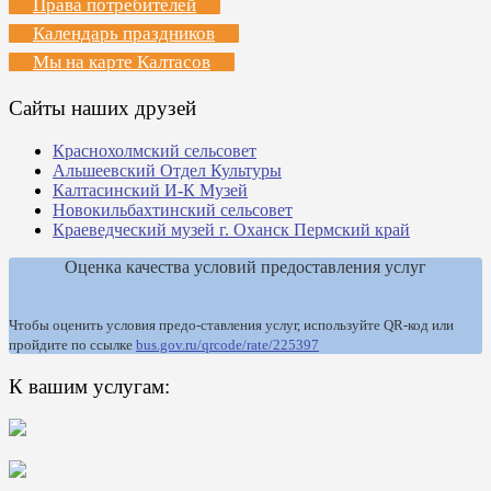
Права потребителей
Календарь праздников
Мы на карте Калтасов
Сайты наших друзей
Краснохолмский сельсовет
Альшеевский Отдел Культуры
Калтасинский И-К Музей
Новокильбахтинский сельсовет
Краеведческий музей г. Оханск Пермский край
Оценка качества условий предоставления услуг
Чтобы оценить условия предо-ставления услуг, используйте QR-код или
пройдите по ссылке
bus.gov.ru/qrcode/rate/225397
К вашим услугам: