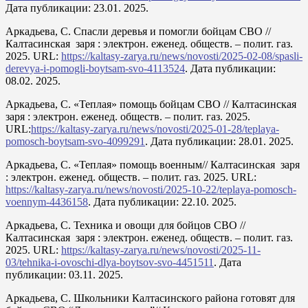
Дата публикации: 23.01. 2025.
Аркадьева, С. Спасли деревья и помогли бойцам СВО //
Калтасинская заря : электрон. еженед. обществ. – полит. газ.
2025. URL:
https://kaltasy-zarya.ru/news/novosti/2025-02-08/spasli-
derevya-i-pomogli-boytsam-svo-4113524
. Дата публикации:
08.02. 2025.
Аркадьева, С. «Теплая» помощь бойцам СВО // Калтасинская
заря : электрон. еженед. обществ. – полит. газ. 2025.
URL:
https://kaltasy-zarya.ru/news/novosti/2025-01-28/teplaya-
pomosch-boytsam-svo-4099291
. Дата публикации: 28.01. 2025.
Аркадьева, С. «Теплая» помощь военным// Калтасинская заря
: электрон. еженед. обществ. – полит. газ. 2025. URL:
https://kaltasy-zarya.ru/news/novosti/2025-10-22/teplaya-pomosch-
voennym-4436158
. Дата публикации: 22.10. 2025.
Аркадьева, С. Техника и овощи для бойцов СВО //
Калтасинская заря : электрон. еженед. обществ. – полит. газ.
2025. URL:
https://kaltasy-zarya.ru/news/novosti/2025-11-
03/tehnika-i-ovoschi-dlya-boytsov-svo-4451511
. Дата
публикации: 03.11. 2025.
Аркадьева, С. Школьники Калтасинского района готовят для