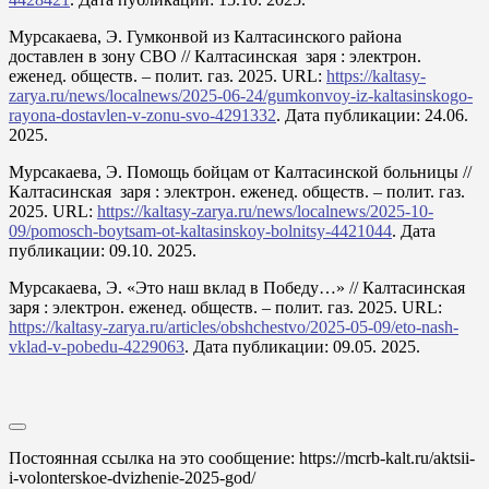
Мурсакаева, Э. Гумконвой из Калтасинского района
доставлен в зону СВО // Калтасинская заря : электрон.
еженед. обществ. – полит. газ. 2025. URL:
https://kaltasy-
zarya.ru/news/localnews/2025-06-24/gumkonvoy-iz-kaltasinskogo-
rayona-dostavlen-v-zonu-svo-4291332
. Дата публикации: 24.06.
2025.
Мурсакаева, Э. Помощь бойцам от Калтасинской больницы //
Калтасинская заря : электрон. еженед. обществ. – полит. газ.
2025. URL:
https://kaltasy-zarya.ru/news/localnews/2025-10-
09/pomosch-boytsam-ot-kaltasinskoy-bolnitsy-4421044
. Дата
публикации: 09.10. 2025.
Мурсакаева, Э. «Это наш вклад в Победу…» // Калтасинская
заря : электрон. еженед. обществ. – полит. газ. 2025. URL:
https://kaltasy-zarya.ru/articles/obshchestvo/2025-05-09/eto-nash-
vklad-v-pobedu-4229063
. Дата публикации: 09.05. 2025.
Постоянная ссылка на это сообщение:
https://mcrb-kalt.ru/aktsii-
i-volonterskoe-dvizhenie-2025-god/