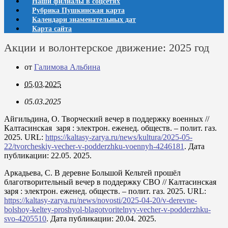
Наши филиалы в соцсетях
Рубрика Пушкинская карта
Календари знаменательных дат
Карта сайта
Акции и волонтерское движение: 2025 год
от
Галимова Альбина
05.03.2025
05.03.2025
Айгильдина, О. Творческий вечер в поддержку военных //
Калтасинская заря : электрон. еженед. обществ. – полит. газ.
2025. URL:
https://kaltasy-zarya.ru/news/kultura/2025-05-
22/tvorcheskiy-vecher-v-podderzhku-voennyh-4246181
. Дата
публикации: 22.05. 2025.
Аркадьева, С. В деревне Большой Кельтей прошёл
благотворительный вечер в поддержку СВО // Калтасинская
заря : электрон. еженед. обществ. – полит. газ. 2025. URL:
https://kaltasy-zarya.ru/news/novosti/2025-04-20/v-derevne-
bolshoy-keltey-proshyol-blagotvoritelnyy-vecher-v-podderzhku-
svo-4205510
. Дата публикации: 20.04. 2025.