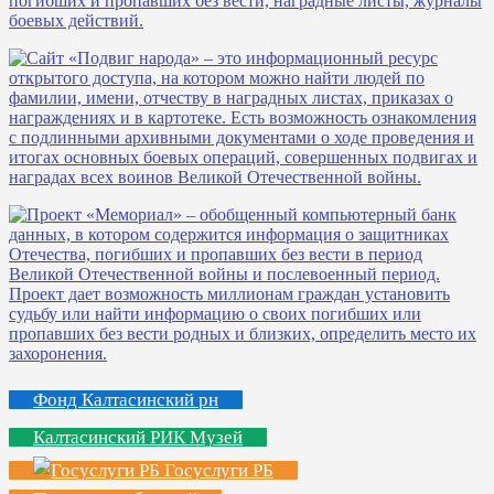
Фонд Калтасинский рн
Калтасинский РИК Музей
Госуслуги РБ