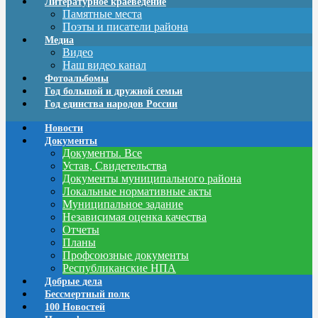
Литературное краеведение
Памятные места
Поэты и писатели района
Медиа
Видео
Наш видео канал
Фотоальбомы
Год большой и дружной семьи
Год единства народов России
Новости
Документы
Документы. Все
Устав, Свидетельства
Документы муниципального района
Локальные нормативные акты
Муниципальное задание
Независимая оценка качества
Отчеты
Планы
Профсоюзные документы
Республиканские НПА
Добрые дела
Бессмертный полк
100 Новостей