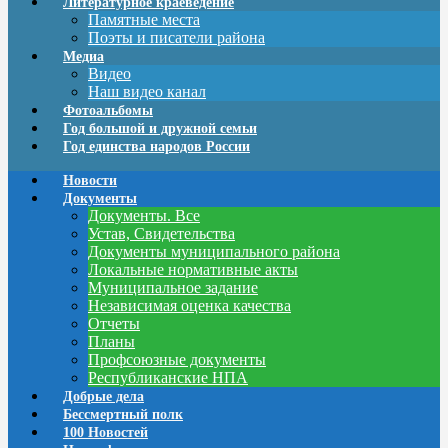
Литературное краеведение
Памятные места
Поэты и писатели района
Медиа
Видео
Наш видео канал
Фотоальбомы
Год большой и дружной семьи
Год единства народов России
Новости
Документы
Документы. Все
Устав, Свидетельства
Документы муниципального района
Локальные нормативные акты
Муниципальное задание
Независимая оценка качества
Отчеты
Планы
Профсоюзные документы
Республиканские НПА
Добрые дела
Бессмертный полк
100 Новостей