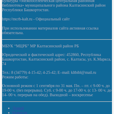
культуры «Межпоселенческая центральная районная
библиотека» муниципального района Калтасинский район
Республики Башкортостан.
https://mcrb-kalt.ru - Официальный сайт
При использовании материалов сайта активная ссылка
обязательна.
МБУК “МЦРБ” МР Калтасинский район РБ
Юридический и фактический адрес: 452860, Республика
Башкортостан, Калтасинский район, с. Калтасы, ул. К.Маркса,
74
Тел.: 8 (34779) 4-15-42; 4-25-42; E–mail: kltbibl@mail.ru
Режим работы:
Основной режим с 1 сентября по 31 мая. Пн. – пт. с 9-00 ч. до
19-00 ч. (без перерыва). Суб. с 9-00 ч. до 17-00 ч. (с 13- 00 ч. до
14- 00 ч. перерыв на обед). Выходной – воскресенье
Домой
Новости