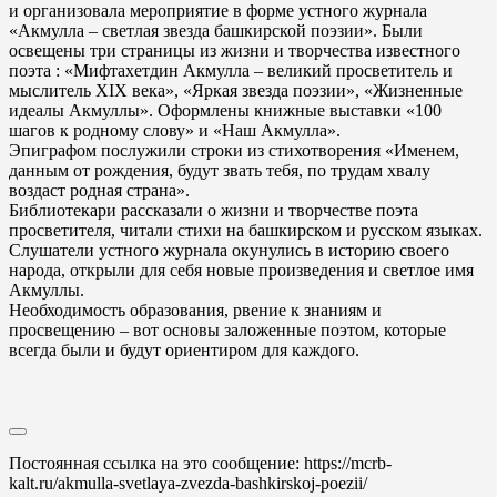
и организовала мероприятие в форме устного журнала
«Акмулла – светлая звезда башкирской поэзии». Были
освещены три страницы из жизни и творчества известного
поэта : «Мифтахетдин Акмулла – великий просветитель и
мыслитель ХIХ века», «Яркая звезда поэзии», «Жизненные
идеалы Акмуллы». Оформлены книжные выставки «100
шагов к родному слову» и «Наш Акмулла».
Эпиграфом послужили строки из стихотворения «Именем,
данным от рождения, будут звать тебя, по трудам хвалу
воздаст родная страна».
Библиотекари рассказали о жизни и творчестве поэта
просветителя, читали стихи на башкирском и русском языках.
Слушатели устного журнала окунулись в историю своего
народа, открыли для себя новые произведения и светлое имя
Акмуллы.
Необходимость образования, рвение к знаниям и
просвещению – вот основы заложенные поэтом, которые
всегда были и будут ориентиром для каждого.
Постоянная ссылка на это сообщение:
https://mcrb-
kalt.ru/akmulla-svetlaya-zvezda-bashkirskoj-poezii/