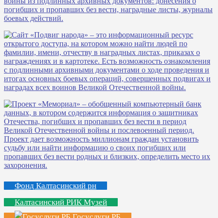
Фонд Калтасинский рн
Калтасинский РИК Музей
Госуслуги РБ