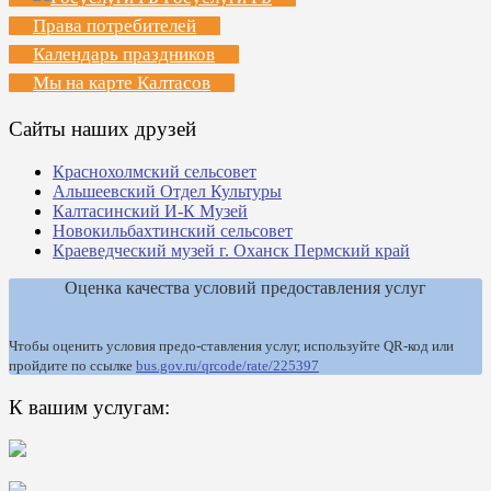
Права потребителей
Календарь праздников
Мы на карте Калтасов
Сайты наших друзей
Краснохолмский сельсовет
Альшеевский Отдел Культуры
Калтасинский И-К Музей
Новокильбахтинский сельсовет
Краеведческий музей г. Оханск Пермский край
Оценка качества условий предоставления услуг
Чтобы оценить условия предо-ставления услуг, используйте QR-код или
пройдите по ссылке
bus.gov.ru/qrcode/rate/225397
К вашим услугам: