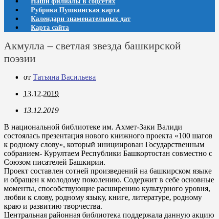
Наши филиалы в соцсетях
Рубрика Пушкинская карта
Календари знаменательных дат
Карта сайта
Акмулла – светлая звезда башкирской
поэзии
от
Татьяна Васильева
13.12.2019
13.12.2019
В национальной библиотеке им. Ахмет-Заки Валиди
состоялась презентация нового книжного проекта «100 шагов
к родному слову», который инициирован Государственным
собранием- Курултаем Республики Башкортостан совместно с
Союзом писателей Башкирии.
Проект составлен сотней произведений на башкирском языке
и обращен к молодому поколению. Содержит в себе основные
моменты, способствующие расширению культурного уровня,
любви к слову, родному языку, книге, литературе, родному
краю и развитию творчества.
Центральная районная библиотека поддержала данную акцию