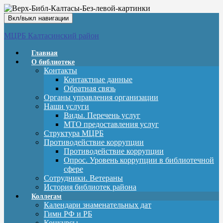
Вкл/выкл навигации
МЦРБ Калтасинский район
Главная
О библиотеке
Контакты
Контактные данные
Обратная связь
Органы управления организации
Наши услуги
Виды. Перечень услуг
МТО предоставления услуг
Структура МЦРБ
Противодействие коррупции
Противодействие коррупции
Опрос. Уровень коррупции в библиотечной
сфере
Сотрудники. Ветераны
История библиотек района
Коллегам
Календари знаменательных дат
Гимн РФ и РБ
Конкурсы