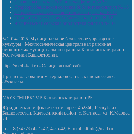
Сазовская сельская библиотека-филиал № 20
Староорьебашевская сельская библиотека-филиал № 16
Старояшевская сельская библиотека-филиал № 17
Тюльдинская сельская библиотека-филиал № 18
Чилибеевская сельская библиотека-филиал № 10
© 2014-2025. Муниципальное бюджетное учреждение
культуры «Межпоселенческая центральная районная
библиотека» муниципального района Калтасинский район
Республики Башкортостан.
https://mcrb-kalt.ru - Официальный сайт
При использовании материалов сайта активная ссылка
обязательна.
МБУК “МЦРБ” МР Калтасинский район РБ
Юридический и фактический адрес: 452860, Республика
Башкортостан, Калтасинский район, с. Калтасы, ул. К.Маркса,
74
Тел.: 8 (34779) 4-15-42; 4-25-42; E–mail: kltbibl@mail.ru
Режим работы: