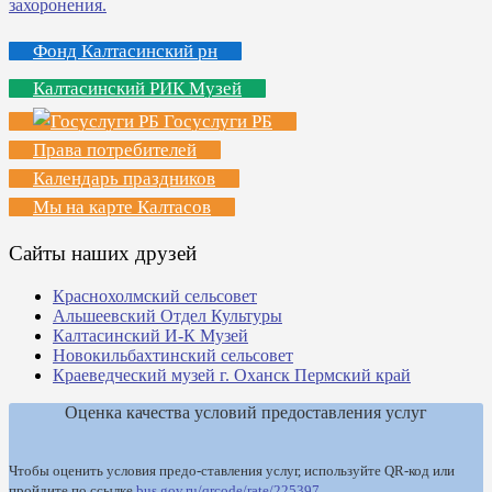
Фонд Калтасинский рн
Калтасинский РИК Музей
Госуслуги РБ
Права потребителей
Календарь праздников
Мы на карте Калтасов
Сайты наших друзей
Краснохолмский сельсовет
Альшеевский Отдел Культуры
Калтасинский И-К Музей
Новокильбахтинский сельсовет
Краеведческий музей г. Оханск Пермский край
Оценка качества условий предоставления услуг
Чтобы оценить условия предо-ставления услуг, используйте QR-код или
пройдите по ссылке
bus.gov.ru/qrcode/rate/225397