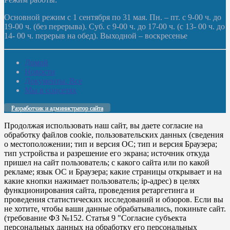
Основной режим с 1 сентября по 31 мая. Пн. – пт. с 9-00 ч. до
19-00 ч. (без перерыва). Суб. с 9-00 ч. до 17-00 ч. (с 13- 00 ч. до
14- 00 ч. перерыв на обед). Выходной – воскресенье
Домой
Новости
Документы. Все
Мы в соцсетях
Разработчик и администратор сайта
Продолжая использовать наш сайт, вы даете согласие на
обработку файлов cookie, пользовательских данных (сведения
о местоположении; тип и версия ОС; тип и версия Браузера;
тип устройства и разрешение его экрана; источник откуда
пришел на сайт пользователь; с какого сайта или по какой
рекламе; язык ОС и Браузера; какие страницы открывает и на
какие кнопки нажимает пользователь; ip-адрес) в целях
функционирования сайта, проведения ретаргетинга и
проведения статистических исследований и обзоров. Если вы
не хотите, чтобы ваши данные обрабатывались, покиньте сайт.
(требование ФЗ №152. Статья 9 "Согласие субъекта
персональных данных на обработку его персональных