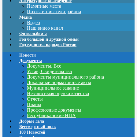
Литературное краеведение
Памятные места
Поэты и писатели района
Медиа
Видео
Наш видео канал
Фотоальбомы
Год большой и дружной семьи
Год единства народов России
Новости
Документы
Документы. Все
Устав, Свидетельства
Документы муниципального района
Локальные нормативные акты
Муниципальное задание
Независимая оценка качества
Отчеты
Планы
Профсоюзные документы
Республиканские НПА
Добрые дела
Бессмертный полк
100 Новостей