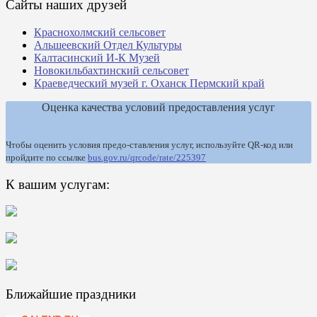
Сайты наших друзей
Краснохолмский сельсовет
Альшеевский Отдел Культуры
Калтасинский И-К Музей
Новокильбахтинский сельсовет
Краеведческий музей г. Оханск Пермский край
Оценка качества условий предоставления услуг
Чтобы оценить условия предо-ставления услуг, используйте QR-код или
пройдите по ссылке
bus.gov.ru/qrcode/rate/225397
К вашим услугам:
Ближайшие праздники