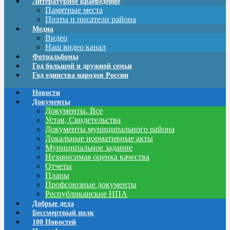
Литературное краеведение
Памятные места
Поэты и писатели района
Медиа
Видео
Наш видео канал
Фотоальбомы
Год большой и дружной семьи
Год единства народов России
Новости
Документы
Документы. Все
Устав, Свидетельства
Документы муниципального района
Локальные нормативные акты
Муниципальное задание
Независимая оценка качества
Отчеты
Планы
Профсоюзные документы
Республиканские НПА
Добрые дела
Бессмертный полк
100 Новостей