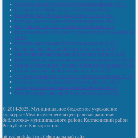
Калмиябашевская сельская библиотека-филиал № 13
Калтасинская модельная детская библиотека
Кельтеевская сельская библиотека-филиал № 8
Киебаковская сельская библиотека-филиал № 9
Кокушевская сельская библиотека-филиал № 4
Краснохолмская сельская модельная библиотека-филиал
№ 21
Кутеремская сельская библиотека-филиал № 22
Кучашевская сельская библиотека-филиал № 11
Малокачаковская сельская библиотека-филиал № 12
Нижнекачмашевская сельская библиотека-филиал № 14
Новокильбахтинская сельская библиотека-филиал № 19
Сазовская сельская библиотека-филиал № 20
Староорьебашевская сельская библиотека-филиал № 16
Старояшевская сельская библиотека-филиал № 17
Тюльдинская сельская библиотека-филиал № 18
Чилибеевская сельская библиотека-филиал № 10
© 2014-2025. Муниципальное бюджетное учреждение
культуры «Межпоселенческая центральная районная
библиотека» муниципального района Калтасинский район
Республики Башкортостан.
https://mcrb-kalt.ru - Официальный сайт