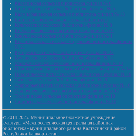
Калегинская сельская библиотека-филиал № 6
Калмашевская сельская библиотека-филиал № 5
Калмиябашевская сельская библиотека-филиал № 13
Калтасинская модельная детская библиотека
Кельтеевская сельская библиотека-филиал № 8
Киебаковская сельская библиотека-филиал № 9
Кокушевская сельская библиотека-филиал № 4
Краснохолмская сельская модельная библиотека-филиал
№ 21
Кутеремская сельская библиотека-филиал № 22
Кучашевская сельская библиотека-филиал № 11
Малокачаковская сельская библиотека-филиал № 12
Нижнекачмашевская сельская библиотека-филиал № 14
Новокильбахтинская сельская библиотека-филиал № 19
Сазовская сельская библиотека-филиал № 20
Староорьебашевская сельская библиотека-филиал № 16
Старояшевская сельская библиотека-филиал № 17
Тюльдинская сельская библиотека-филиал № 18
Чилибеевская сельская библиотека-филиал № 10
© 2014-2025. Муниципальное бюджетное учреждение
культуры «Межпоселенческая центральная районная
библиотека» муниципального района Калтасинский район
Республики Башкортостан.