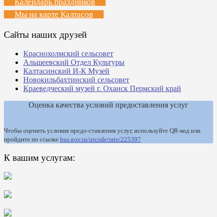
Календарь праздников
Мы на карте Калтасов
Сайты наших друзей
Краснохолмский сельсовет
Альшеевский Отдел Культуры
Калтасинский И-К Музей
Новокильбахтинский сельсовет
Краеведческий музей г. Оханск Пермский край
Оценка качества условий предоставления услуг
Чтобы оценить условия предо-ставления услуг, используйте QR-код или
пройдите по ссылке
bus.gov.ru/qrcode/rate/225397
К вашим услугам: