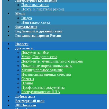
Литературное краеведение
Памятные места
Поэты и писатели района
Медиа
Видео
Наш видео канал
Фотоальбомы
Год большой и дружной семьи
Год единства народов России
Новости
Документы
Документы. Все
Устав, Свидетельства
Документы муниципального района
Локальные нормативные акты
Муниципальное задание
Независимая оценка качества
Отчеты
Планы
Профсоюзные документы
Республиканские НПА
Добрые дела
Бессмертный полк
100 Новостей