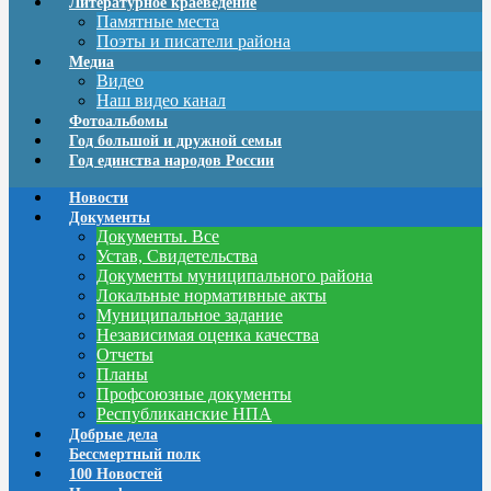
Литературное краеведение
Памятные места
Поэты и писатели района
Медиа
Видео
Наш видео канал
Фотоальбомы
Год большой и дружной семьи
Год единства народов России
Новости
Документы
Документы. Все
Устав, Свидетельства
Документы муниципального района
Локальные нормативные акты
Муниципальное задание
Независимая оценка качества
Отчеты
Планы
Профсоюзные документы
Республиканские НПА
Добрые дела
Бессмертный полк
100 Новостей