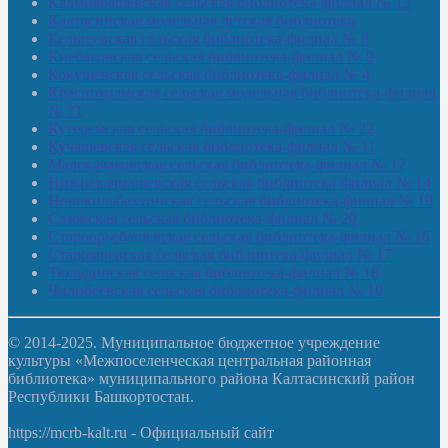
Калмиябашевская сельская библиотека-филиал № 13
Калтасинская модельная детская библиотека
Кельтеевская сельская библиотека-филиал № 8
Киебаковская сельская библиотека-филиал № 9
Кокушевская сельская библиотека-филиал № 4
Краснохолмская сельская модельная библиотека-филиал
№ 21
Кутеремская сельская библиотека-филиал № 22
Кучашевская сельская библиотека-филиал № 11
Малокачаковская сельская библиотека-филиал № 12
Нижнекачмашевская сельская библиотека-филиал № 14
Новокильбахтинская сельская библиотека-филиал № 19
Сазовская сельская библиотека-филиал № 20
Староорьебашевская сельская библиотека-филиал № 16
Старояшевская сельская библиотека-филиал № 17
Тюльдинская сельская библиотека-филиал № 18
Чилибеевская сельская библиотека-филиал № 10
© 2014-2025. Муниципальное бюджетное учреждение
культуры «Межпоселенческая центральная районная
библиотека» муниципального района Калтасинский район
Республики Башкортостан.
https://mcrb-kalt.ru - Официальный сайт