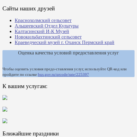
Сайты наших друзей
Краснохолмский сельсовет
Альшеевский Отдел Культуры
Калтасинский И-К Музей
Новокильбахтинский сельсовет
Краеведческий музей г. Оханск Пермский край
Оценка качества условий предоставления услуг
Чтобы оценить условия предо-ставления услуг, используйте QR-код или
пройдите по ссылке
bus.gov.ru/qrcode/rate/225397
К вашим услугам:
Ближайшие праздники