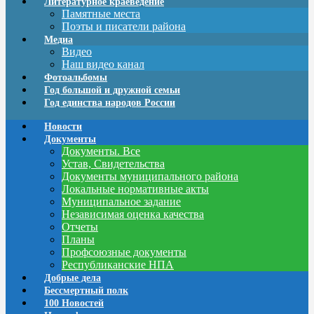
Литературное краеведение
Памятные места
Поэты и писатели района
Медиа
Видео
Наш видео канал
Фотоальбомы
Год большой и дружной семьи
Год единства народов России
Новости
Документы
Документы. Все
Устав, Свидетельства
Документы муниципального района
Локальные нормативные акты
Муниципальное задание
Независимая оценка качества
Отчеты
Планы
Профсоюзные документы
Республиканские НПА
Добрые дела
Бессмертный полк
100 Новостей