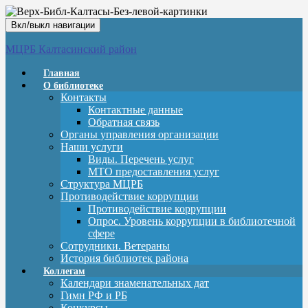
Вкл/выкл навигации
МЦРБ Калтасинский район
Главная
О библиотеке
Контакты
Контактные данные
Обратная связь
Органы управления организации
Наши услуги
Виды. Перечень услуг
МТО предоставления услуг
Структура МЦРБ
Противодействие коррупции
Противодействие коррупции
Опрос. Уровень коррупции в библиотечной
сфере
Сотрудники. Ветераны
История библиотек района
Коллегам
Календари знаменательных дат
Гимн РФ и РБ
Конкурсы