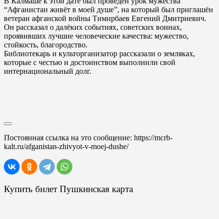
В Калмаше к этой дате был проведён урок мужества
“Афганистан живёт в моей душе”, на который был приглашён
ветеран афганской войны Тимирбаев Евгений Дмитриевич.
Он рассказал о далёких событиях, советских воинах,
проявивших лучшие человеческие качества: мужество,
стойкость, благородство.
Библиотекарь и культорганизатор рассказали о земляках,
которые с честью и достоинством выполнили свой
интернациональный долг.
Постоянная ссылка на это сообщение:
https://mcrb-
kalt.ru/afganistan-zhivyot-v-moej-dushe/
Купить билет Пушкинская карта