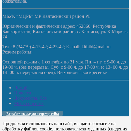
обязательна.
МБУК “МЦРБ” МР Калтасинский район РБ
Юридический и фактический адрес: 452860, Республика
Башкортостан, Калтасинский район, с. Калтасы, ул. К.Маркса,
74
Тел.: 8 (34779) 4-15-42; 4-25-42; E–mail: kltbibl@mail.ru
Режим работы:
Основной режим с 1 сентября по 31 мая. Пн. – пт. с 9-00 ч. до
19-00 ч. (без перерыва). Суб. с 9-00 ч. до 17-00 ч. (с 13- 00 ч. до
14- 00 ч. перерыв на обед). Выходной – воскресенье
Домой
Новости
Документы. Все
Мы в соцсетях
Разработчик и администратор сайта
Продолжая использовать наш сайт, вы даете согласие на
обработку файлов cookie, пользовательских данных (сведения