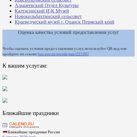
Альшеевский Отдел Культуры
Калтасинский И-К Музей
Новокильбахтинский сельсовет
Краеведческий музей г. Оханск Пермский край
Оценка качества условий предоставления услуг
Чтобы оценить условия предо-ставления услуг, используйте QR-код или
пройдите по ссылке
bus.gov.ru/qrcode/rate/225397
К вашим услугам:
Ближайшие праздники
Ближайшие праздники России
6 августа 2026 (чт):