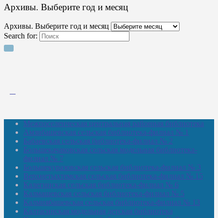
Архивы. Выберите год и месяц
Архивы. Выберите год и месяц
Search for:
Межпоселенческая центральная районная библиотека
Амзибашевская сельская библиотека-филиал № 1
Бабаевская сельская библиотека-филиал № 2
Большекачаковская сельская модельная библиотека-
филиал № 7
Большекуразовская сельская библиотека-филиал № 3
Верхнетыхтемская сельская библиотека-филиал № 15
Калегинская сельская библиотека-филиал № 6
Калмашевская сельская библиотека-филиал № 5
Калмиябашевская сельская библиотека-филиал № 13
Калтасинская модельная детская библиотека