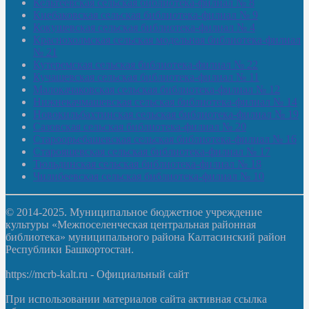
Кельтеевская сельская библиотека-филиал № 8
Киебаковская сельская библиотека-филиал № 9
Кокушевская сельская библиотека-филиал № 4
Краснохолмская сельская модельная библиотека-филиал
№ 21
Кутеремская сельская библиотека-филиал № 22
Кучашевская сельская библиотека-филиал № 11
Малокачаковская сельская библиотека-филиал № 12
Нижнекачмашевская сельская библиотека-филиал № 14
Новокильбахтинская сельская библиотека-филиал № 19
Сазовская сельская библиотека-филиал № 20
Староорьебашевская сельская библиотека-филиал № 16
Старояшевская сельская библиотека-филиал № 17
Тюльдинская сельская библиотека-филиал № 18
Чилибеевская сельская библиотека-филиал № 10
© 2014-2025. Муниципальное бюджетное учреждение
культуры «Межпоселенческая центральная районная
библиотека» муниципального района Калтасинский район
Республики Башкортостан.
https://mcrb-kalt.ru - Официальный сайт
При использовании материалов сайта активная ссылка