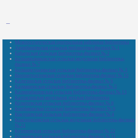
Межпоселенческая центральная районная библиотека
Амзибашевская сельская библиотека-филиал № 1
Бабаевская сельская библиотека-филиал № 2
Большекачаковская сельская модельная библиотека-
филиал № 7
Большекуразовская сельская библиотека-филиал № 3
Верхнетыхтемская сельская библиотека-филиал № 15
Калегинская сельская библиотека-филиал № 6
Калмашевская сельская библиотека-филиал № 5
Калмиябашевская сельская библиотека-филиал № 13
Калтасинская модельная детская библиотека
Кельтеевская сельская библиотека-филиал № 8
Киебаковская сельская библиотека-филиал № 9
Кокушевская сельская библиотека-филиал № 4
Краснохолмская сельская модельная библиотека-филиал
№ 21
Кутеремская сельская библиотека-филиал № 22
Кучашевская сельская библиотека-филиал № 11