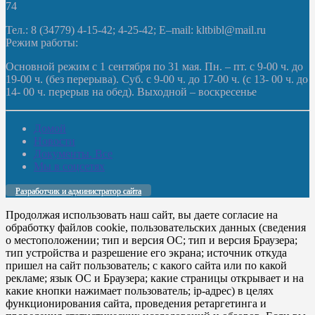
74
Тел.: 8 (34779) 4-15-42; 4-25-42; E–mail: kltbibl@mail.ru
Режим работы:
Основной режим с 1 сентября по 31 мая. Пн. – пт. с 9-00 ч. до
19-00 ч. (без перерыва). Суб. с 9-00 ч. до 17-00 ч. (с 13- 00 ч. до
14- 00 ч. перерыв на обед). Выходной – воскресенье
Домой
Новости
Документы. Все
Мы в соцсетях
Разработчик и администратор сайта
Продолжая использовать наш сайт, вы даете согласие на
обработку файлов cookie, пользовательских данных (сведения
о местоположении; тип и версия ОС; тип и версия Браузера;
тип устройства и разрешение его экрана; источник откуда
пришел на сайт пользователь; с какого сайта или по какой
рекламе; язык ОС и Браузера; какие страницы открывает и на
какие кнопки нажимает пользователь; ip-адрес) в целях
функционирования сайта, проведения ретаргетинга и