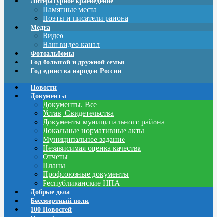
Литературное краеведение
Памятные места
Поэты и писатели района
Медиа
Видео
Наш видео канал
Фотоальбомы
Год большой и дружной семьи
Год единства народов России
Новости
Документы
Документы. Все
Устав, Свидетельства
Документы муниципального района
Локальные нормативные акты
Муниципальное задание
Независимая оценка качества
Отчеты
Планы
Профсоюзные документы
Республиканские НПА
Добрые дела
Бессмертный полк
100 Новостей