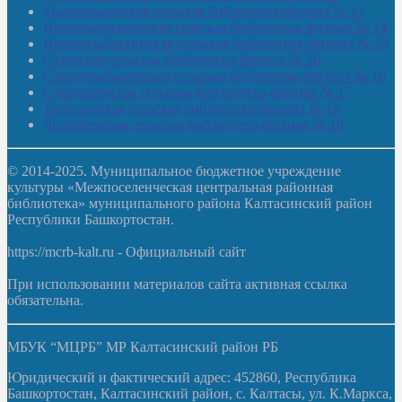
Малокачаковская сельская библиотека-филиал № 12
Нижнекачмашевская сельская библиотека-филиал № 14
Новокильбахтинская сельская библиотека-филиал № 19
Сазовская сельская библиотека-филиал № 20
Староорьебашевская сельская библиотека-филиал № 16
Старояшевская сельская библиотека-филиал № 17
Тюльдинская сельская библиотека-филиал № 18
Чилибеевская сельская библиотека-филиал № 10
© 2014-2025. Муниципальное бюджетное учреждение
культуры «Межпоселенческая центральная районная
библиотека» муниципального района Калтасинский район
Республики Башкортостан.
https://mcrb-kalt.ru - Официальный сайт
При использовании материалов сайта активная ссылка
обязательна.
МБУК “МЦРБ” МР Калтасинский район РБ
Юридический и фактический адрес: 452860, Республика
Башкортостан, Калтасинский район, с. Калтасы, ул. К.Маркса,