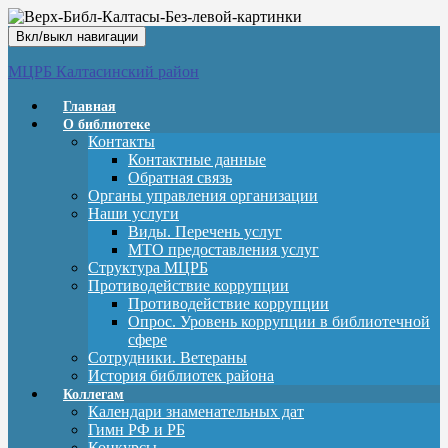
Вкл/выкл навигации
МЦРБ Калтасинский район
Главная
О библиотеке
Контакты
Контактные данные
Обратная связь
Органы управления организации
Наши услуги
Виды. Перечень услуг
МТО предоставления услуг
Структура МЦРБ
Противодействие коррупции
Противодействие коррупции
Опрос. Уровень коррупции в библиотечной
сфере
Сотрудники. Ветераны
История библиотек района
Коллегам
Календари знаменательных дат
Гимн РФ и РБ
Конкурсы