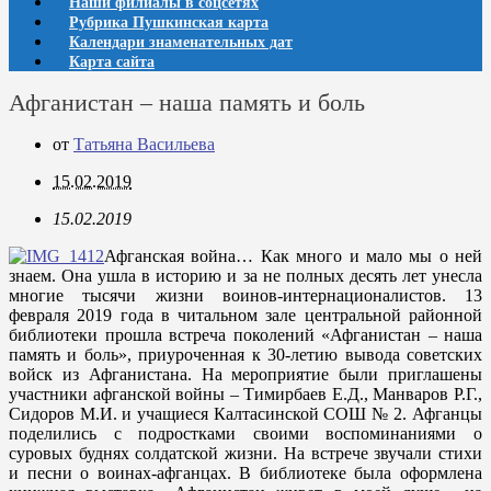
Наши филиалы в соцсетях
Рубрика Пушкинская карта
Календари знаменательных дат
Карта сайта
Афганистан – наша память и боль
от
Татьяна Васильева
15.02.2019
15.02.2019
Афганская война… Как много и мало мы о ней
знаем. Она ушла в историю и за не полных десять лет унесла
многие тысячи жизни воинов-интернационалистов. 13
февраля 2019 года в читальном зале центральной районной
библиотеки прошла встреча поколений «Афганистан – наша
память и боль», приуроченная к 30-летию вывода советских
войск из Афганистана. На мероприятие были приглашены
участники афганской войны – Тимирбаев Е.Д., Манваров Р.Г.,
Сидоров М.И. и учащиеся Калтасинской СОШ № 2. Афганцы
поделились с подростками своими воспоминаниями о
суровых буднях солдатской жизни. На встрече звучали стихи
и песни о воинах-афганцах. В библиотеке была оформлена