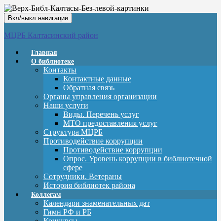
Вкл/выкл навигации
МЦРБ Калтасинский район
Главная
О библиотеке
Контакты
Контактные данные
Обратная связь
Органы управления организации
Наши услуги
Виды. Перечень услуг
МТО предоставления услуг
Структура МЦРБ
Противодействие коррупции
Противодействие коррупции
Опрос. Уровень коррупции в библиотечной
сфере
Сотрудники. Ветераны
История библиотек района
Коллегам
Календари знаменательных дат
Гимн РФ и РБ
Конкурсы