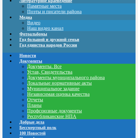
Литературное краеведение
Памятные места
Поэты и писатели района
Медиа
Видео
Наш видео канал
Фотоальбомы
Год большой и дружной семьи
Год единства народов России
Новости
Документы
Документы. Все
Устав, Свидетельства
Документы муниципального района
Локальные нормативные акты
Муниципальное задание
Независимая оценка качества
Отчеты
Планы
Профсоюзные документы
Республиканские НПА
Добрые дела
Бессмертный полк
100 Новостей