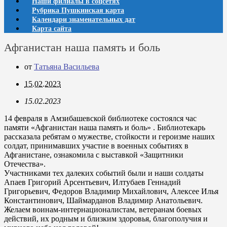
Наши филиалы в соцсетях
Рубрика Пушкинская карта
Календари знаменательных дат
Карта сайта
Афганистан наша память и боль
от
Татьяна Васильева
15.02.2023
15.02.2023
14 февраля в Амзибашевской библиотеке состоялся час
памяти «Афганистан наша память и боль» . Библиотекарь
рассказала ребятам о мужестве, стойкости и героизме наших
солдат, принимавших участие в военных событиях в
Афганистане, ознакомила с выставкой «Защитники
Отечества».
Участниками тех далеких событий были и наши солдаты
Апаев Григорий Арсентьевич, Илтубаев Геннадий
Григорьевич, Федоров Владимир Михайлович, Алексее Илья
Константинович, Шаймарданов Владимир Анатольевич.
Желаем воинам-интернационалистам, ветеранам боевых
действий, их родным и близким здоровья, благополучия и