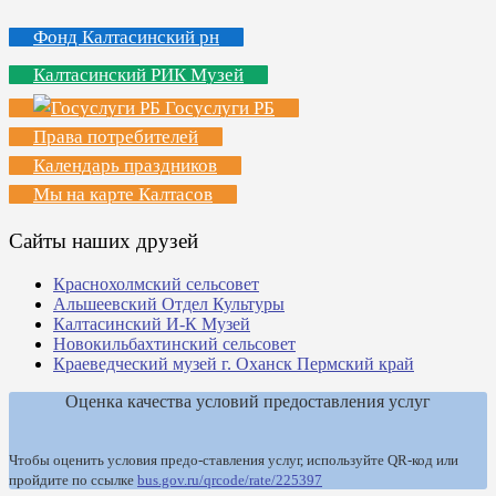
Фонд Калтасинский рн
Калтасинский РИК Музей
Госуслуги РБ
Права потребителей
Календарь праздников
Мы на карте Калтасов
Сайты наших друзей
Краснохолмский сельсовет
Альшеевский Отдел Культуры
Калтасинский И-К Музей
Новокильбахтинский сельсовет
Краеведческий музей г. Оханск Пермский край
Оценка качества условий предоставления услуг
Чтобы оценить условия предо-ставления услуг, используйте QR-код или
пройдите по ссылке
bus.gov.ru/qrcode/rate/225397