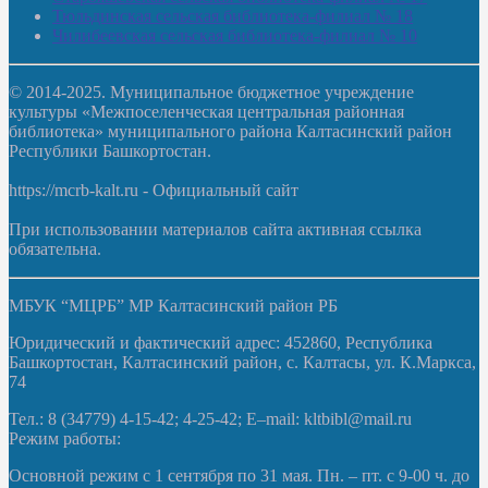
Тюльдинская сельская библиотека-филиал № 18
Чилибеевская сельская библиотека-филиал № 10
© 2014-2025. Муниципальное бюджетное учреждение
культуры «Межпоселенческая центральная районная
библиотека» муниципального района Калтасинский район
Республики Башкортостан.
https://mcrb-kalt.ru - Официальный сайт
При использовании материалов сайта активная ссылка
обязательна.
МБУК “МЦРБ” МР Калтасинский район РБ
Юридический и фактический адрес: 452860, Республика
Башкортостан, Калтасинский район, с. Калтасы, ул. К.Маркса,
74
Тел.: 8 (34779) 4-15-42; 4-25-42; E–mail: kltbibl@mail.ru
Режим работы:
Основной режим с 1 сентября по 31 мая. Пн. – пт. с 9-00 ч. до