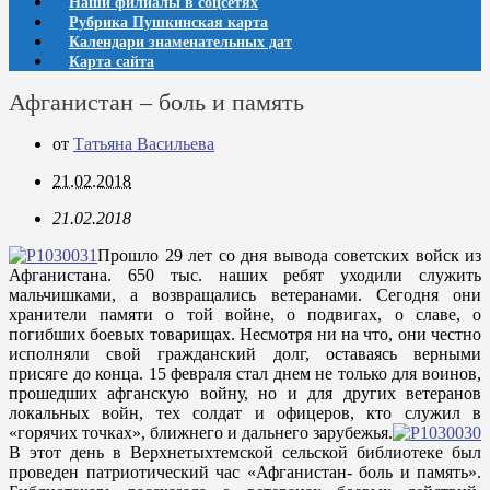
Наши филиалы в соцсетях
Рубрика Пушкинская карта
Календари знаменательных дат
Карта сайта
Афганистан – боль и память
от
Татьяна Васильева
21.02.2018
21.02.2018
Прошло 29 лет со дня вывода советских войск из
Афганистана. 650 тыс. наших ребят уходили служить
мальчишками, а возвращались ветеранами. Сегодня они
хранители памяти о той войне, о подвигах, о славе, о
погибших боевых товарищах. Несмотря ни на что, они честно
исполняли свой гражданский долг, оставаясь верными
присяге до конца. 15 февраля стал днем не только для воинов,
прошедших афганскую войну, но и для других ветеранов
локальных войн, тех солдат и офицеров, кто служил в
«горячих точках», ближнего и дальнего зарубежья.
В этот день в Верхнетыхтемской сельской библиотеке был
проведен патриотический час «Афганистан- боль и память».