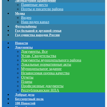
Литературное краеведение
Памятные места
Поэты и писатели района
Медиа
Видео
Наш видео канал
Фотоальбомы
Год большой и дружной семьи
Год единства народов России
Новости
Документы
Документы. Все
Устав, Свидетельства
Документы муниципального района
Локальные нормативные акты
Муниципальное задание
Независимая оценка качества
Отчеты
Планы
Профсоюзные документы
Республиканские НПА
Добрые дела
Бессмертный полк
100 Новостей