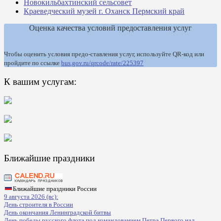
Новокильбахтинский сельсовет
Краеведческий музей г. Оханск Пермский край
Оценка качества условий предоставления услуг
Чтобы оценить условия предо-ставления услуг, используйте QR-код или
пройдите по ссылке
bus.gov.ru/qrcode/rate/225397
К вашим услугам:
Ближайшие праздники
Ближайшие праздники России
9 августа 2026 (вс):
День строителя в России
День окончания Ленинградской битвы
День победы русского флота под командованием Петра Первого над