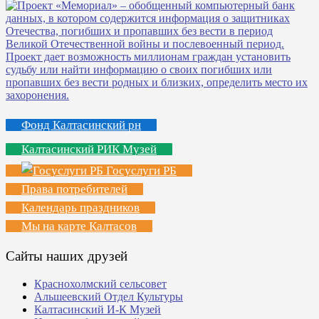
Фонд Калтасинский рн
Калтасинский РИК Музей
Госуслуги РБ
Права потребителей
Календарь праздников
Мы на карте Калтасов
Сайты наших друзей
Краснохолмский сельсовет
Альшеевский Отдел Культуры
Калтасинский И-К Музей