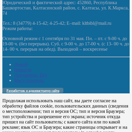
Юридический и фактический адрес: 452860, Республика
Башкортостан, Калтасинский район, с. Калтасы, ул. К.Маркса,
74
Тел.: 8 (34779) 4-15-42; 4-25-42; E–mail: kltbibl@mail.ru
Режим работы:
Основной режим с 1 сентября по 31 мая. Пн. – пт. с 9-00 ч. до
19-00 ч. (без перерыва). Суб. с 9-00 ч. до 17-00 ч. (с 13- 00 ч. до
14- 00 ч. перерыв на обед). Выходной – воскресенье
Домой
Новости
Документы. Все
Мы в соцсетях
Разработчик и администратор сайта
Продолжая использовать наш сайт, вы даете согласие на
обработку файлов cookie, пользовательских данных (сведения
о местоположении; тип и версия ОС; тип и версия Браузера;
тип устройства и разрешение его экрана; источник откуда
пришел на сайт пользователь; с какого сайта или по какой
рекламе; язык ОС и Браузера; какие страницы открывает и на