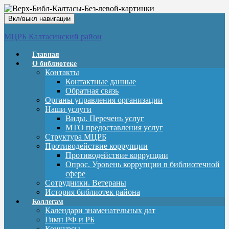
Вкл/выкл навигации
МЦРБ Калтасинский район
Главная
О библиотеке
Контакты
Контактные данные
Обратная связь
Органы управления организации
Наши услуги
Виды. Перечень услуг
МТО предоставления услуг
Структура МЦРБ
Противодействие коррупции
Противодействие коррупции
Опрос. Уровень коррупции в библиотечной
сфере
Сотрудники. Ветераны
История библиотек района
Коллегам
Календари знаменательных дат
Гимн РФ и РБ
Конкурсы