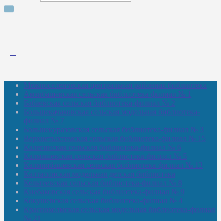
Межпоселенческая центральная районная библиотека
Амзибашевская сельская библиотека-филиал № 1
Бабаевская сельская библиотека-филиал № 2
Большекачаковская сельская модельная библиотека-
филиал № 7
Большекуразовская сельская библиотека-филиал № 3
Верхнетыхтемская сельская библиотека-филиал № 15
Калегинская сельская библиотека-филиал № 6
Калмашевская сельская библиотека-филиал № 5
Калмиябашевская сельская библиотека-филиал № 13
Калтасинская модельная детская библиотека
Кельтеевская сельская библиотека-филиал № 8
Киебаковская сельская библиотека-филиал № 9
Кокушевская сельская библиотека-филиал № 4
Краснохолмская сельская модельная библиотека-филиал
№ 21