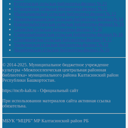
Кутеремская сельская библиотека-филиал № 22
Кучашевская сельская библиотека-филиал № 11
Малокачаковская сельская библиотека-филиал № 12
Нижнекачмашевская сельская библиотека-филиал № 14
Новокильбахтинская сельская библиотека-филиал № 19
Сазовская сельская библиотека-филиал № 20
Староорьебашевская сельская библиотека-филиал № 16
Старояшевская сельская библиотека-филиал № 17
Тюльдинская сельская библиотека-филиал № 18
Чилибеевская сельская библиотека-филиал № 10
© 2014-2025. Муниципальное бюджетное учреждение
культуры «Межпоселенческая центральная районная
библиотека» муниципального района Калтасинский район
Республики Башкортостан.
https://mcrb-kalt.ru - Официальный сайт
При использовании материалов сайта активная ссылка
обязательна.
МБУК “МЦРБ” МР Калтасинский район РБ