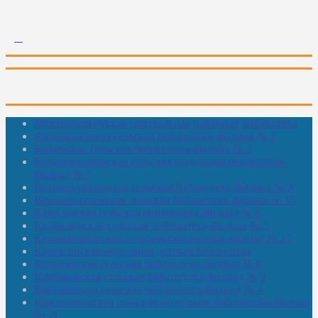
Межпоселенческая центральная районная библиотека
Амзибашевская сельская библиотека-филиал № 1
Бабаевская сельская библиотека-филиал № 2
Большекачаковская сельская модельная библиотека-
филиал № 7
Большекуразовская сельская библиотека-филиал № 3
Верхнетыхтемская сельская библиотека-филиал № 15
Калегинская сельская библиотека-филиал № 6
Калмашевская сельская библиотека-филиал № 5
Калмиябашевская сельская библиотека-филиал № 13
Калтасинская модельная детская библиотека
Кельтеевская сельская библиотека-филиал № 8
Киебаковская сельская библиотека-филиал № 9
Кокушевская сельская библиотека-филиал № 4
Краснохолмская сельская модельная библиотека-филиал
№ 21