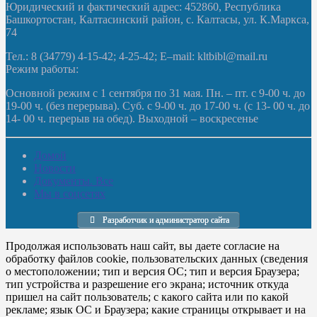
Юридический и фактический адрес: 452860, Республика
Башкортостан, Калтасинский район, с. Калтасы, ул. К.Маркса,
74
Тел.: 8 (34779) 4-15-42; 4-25-42; E–mail: kltbibl@mail.ru
Режим работы:
Основной режим с 1 сентября по 31 мая. Пн. – пт. с 9-00 ч. до
19-00 ч. (без перерыва). Суб. с 9-00 ч. до 17-00 ч. (с 13- 00 ч. до
14- 00 ч. перерыв на обед). Выходной – воскресенье
Домой
Новости
Документы. Все
Мы в соцсетях
Разработчик и администратор сайта
Продолжая использовать наш сайт, вы даете согласие на
обработку файлов cookie, пользовательских данных (сведения
о местоположении; тип и версия ОС; тип и версия Браузера;
тип устройства и разрешение его экрана; источник откуда
пришел на сайт пользователь; с какого сайта или по какой
рекламе; язык ОС и Браузера; какие страницы открывает и на