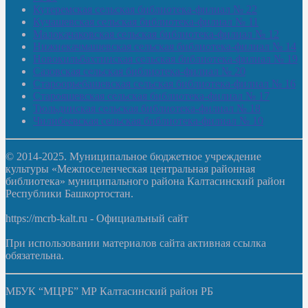
Кутеремская сельская библиотека-филиал № 22
Кучашевская сельская библиотека-филиал № 11
Малокачаковская сельская библиотека-филиал № 12
Нижнекачмашевская сельская библиотека-филиал № 14
Новокильбахтинская сельская библиотека-филиал № 19
Сазовская сельская библиотека-филиал № 20
Староорьебашевская сельская библиотека-филиал № 16
Старояшевская сельская библиотека-филиал № 17
Тюльдинская сельская библиотека-филиал № 18
Чилибеевская сельская библиотека-филиал № 10
© 2014-2025. Муниципальное бюджетное учреждение
культуры «Межпоселенческая центральная районная
библиотека» муниципального района Калтасинский район
Республики Башкортостан.
https://mcrb-kalt.ru - Официальный сайт
При использовании материалов сайта активная ссылка
обязательна.
МБУК “МЦРБ” МР Калтасинский район РБ