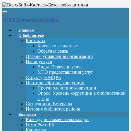
Вкл/
выкл
МЦРБ Калтасинский район
навигации
Главная
О библиотеке
Контакты
Контактные данные
Обратная связь
Органы управления организации
Наши услуги
Виды. Перечень услуг
МТО предоставления услуг
Структура МЦРБ
Противодействие коррупции
Противодействие коррупции
Опрос. Уровень коррупции в библиотечной
сфере
Сотрудники. Ветераны
История библиотек района
Коллегам
Календари знаменательных дат
Гимн РФ и РБ
Конкурсы