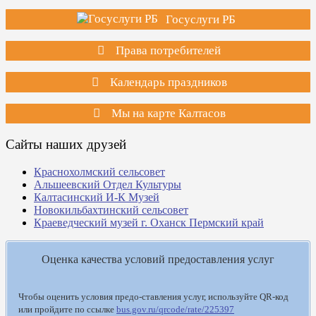
Госуслуги РБ
Права потребителей
Календарь праздников
Мы на карте Калтасов
Сайты наших друзей
Краснохолмский сельсовет
Альшеевский Отдел Культуры
Калтасинский И-К Музей
Новокильбахтинский сельсовет
Краеведческий музей г. Оханск Пермский край
Оценка качества условий предоставления услуг
Чтобы оценить условия предо-ставления услуг, используйте QR-код
или пройдите по ссылке
bus.gov.ru/qrcode/rate/225397