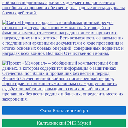
Фонд Калтасинский рн
Калтасинский РИК Музей