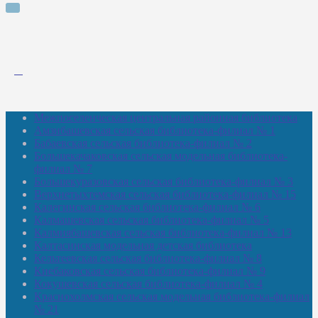
Межпоселенческая центральная районная библиотека
Амзибашевская сельская библиотека-филиал № 1
Бабаевская сельская библиотека-филиал № 2
Большекачаковская сельская модельная библиотека-
филиал № 7
Большекуразовская сельская библиотека-филиал № 3
Верхнетыхтемская сельская библиотека-филиал № 15
Калегинская сельская библиотека-филиал № 6
Калмашевская сельская библиотека-филиал № 5
Калмиябашевская сельская библиотека-филиал № 13
Калтасинская модельная детская библиотека
Кельтеевская сельская библиотека-филиал № 8
Киебаковская сельская библиотека-филиал № 9
Кокушевская сельская библиотека-филиал № 4
Краснохолмская сельская модельная библиотека-филиал
№ 21