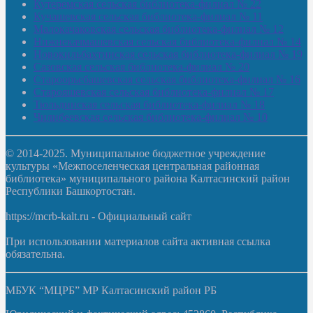
Кутеремская сельская библиотека-филиал № 22
Кучашевская сельская библиотека-филиал № 11
Малокачаковская сельская библиотека-филиал № 12
Нижнекачмашевская сельская библиотека-филиал № 14
Новокильбахтинская сельская библиотека-филиал № 19
Сазовская сельская библиотека-филиал № 20
Староорьебашевская сельская библиотека-филиал № 16
Старояшевская сельская библиотека-филиал № 17
Тюльдинская сельская библиотека-филиал № 18
Чилибеевская сельская библиотека-филиал № 10
© 2014-2025. Муниципальное бюджетное учреждение
культуры «Межпоселенческая центральная районная
библиотека» муниципального района Калтасинский район
Республики Башкортостан.
https://mcrb-kalt.ru - Официальный сайт
При использовании материалов сайта активная ссылка
обязательна.
МБУК “МЦРБ” МР Калтасинский район РБ