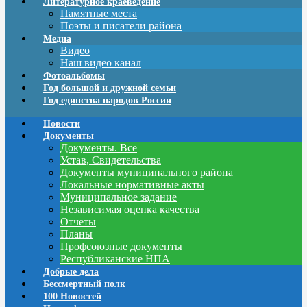
Литературное краеведение
Памятные места
Поэты и писатели района
Медиа
Видео
Наш видео канал
Фотоальбомы
Год большой и дружной семьи
Год единства народов России
Новости
Документы
Документы. Все
Устав, Свидетельства
Документы муниципального района
Локальные нормативные акты
Муниципальное задание
Независимая оценка качества
Отчеты
Планы
Профсоюзные документы
Республиканские НПА
Добрые дела
Бессмертный полк
100 Новостей