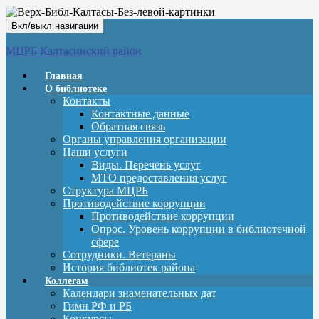
Вкл/выкл навигации
МЦРБ Калтасинский район
Главная
О библиотеке
Контакты
Контактные данные
Обратная связь
Органы управления организации
Наши услуги
Виды. Перечень услуг
МТО предоставления услуг
Структура МЦРБ
Противодействие коррупции
Противодействие коррупции
Опрос. Уровень коррупции в библиотечной
сфере
Сотрудники. Ветераны
История библиотек района
Коллегам
Календари знаменательных дат
Гимн РФ и РБ
Конкурсы