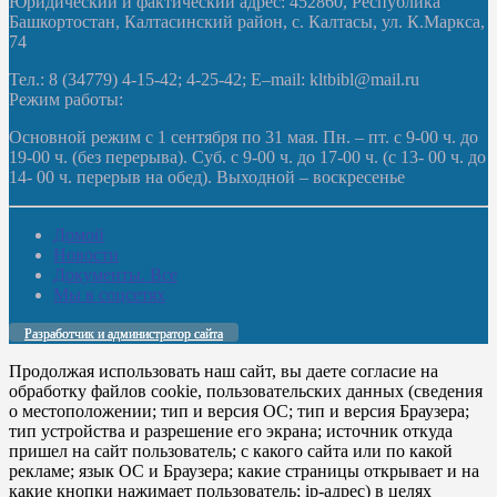
Юридический и фактический адрес: 452860, Республика
Башкортостан, Калтасинский район, с. Калтасы, ул. К.Маркса,
74
Тел.: 8 (34779) 4-15-42; 4-25-42; E–mail: kltbibl@mail.ru
Режим работы:
Основной режим с 1 сентября по 31 мая. Пн. – пт. с 9-00 ч. до
19-00 ч. (без перерыва). Суб. с 9-00 ч. до 17-00 ч. (с 13- 00 ч. до
14- 00 ч. перерыв на обед). Выходной – воскресенье
Домой
Новости
Документы. Все
Мы в соцсетях
Разработчик и администратор сайта
Продолжая использовать наш сайт, вы даете согласие на
обработку файлов cookie, пользовательских данных (сведения
о местоположении; тип и версия ОС; тип и версия Браузера;
тип устройства и разрешение его экрана; источник откуда
пришел на сайт пользователь; с какого сайта или по какой
рекламе; язык ОС и Браузера; какие страницы открывает и на
какие кнопки нажимает пользователь; ip-адрес) в целях