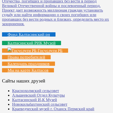
Фонд Калтасинский рн
Калтасинский РИК Музей
Госуслуги РБ
Права потребителей
Календарь праздников
Мы на карте Калтасов
Сайты наших друзей
Краснохолмский сельсовет
Альшеевский Отдел Культуры
Калтасинский И-К Музей
Новокильбахтинский сельсовет
Краеведческий музей г. Оханск Пермский край