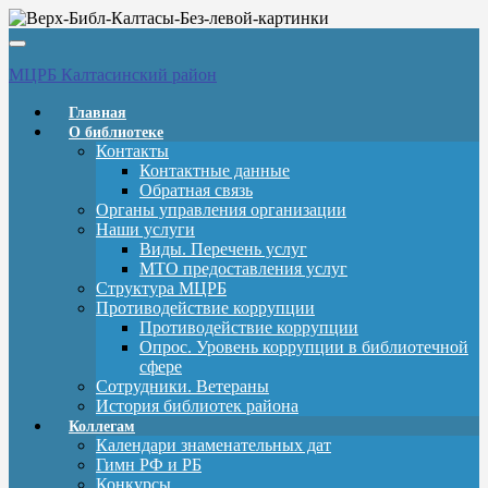
Вкл/
выкл
МЦРБ Калтасинский район
навигации
Главная
О библиотеке
Контакты
Контактные данные
Обратная связь
Органы управления организации
Наши услуги
Виды. Перечень услуг
МТО предоставления услуг
Структура МЦРБ
Противодействие коррупции
Противодействие коррупции
Опрос. Уровень коррупции в библиотечной
сфере
Сотрудники. Ветераны
История библиотек района
Коллегам
Календари знаменательных дат
Гимн РФ и РБ
Конкурсы