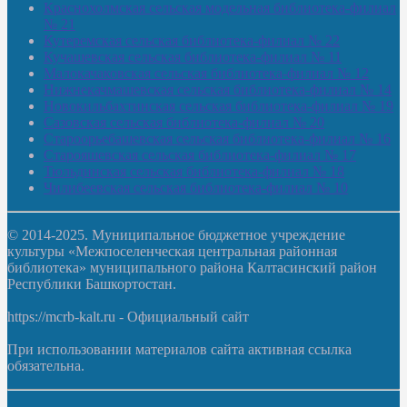
Краснохолмская сельская модельная библиотека-филиал
№ 21
Кутеремская сельская библиотека-филиал № 22
Кучашевская сельская библиотека-филиал № 11
Малокачаковская сельская библиотека-филиал № 12
Нижнекачмашевская сельская библиотека-филиал № 14
Новокильбахтинская сельская библиотека-филиал № 19
Сазовская сельская библиотека-филиал № 20
Староорьебашевская сельская библиотека-филиал № 16
Старояшевская сельская библиотека-филиал № 17
Тюльдинская сельская библиотека-филиал № 18
Чилибеевская сельская библиотека-филиал № 10
© 2014-2025. Муниципальное бюджетное учреждение
культуры «Межпоселенческая центральная районная
библиотека» муниципального района Калтасинский район
Республики Башкортостан.
https://mcrb-kalt.ru - Официальный сайт
При использовании материалов сайта активная ссылка
обязательна.