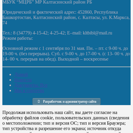
МБУК “МЦРБ” МР Калтасинский район РБ
Юридический и фактический адрес: 452860, Республика
Башкортостан, Калтасинский район, с. Калтасы, ул. К.Маркса,
74
Тел.: 8 (34779) 4-15-42; 4-25-42; E–mail: kltbibl@mail.ru
Режим работы:
Основной режим с 1 сентября по 31 мая. Пн. – пт. с 9-00 ч. до
19-00 ч. (без перерыва). Суб. с 9-00 ч. до 17-00 ч. (с 13- 00 ч. до
14- 00 ч. перерыв на обед). Выходной – воскресенье
Домой
Новости
Документы. Все
Мы в соцсетях
Разработчик и администратор сайта
Продолжая использовать наш сайт, вы даете согласие на
обработку файлов cookie, пользовательских данных (сведения
о местоположении; тип и версия ОС; тип и версия Браузера;
тип устройства и разрешение его экрана; источник откуда