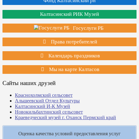
Фонд Калтасинский рн
Калтасинский РИК Музей
Госуслуги РБ
Права потребителей
Календарь праздников
Мы на карте Калтасов
Сайты наших друзей
Краснохолмский сельсовет
Альшеевский Отдел Культуры
Калтасинский И-К Музей
Новокильбахтинский сельсовет
Краеведческий музей г. Оханск Пермский край
Оценка качества условий предоставления услуг