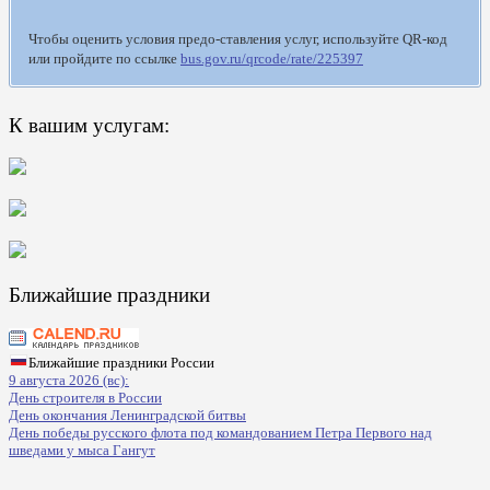
Чтобы оценить условия предо-ставления услуг, используйте QR-код
или пройдите по ссылке
bus.gov.ru/qrcode/rate/225397
К вашим услугам:
Ближайшие праздники
Ближайшие праздники России
9 августа 2026 (вс):
День строителя в России
День окончания Ленинградской битвы
День победы русского флота под командованием Петра Первого над
шведами у мыса Гангут