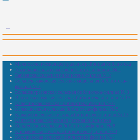
Межпоселенческая центральная районная библиотека
Амзибашевская сельская библиотека-филиал № 1
Бабаевская сельская библиотека-филиал № 2
Большекачаковская сельская модельная библиотека-
филиал № 7
Большекуразовская сельская библиотека-филиал № 3
Верхнетыхтемская сельская библиотека-филиал № 15
Калегинская сельская библиотека-филиал № 6
Калмашевская сельская библиотека-филиал № 5
Калмиябашевская сельская библиотека-филиал № 13
Калтасинская модельная детская библиотека
Кельтеевская сельская библиотека-филиал № 8
Киебаковская сельская библиотека-филиал № 9
Кокушевская сельская библиотека-филиал № 4