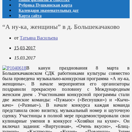
Рубрика Пушкинская карта
Календари знаменательных дат
Карта сайта
“А ну-ка, женщины” в д. Большекачаково
от
Татьяна Васильева
15.03.2017
15.03.2017
В канун празднования 8 марта в
Большекачаковском СДК работниками культуры совместно
была проведена музыкально-конкурсная программа «А ну-ка,
женщины». В начале мероприятия его организаторы
поздравили прекрасную половину с Международным
женским днем . Участниками конкурсной программы стали
две женские команды: «Пужыос» («Веснушки») и «Кычо-
качо» («Разные»). В начале конкурса каждая команда
представила свою визитку, музыкальный номер и шуточную
сценку. Участницы в полной мере продемонстрировали свои
кулинарные умения в конкурсе «Хозяйки на кухне». Он
включал задания: «Виртуозная», «Очень вкусно», «Блиц-
турнир», «Кастрюли», «Кухня», «Поварихи». Затем