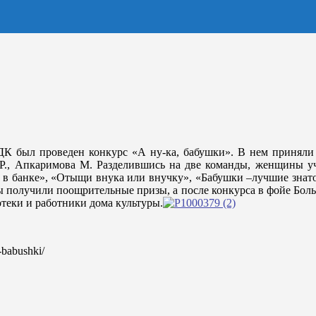
К был проведен конкурс «А ну-ка, бабушки». В нем приняли 
Р., Апкаримова М. Разделившись на две команды, женщины уча
и в банке», «Отыщи внука или внучку», «Бабушки –лучшие знат
цы получили поощрительные призы, а после конкурса в фойе Бо
теки и работники дома культуры.
a-babushki/