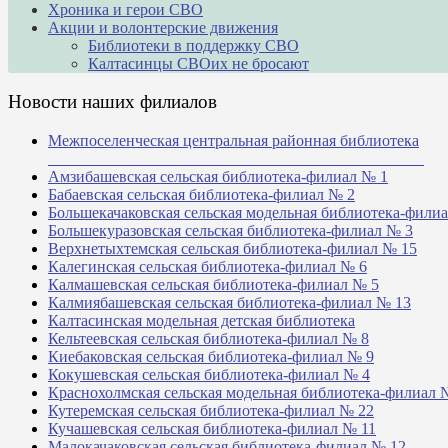
Хроника и герои СВО
Акции и волонтерские движения
Библиотеки в поддержку СВО
Калтасинцы СВОих не бросают
Новости наших филиалов
Межпоселенческая центральная районная библиотека
_______________________________________________
Амзибашевская сельская библиотека-филиал № 1
Бабаевская сельская библиотека-филиал № 2
Большекачаковская сельская модельная библиотека-фили
Большекуразовская сельская библиотека-филиал № 3
Верхнетыхтемская сельская библиотека-филиал № 15
Калегинская сельская библиотека-филиал № 6
Калмашевская сельская библиотека-филиал № 5
Калмиябашевская сельская библиотека-филиал № 13
Калтасинская модельная детская библиотека
Кельтеевская сельская библиотека-филиал № 8
Киебаковская сельская библиотека-филиал № 9
Кокушевская сельская библиотека-филиал № 4
Краснохолмская сельская модельная библиотека-филиал 
Кутеремская сельская библиотека-филиал № 22
Кучашевская сельская библиотека-филиал № 11
Малокачаковская сельская библиотека-филиал № 12