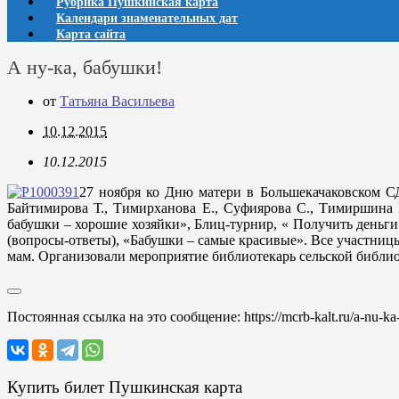
Рубрика Пушкинская карта
Календари знаменательных дат
Карта сайта
А ну-ка, бабушки!
от
Татьяна Васильева
10.12.2015
10.12.2015
27 ноября ко Дню матери в Большекачаковском СД
Байтимирова Т., Тимирханова Е., Суфиярова С., Тимиршина 
бабушки – хорошие хозяйки», Блиц-турнир, « Получить деньг
(вопросы-ответы), «Бабушки – самые красивые». Все участни
мам. Организовали мероприятие библиотекарь сельской библио
Постоянная ссылка на это сообщение:
https://mcrb-kalt.ru/a-nu-k
Купить билет Пушкинская карта