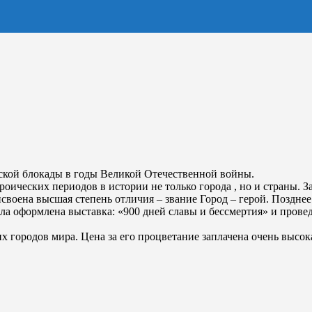
тской блокады в годы Великой Отечественной войны.
роических периодов в истории не только города , но и страны. 
воена высшая степень отличия – звание Город – герой. Позднее
ыла оформлена выставка: «900 дней славы и бессмертия» и пров
городов мира. Цена за его процветание заплачена очень высока