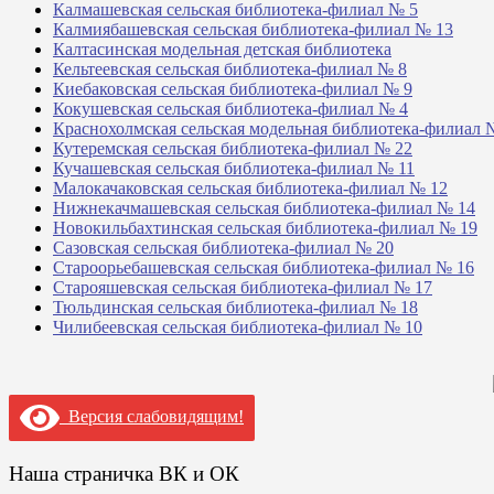
Калмашевская сельская библиотека-филиал № 5
Калмиябашевская сельская библиотека-филиал № 13
Калтасинская модельная детская библиотека
Кельтеевская сельская библиотека-филиал № 8
Киебаковская сельская библиотека-филиал № 9
Кокушевская сельская библиотека-филиал № 4
Краснохолмская сельская модельная библиотека-филиал 
Кутеремская сельская библиотека-филиал № 22
Кучашевская сельская библиотека-филиал № 11
Малокачаковская сельская библиотека-филиал № 12
Нижнекачмашевская сельская библиотека-филиал № 14
Новокильбахтинская сельская библиотека-филиал № 19
Сазовская сельская библиотека-филиал № 20
Староорьебашевская сельская библиотека-филиал № 16
Старояшевская сельская библиотека-филиал № 17
Тюльдинская сельская библиотека-филиал № 18
Чилибеевская сельская библиотека-филиал № 10
Версия слабовидящим!
Наша страничка ВК и ОК