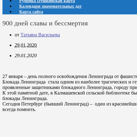
Рубрика Пушкинская карта
Календари знаменательных дат
Карта сайта
900 дней славы и бессмертия
от
Татьяна Васильева
29.01.2020
29.01.2020
27 января – день полного освобождения Ленинграда от фашис
Блокада Ленинграда стала одним из наиболее трагических и ге
проявленные защитниками блокадного Ленинграда, городу прис
К этой памятной дате, в Калмашевской сельской библиотеке б
блокады Ленинграда.
Сегодня Петербург (бывший Ленинград) – один из красивейших 
всегда помнить.