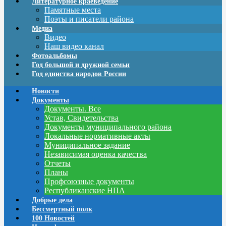
Литературное краеведение
Памятные места
Поэты и писатели района
Медиа
Видео
Наш видео канал
Фотоальбомы
Год большой и дружной семьи
Год единства народов России
Новости
Документы
Документы. Все
Устав, Свидетельства
Документы муниципального района
Локальные нормативные акты
Муниципальное задание
Независимая оценка качества
Отчеты
Планы
Профсоюзные документы
Республиканские НПА
Добрые дела
Бессмертный полк
100 Новостей