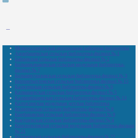
Межпоселенческая центральная районная библиотека
Амзибашевская сельская библиотека-филиал № 1
Бабаевская сельская библиотека-филиал № 2
Большекачаковская сельская модельная библиотека-
филиал № 7
Большекуразовская сельская библиотека-филиал № 3
Верхнетыхтемская сельская библиотека-филиал № 15
Калегинская сельская библиотека-филиал № 6
Калмашевская сельская библиотека-филиал № 5
Калмиябашевская сельская библиотека-филиал № 13
Калтасинская модельная детская библиотека
Кельтеевская сельская библиотека-филиал № 8
Киебаковская сельская библиотека-филиал № 9
Кокушевская сельская библиотека-филиал № 4
Краснохолмская сельская модельная библиотека-филиал
№ 21
Кутеремская сельская библиотека-филиал № 22