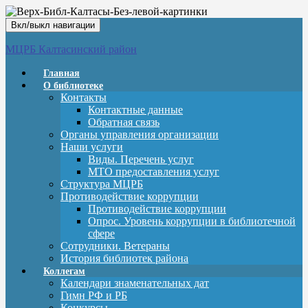
Вкл/выкл навигации
МЦРБ Калтасинский район
Главная
О библиотеке
Контакты
Контактные данные
Обратная связь
Органы управления организации
Наши услуги
Виды. Перечень услуг
МТО предоставления услуг
Структура МЦРБ
Противодействие коррупции
Противодействие коррупции
Опрос. Уровень коррупции в библиотечной
сфере
Сотрудники. Ветераны
История библиотек района
Коллегам
Календари знаменательных дат
Гимн РФ и РБ
Конкурсы