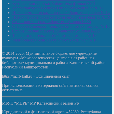
Кучашевская сельская библиотека-филиал № 11
Малокачаковская сельская библиотека-филиал № 12
Нижнекачмашевская сельская библиотека-филиал № 14
Новокильбахтинская сельская библиотека-филиал № 19
Сазовская сельская библиотека-филиал № 20
Староорьебашевская сельская библиотека-филиал № 16
Старояшевская сельская библиотека-филиал № 17
Тюльдинская сельская библиотека-филиал № 18
Чилибеевская сельская библиотека-филиал № 10
© 2014-2025. Муниципальное бюджетное учреждение
культуры «Межпоселенческая центральная районная
библиотека» муниципального района Калтасинский район
Республики Башкортостан.
https://mcrb-kalt.ru - Официальный сайт
При использовании материалов сайта активная ссылка
обязательна.
МБУК “МЦРБ” МР Калтасинский район РБ
Юридический и фактический адрес: 452860, Республика