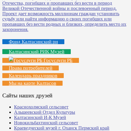
Фонд Калтасинский рн
Калтасинский РИК Музей
Госуслуги РБ
Права потребителей
Календарь праздников
Мы на карте Калтасов
Сайты наших друзей
Краснохолмский сельсовет
Альшеевский Отдел Культуры
Калтасинский И-К Музей
Новокильбахтинский сельсовет
Краеведческий музей г. Оханск Пермский край