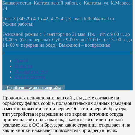
Башкортостан, Калтасинский район, с. Калтасы, ул. К.Маркса,
74
Тел.: 8 (34779) 4-15-42; 4-25-42; E–mail: kltbibl@mail.ru
Режим работы:
Основной режим с 1 сентября по 31 мая. Пн. – пт. с 9-00 ч. до
19-00 ч. (без перерыва). Суб. с 9-00 ч. до 17-00 ч. (с 13- 00 ч. до
14- 00 ч. перерыв на обед). Выходной – воскресенье
Домой
Новости
Документы. Все
Мы в соцсетях
Разработчик и администратор сайта
Продолжая использовать наш сайт, вы даете согласие на
обработку файлов cookie, пользовательских данных (сведения
о местоположении; тип и версия ОС; тип и версия Браузера;
тип устройства и разрешение его экрана; источник откуда
пришел на сайт пользователь; с какого сайта или по какой
рекламе; язык ОС и Браузера; какие страницы открывает и на
какие кнопки нажимает пользователь; ip-адрес) в целях