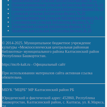
Малокачаковская сельская библиотека-филиал № 12
Нижнекачмашевская сельская библиотека-филиал № 14
Новокильбахтинская сельская библиотека-филиал № 19
Сазовская сельская библиотека-филиал № 20
Староорьебашевская сельская библиотека-филиал № 16
Старояшевская сельская библиотека-филиал № 17
Тюльдинская сельская библиотека-филиал № 18
Чилибеевская сельская библиотека-филиал № 10
© 2014-2025. Муниципальное бюджетное учреждение
культуры «Межпоселенческая центральная районная
библиотека» муниципального района Калтасинский район
Республики Башкортостан.
https://mcrb-kalt.ru - Официальный сайт
При использовании материалов сайта активная ссылка
обязательна.
МБУК “МЦРБ” МР Калтасинский район РБ
Юридический и фактический адрес: 452860, Республика
Башкортостан, Калтасинский район, с. Калтасы, ул. К.Маркса,
74