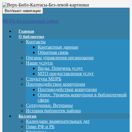
Вкл/выкл навигации
МЦРБ Калтасинский район
Главная
О библиотеке
Контакты
Контактные данные
Обратная связь
Органы управления организации
Наши услуги
Виды. Перечень услуг
МТО предоставления услуг
Структура МЦРБ
Противодействие коррупции
Противодействие коррупции
Опрос. Уровень коррупции в библиотечной
сфере
Сотрудники. Ветераны
История библиотек района
Коллегам
Календари знаменательных дат
Гимн РФ и РБ
Конкурсы