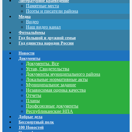
Литературное краеведение
Памятные места
Поэты и писатели района
Медиа
Видео
Наш видео канал
Фотоальбомы
Год большой и дружной семьи
Год единства народов России
Новости
Документы
Документы. Все
Устав, Свидетельства
Документы муниципального района
Локальные нормативные акты
Муниципальное задание
Независимая оценка качества
Отчеты
Планы
Профсоюзные документы
Республиканские НПА
Добрые дела
Бессмертный полк
100 Новостей