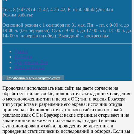
Тел.: 8 (34779) 4-15-42; 4-25-42; E–mail: kltbibl@mail.ru
Режим работы:
Основной режим с 1 сентября по 31 мая. Пн. – пт. с 9-00 ч. до
19-00 ч. (без перерыва). Суб. с 9-00 ч. до 17-00 ч. (с 13- 00 ч. до
14- 00 ч. перерыв на обед). Выходной – воскресенье
Домой
Новости
Документы. Все
Мы в соцсетях
Разработчик и администратор сайта
Продолжая использовать наш сайт, вы даете согласие на
обработку файлов cookie, пользовательских данных (сведения
о местоположении; тип и версия ОС; тип и версия Браузера;
тип устройства и разрешение его экрана; источник откуда
пришел на сайт пользователь; с какого сайта или по какой
рекламе; язык ОС и Браузера; какие страницы открывает и на
какие кнопки нажимает пользователь; ip-адрес) в целях
функционирования сайта, проведения ретаргетинга и
проведения статистических исследований и обзоров. Если вы