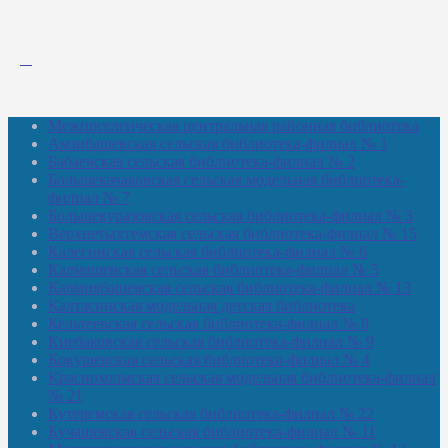
Межпоселенческая центральная районная библиотека
Амзибашевская сельская библиотека-филиал № 1
Бабаевская сельская библиотека-филиал № 2
Большекачаковская сельская модельная библиотека-
филиал № 7
Большекуразовская сельская библиотека-филиал № 3
Верхнетыхтемская сельская библиотека-филиал № 15
Калегинская сельская библиотека-филиал № 6
Калмашевская сельская библиотека-филиал № 5
Калмиябашевская сельская библиотека-филиал № 13
Калтасинская модельная детская библиотека
Кельтеевская сельская библиотека-филиал № 8
Киебаковская сельская библиотека-филиал № 9
Кокушевская сельская библиотека-филиал № 4
Краснохолмская сельская модельная библиотека-филиал
№ 21
Кутеремская сельская библиотека-филиал № 22
Кучашевская сельская библиотека-филиал № 11