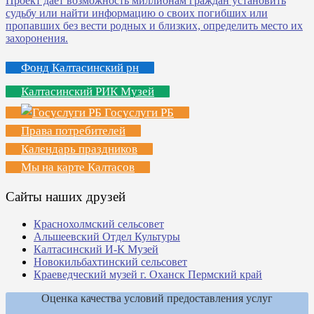
Фонд Калтасинский рн
Калтасинский РИК Музей
Госуслуги РБ
Права потребителей
Календарь праздников
Мы на карте Калтасов
Сайты наших друзей
Краснохолмский сельсовет
Альшеевский Отдел Культуры
Калтасинский И-К Музей
Новокильбахтинский сельсовет
Краеведческий музей г. Оханск Пермский край
Оценка качества условий предоставления услуг