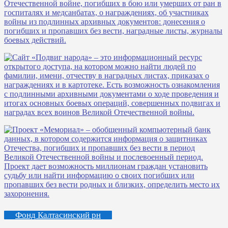
Фонд Калтасинский рн