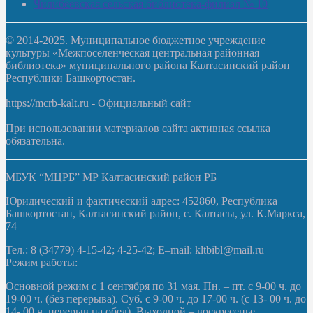
Чилибеевская сельская библиотека-филиал № 10
© 2014-2025. Муниципальное бюджетное учреждение
культуры «Межпоселенческая центральная районная
библиотека» муниципального района Калтасинский район
Республики Башкортостан.
https://mcrb-kalt.ru - Официальный сайт
При использовании материалов сайта активная ссылка
обязательна.
МБУК “МЦРБ” МР Калтасинский район РБ
Юридический и фактический адрес: 452860, Республика
Башкортостан, Калтасинский район, с. Калтасы, ул. К.Маркса,
74
Тел.: 8 (34779) 4-15-42; 4-25-42; E–mail: kltbibl@mail.ru
Режим работы:
Основной режим с 1 сентября по 31 мая. Пн. – пт. с 9-00 ч. до
19-00 ч. (без перерыва). Суб. с 9-00 ч. до 17-00 ч. (с 13- 00 ч. до
14- 00 ч. перерыв на обед). Выходной – воскресенье