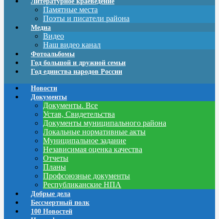
Литературное краеведение
Памятные места
Поэты и писатели района
Медиа
Видео
Наш видео канал
Фотоальбомы
Год большой и дружной семьи
Год единства народов России
Новости
Документы
Документы. Все
Устав, Свидетельства
Документы муниципального района
Локальные нормативные акты
Муниципальное задание
Независимая оценка качества
Отчеты
Планы
Профсоюзные документы
Республиканские НПА
Добрые дела
Бессмертный полк
100 Новостей