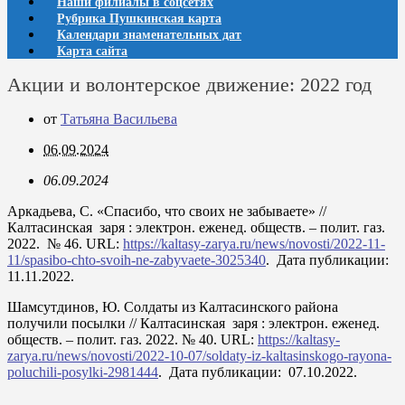
Наши филиалы в соцсетях
Рубрика Пушкинская карта
Календари знаменательных дат
Карта сайта
Акции и волонтерское движение: 2022 год
от
Татьяна Васильева
06.09.2024
06.09.2024
Аркадьева, С. «Спасибо, что своих не забываете» //
Калтасинская заря : электрон. еженед. обществ. – полит. газ.
2022. № 46. URL:
https://kaltasy-zarya.ru/news/novosti/2022-11-
11/spasibo-chto-svoih-ne-zabyvaete-3025340
. Дата публикации:
11.11.2022.
Шамсутдинов, Ю. Солдаты из Калтасинского района
получили посылки // Калтасинская заря : электрон. еженед.
обществ. – полит. газ. 2022. № 40. URL:
https://kaltasy-
zarya.ru/news/novosti/2022-10-07/soldaty-iz-kaltasinskogo-rayona-
poluchili-posylki-2981444
. Дата публикации: 07.10.2022.