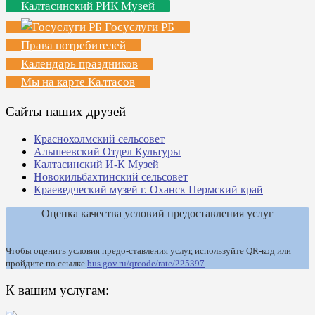
Калтасинский РИК Музей
Госуслуги РБ
Права потребителей
Календарь праздников
Мы на карте Калтасов
Сайты наших друзей
Краснохолмский сельсовет
Альшеевский Отдел Культуры
Калтасинский И-К Музей
Новокильбахтинский сельсовет
Краеведческий музей г. Оханск Пермский край
Оценка качества условий предоставления услуг
Чтобы оценить условия предо-ставления услуг, используйте QR-код или
пройдите по ссылке
bus.gov.ru/qrcode/rate/225397
К вашим услугам: