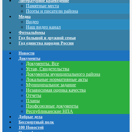
Литературное краеведение
Памятные места
Поэты и писатели района
Медиа
Видео
Наш видео канал
Фотоальбомы
Год большой и дружной семьи
Год единства народов России
Новости
Документы
Документы. Все
Устав, Свидетельства
Документы муниципального района
Локальные нормативные акты
Муниципальное задание
Независимая оценка качества
Отчеты
Планы
Профсоюзные документы
Республиканские НПА
Добрые дела
Бессмертный полк
100 Новостей