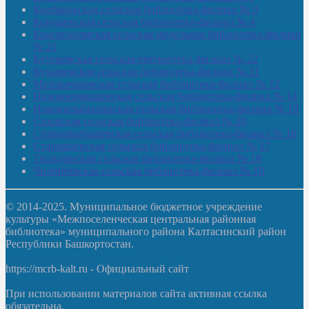
Киебаковская сельская библиотека-филиал № 9
Кокушевская сельская библиотека-филиал № 4
Краснохолмская сельская модельная библиотека-филиал
№ 21
Кутеремская сельская библиотека-филиал № 22
Кучашевская сельская библиотека-филиал № 11
Малокачаковская сельская библиотека-филиал № 12
Нижнекачмашевская сельская библиотека-филиал № 14
Новокильбахтинская сельская библиотека-филиал № 19
Сазовская сельская библиотека-филиал № 20
Староорьебашевская сельская библиотека-филиал № 16
Старояшевская сельская библиотека-филиал № 17
Тюльдинская сельская библиотека-филиал № 18
Чилибеевская сельская библиотека-филиал № 10
© 2014-2025. Муниципальное бюджетное учреждение
культуры «Межпоселенческая центральная районная
библиотека» муниципального района Калтасинский район
Республики Башкортостан.
https://mcrb-kalt.ru - Официальный сайт
При использовании материалов сайта активная ссылка
обязательна.