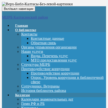
Вкл/выкл навигации
МЦРБ Калтасинский район
Главная
О библиотеке
Контакты
Контактные данные
Обратная связь
Органы управления организации
Наши услуги
Виды. Перечень услуг
МТО предоставления услуг
Структура МЦРБ
Противодействие коррупции
Противодействие коррупции
Опрос. Уровень коррупции в библиотечной
сфере
Сотрудники. Ветераны
История библиотек района
Коллегам
Календари знаменательных дат
Гимн РФ и РБ
Конкурсы