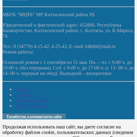
МБУК “МЦРБ” МР Калтасинский район РБ
Юридический и фактический адрес: 452860, Республика
Башкортостан, Калтасинский район, с. Калтасы, ул. К.Маркса,
74
Тел.: 8 (34779) 4-15-42; 4-25-42; E–mail: kltbibl@mail.ru
Режим работы:
Основной режим с 1 сентября по 31 мая. Пн. – пт. с 9-00 ч. до
19-00 ч. (без перерыва). Суб. с 9-00 ч. до 17-00 ч. (с 13- 00 ч. до
14- 00 ч. перерыв на обед). Выходной – воскресенье
Домой
Новости
Документы. Все
Мы в соцсетях
Разработчик и администратор сайта
Продолжая использовать наш сайт, вы даете согласие на
обработку файлов cookie, пользовательских данных (сведения