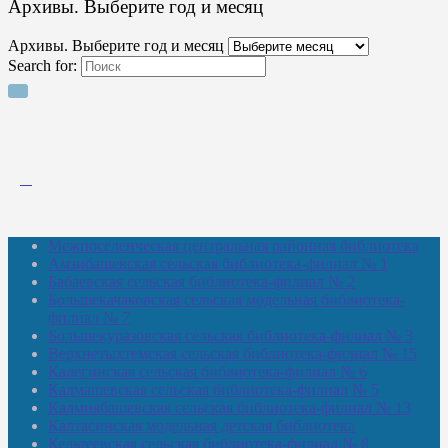
Архивы. Выберите год и месяц
Архивы. Выберите год и месяц
Search for:
Межпоселенческая центральная районная библиотека
Амзибашевская сельская библиотека-филиал № 1
Бабаевская сельская библиотека-филиал № 2
Большекачаковская сельская модельная библиотека-
филиал № 7
Большекуразовская сельская библиотека-филиал № 3
Верхнетыхтемская сельская библиотека-филиал № 15
Калегинская сельская библиотека-филиал № 6
Калмашевская сельская библиотека-филиал № 5
Калмиябашевская сельская библиотека-филиал № 13
Калтасинская модельная детская библиотека
Кельтеевская сельская библиотека-филиал № 8