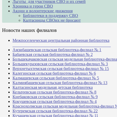
Льготы для участников СВО и их семей
Хроника и герои СВО
Акции и волонтерские движения
Библиотеки в поддержку СВО
Калтасинцы СВОих не бросают
Новости наших филиалов
Межпоселенческая центральная районная библиотека
_______________________________________________
Амзибашевская сельская библиотека-филиал № 1
Бабаевская сельская библиотека-филиал № 2
Большекачаковская сельская модельная библиотека-фили
Большекуразовская сельская библиотека-филиал № 3
Верхнетыхтемская сельская библиотека-филиал № 15
Калегинская сельская библиотека-филиал № 6
Калмашевская сельская библиотека-филиал № 5
Калмиябашевская сельская библиотека-филиал № 13
Калтасинская модельная детская библиотека
Кельтеевская сельская библиотека-филиал № 8
Киебаковская сельская библиотека-филиал № 9
Кокушевская сельская библиотека-филиал № 4
Краснохолмская сельская модельная библиотека-филиал 
Кутеремская сельская библиотека-филиал № 22
Кучашевская сельская библиотека-филиал № 11