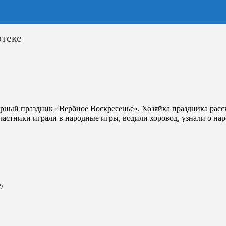
отеке
орный праздник «Вербное Воскресенье». Хозяйка праздника рас
Участники играли в народные игры, водили хоровод, узнали о н
/