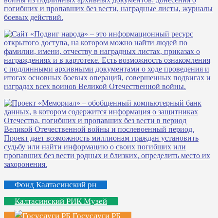
Фонд Калтасинский рн
Калтасинский РИК Музей
Госуслуги РБ