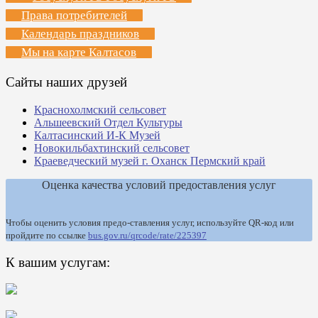
Права потребителей
Календарь праздников
Мы на карте Калтасов
Сайты наших друзей
Краснохолмский сельсовет
Альшеевский Отдел Культуры
Калтасинский И-К Музей
Новокильбахтинский сельсовет
Краеведческий музей г. Оханск Пермский край
Оценка качества условий предоставления услуг
Чтобы оценить условия предо-ставления услуг, используйте QR-код или
пройдите по ссылке
bus.gov.ru/qrcode/rate/225397
К вашим услугам: